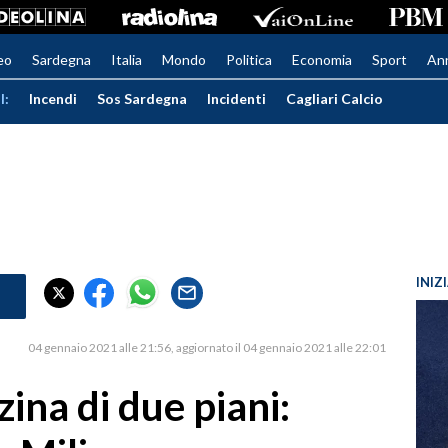
eo
Sardegna
Italia
Mondo
Politica
Economia
Sport
An
I:
Incendi
Sos Sardegna
Incidenti
Cagliari Calcio
INIZ
04 gennaio 2021 alle 21:56
aggiornato il 04 gennaio 2021 alle 22:01
zina di due piani: