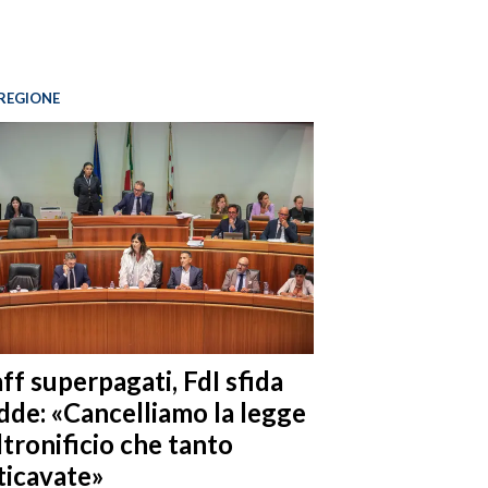
REGIONE
ff superpagati, FdI sfida
dde: «Cancelliamo la legge
ltronificio che tanto
ticavate»