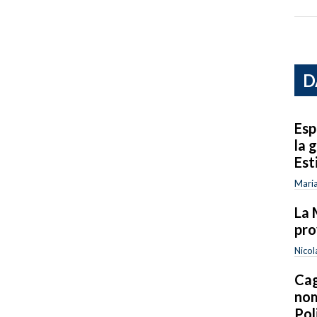
D
Esp
la 
Est
Maria
La 
pro
Nicol
Cag
nom
Pol