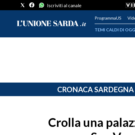
Iscriviti al canale
ProgrammaUS
Vid
TEMI CALDI DI OGG
METEO
COMUNI AL VOTO
VIDEO
FOTO
CRONACA SARDEGNA
CRONACA SARDEGNA
CAGLIARI
Crolla una palaz
PROVINCIA DI CAGLIARI
SULCIS IGLESIENTE