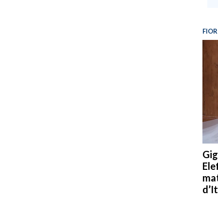
FIOR
Gig
Ele
mat
d’It