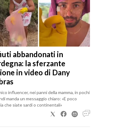
iuti abbandonati in
rdegna: la sferzante
ione in video di Dany
bras
mico influencer, nei panni della mamma, in pochi
ndi manda un messaggio chiaro: «E poco
a che siate sardi o continentali»