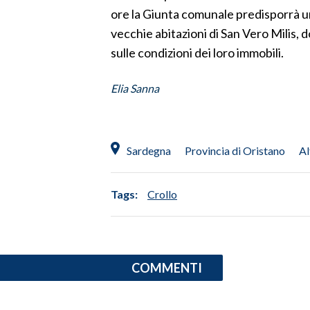
ore la Giunta comunale predisporrà una
SPETTACOLI
vecchie abitazioni di San Vero Milis,
sulle condizioni dei loro immobili.
GOSSIP
Elia Sanna
SALUTE
SARDEGNA TURISMO
Sardegna
Provincia di Oristano
Al
SARDI NEL MONDO
NOTIZIE
Tags:
Crollo
EVENTI
#CARAUNIONE
COMMENTI
3 MINUTI CON
INSULARITÀ