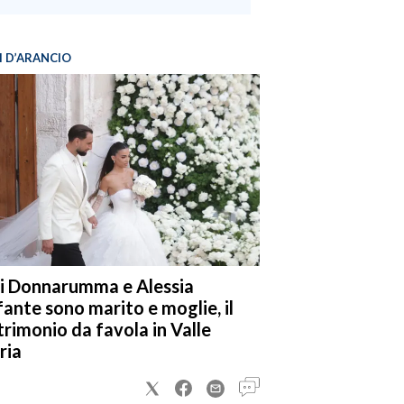
I D’ARANCIO
i Donnarumma e Alessia
fante sono marito e moglie, il
rimonio da favola in Valle
ria