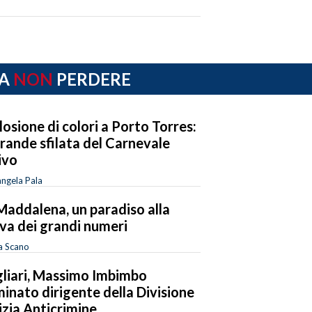
A
NON
PERDERE
losione di colori a Porto Torres:
grande sfilata del Carnevale
ivo
ngela Pala
Maddalena, un paradiso alla
va dei grandi numeri
a Scano
liari, Massimo Imbimbo
inato dirigente della Divisione
izia Anticrimine