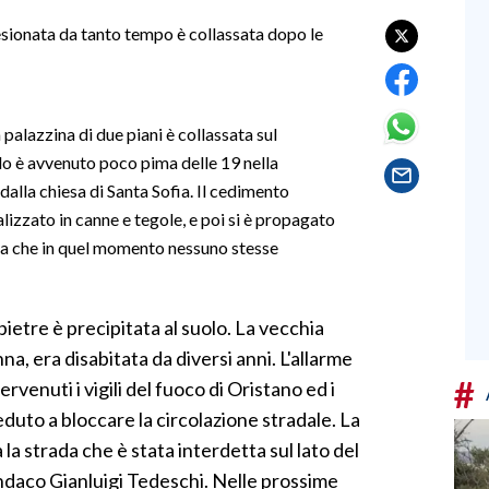
lesionata da tanto tempo è collassata dopo le
 palazzina di due piani è collassata sul
llo è avvenuto poco pima delle 19 nella
dalla chiesa di Santa Sofia. Il cedimento
alizzato in canne e tegole, e poi si è propagato
tuna che in quel momento nessuno stesse
 pietre è precipitata al suolo. La vecchia
na, era disabitata da diversi anni. L'allarme
#
rvenuti i vigili del fuoco di Oristano ed i
duto a bloccare la circolazione stradale. La
la strada che è stata interdetta sul lato del
sindaco Gianluigi Tedeschi. Nelle prossime