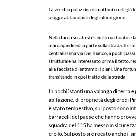
LAVORO
La vecchia palazzina di mattoni crudi già 
piogge abbondanti degli ultimi giorni.
BANDI
SPORT IN SARDEGNA
Nella tarda serata si è sentito un boato e la
marciapiede ed in parte sulla strada. Il cro
SPORT
centralissima via Del Bianco, a pochi passi 
RISULTATI E CLASSIFICHE
strutturale ha interessato prima il tetto, re
CALCIO
alla facciata di entrambi i piani. Una for
CALCIO REGIONALE
transitando in quel tratto della strada.
BASKET
In pochi istanti una valanga di terra e
VOLLEY
abitazione, di proprietà degli eredi Pin
MOTORI
è stato tempestivo, sul posto sono inte
TENNIS
barracelli del paese che hanno provve
ALTRI SPORT
squadra del 115 ha messo in sicurezza 
crollo. Sul posto si è recato anche il 
CULTURA