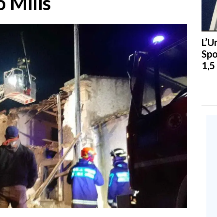
 Milis
L’U
Spo
1,5