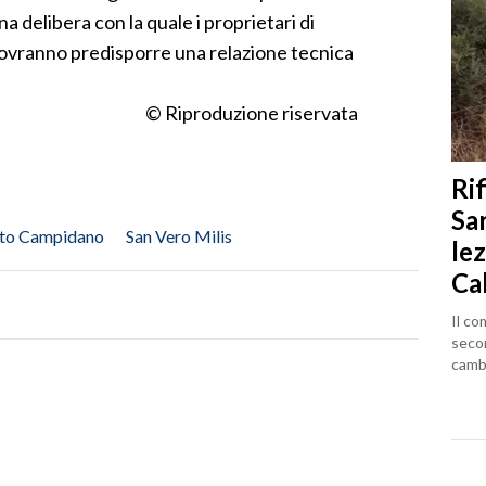
 delibera con la quale i proprietari di
 dovranno predisporre una relazione tecnica
© Riproduzione riservata
Rif
Sa
to Campidano
San Vero Milis
lez
Ca
Il co
seco
cambi