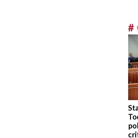
#
Sta
To
po
cri