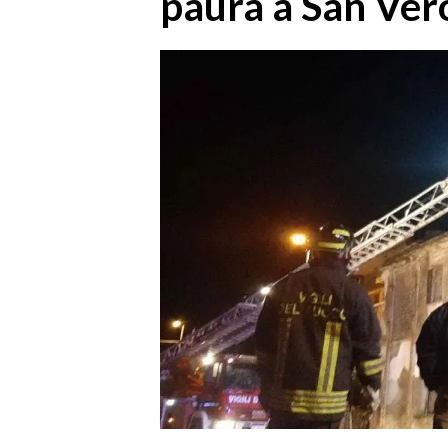
paura a San Vero
MEDIO CAMPIDANO
ORISTANO E PROVINCIA
SASSARI E PROVINCIA
GALLURA
NUORO E PROVINCIA
OGLIASTRA
AGENDA
CRONACA
ITALIA
MONDO
POLITICA
ECONOMIA
SERVIZI ALLE IMPRESE