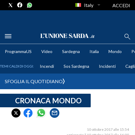
Italy
ACCEDI
METEO
ProgrammaUS
Video
Sardegna
Italia
Mondo
Po
COMUNI AL VOTO
Incendi
Sos Sardegna
Incidenti
Cagli
TEMI CALDI DI OGGI:
VIDEO
SFOGLIA IL QUOTIDIANO
FOTO
CRONACA MONDO
CRONACA SARDEGNA
CAGLIARI
PROVINCIA DI CAGLIARI
SULCIS IGLESIENTE
10 ottobre 2017 alle 15:54
aggiornato il 10 ottobre 2017 alle 16:00