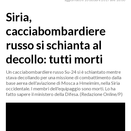
MEDIO CAMPIDANO
ORISTANO E PROVINCIA
Siria,
SASSARI E PROVINCIA
cacciabombardiere
GALLURA
NUORO E PROVINCIA
russo si schianta al
OGLIASTRA
decollo: tutti morti
AGENDA
CRONACA
Un cacciabombardiere russo Su-24 si è schiantato mentre
stava decollando per una missione di combattimento dalla
ITALIA
base aerea dell'aviazione di Mosca a Hmeimim, nella Siria
MONDO
occidentale. I membri dell'equipaggio sono morti. Lo ha
fatto sapere il ministero della Difesa. (Redazione Online/P)
POLITICA
ECONOMIA
SERVIZI ALLE IMPRESE