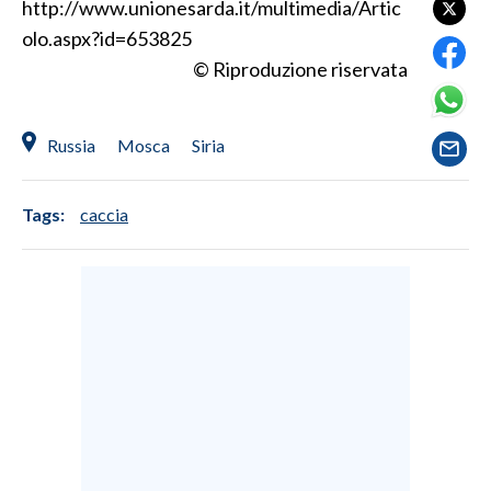
http://www.unionesarda.it/multimedia/Artic
olo.aspx?id=653825
SPETTACOLI
© Riproduzione riservata
GOSSIP
Russia
Mosca
Siria
SALUTE
SARDEGNA TURISMO
Tags:
caccia
SARDI NEL MONDO
NOTIZIE
EVENTI
#CARAUNIONE
3 MINUTI CON
INSULARITÀ