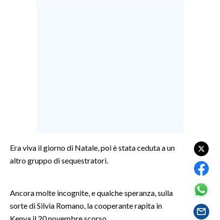
LAVORO
BANDI
SPORT IN SARDEGNA
SPORT
RISULTATI E CLASSIFICHE
CALCIO
CALCIO REGIONALE
BASKET
Era viva il giorno di Natale, poi è stata ceduta a un
VOLLEY
altro gruppo di sequestratori.
MOTORI
TENNIS
Ancora molte incognite, e qualche speranza, sulla
ALTRI SPORT
sorte di Silvia Romano, la cooperante rapita in
Kenya il 20 novembre scorso.
CULTURA