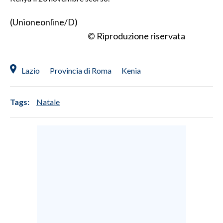
(Unioneonline/D)
SPETTACOLI
© Riproduzione riservata
GOSSIP
SALUTE
Lazio
Provincia di Roma
Kenia
SARDEGNA TURISMO
Tags:
Natale
SARDI NEL MONDO
NOTIZIE
EVENTI
#CARAUNIONE
3 MINUTI CON
INSULARITÀ