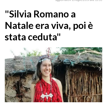
MEDIO CAMPIDANO
ORISTANO E PROVINCIA
"Silvia Romano a
SASSARI E PROVINCIA
Natale era viva, poi è
GALLURA
NUORO E PROVINCIA
stata ceduta"
OGLIASTRA
AGENDA
CRONACA
ITALIA
MONDO
POLITICA
ECONOMIA
SERVIZI ALLE IMPRESE