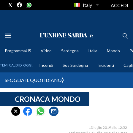
Italy
ACCEDI
METEO
ProgrammaUS
Video
Sardegna
Italia
Mondo
Po
COMUNI AL VOTO
Incendi
Sos Sardegna
Incidenti
Cagli
TEMI CALDI DI OGGI:
VIDEO
SFOGLIA IL QUOTIDIANO
FOTO
CRONACA MONDO
CRONACA SARDEGNA
CAGLIARI
PROVINCIA DI CAGLIARI
SULCIS IGLESIENTE
13 luglio 2019 alle 12:52
aggiornato il 13 luglio 2019 alle 13:33