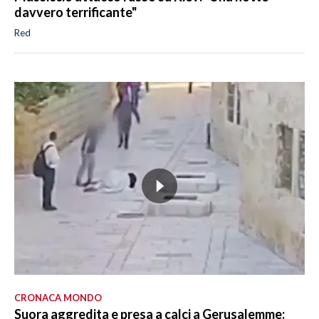
davvero terrificante"
Red
CRONACA MONDO
Suora aggredita e presa a calci a Gerusalemme: