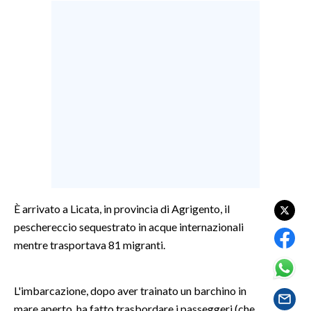
LAVORO
BANDI
SPORT IN SARDEGNA
SPORT
RISULTATI E CLASSIFICHE
CALCIO
CALCIO REGIONALE
BASKET
È arrivato a Licata, in provincia di Agrigento, il
VOLLEY
peschereccio sequestrato in acque internazionali
MOTORI
mentre trasportava 81 migranti.
TENNIS
ALTRI SPORT
L'imbarcazione, dopo aver trainato un barchino in
mare aperto, ha fatto trasbordare i passeggeri (che
CULTURA