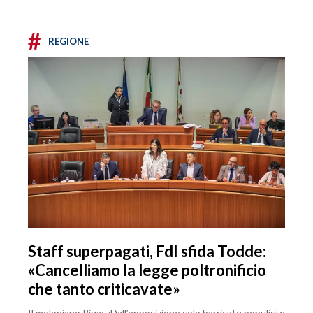
#
REGIONE
Staff superpagati, FdI sfida Todde:
«Cancelliamo la legge poltronificio
che tanto criticavate»
Il meloniano Piga: «Dall’opposizione solo barricate populiste