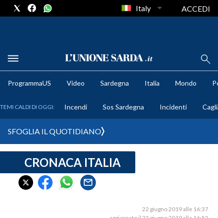
Italy
ACCEDI
METEO
ProgrammaUS
Video
Sardegna
Italia
Mondo
Po
COMUNI AL VOTO
Incendi
Sos Sardegna
Incidenti
Cagli
TEMI CALDI DI OGGI:
VIDEO
SFOGLIA IL QUOTIDIANO
FOTO
CRONACA ITALIA
CRONACA SARDEGNA
CAGLIARI
PROVINCIA DI CAGLIARI
SULCIS IGLESIENTE
22 giugno 2019 alle 16:37
aggiornato il 22 giugno 2019 alle 16:52