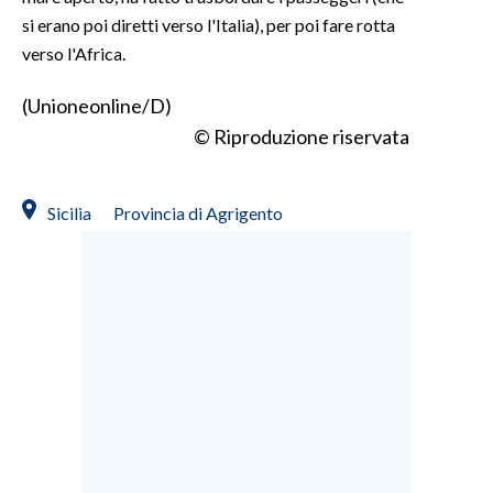
si erano poi diretti verso l'Italia), per poi fare rotta
SPETTACOLI
verso l'Africa.
GOSSIP
(Unioneonline/D)
© Riproduzione riservata
SALUTE
SARDEGNA TURISMO
Sicilia
Provincia di Agrigento
SARDI NEL MONDO
NOTIZIE
EVENTI
#CARAUNIONE
3 MINUTI CON
INSULARITÀ