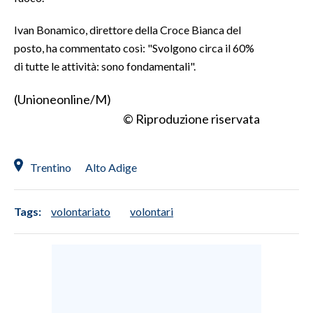
Ivan Bonamico, direttore della Croce Bianca del
SPETTACOLI
posto, ha commentato così: "Svolgono circa il 60%
GOSSIP
di tutte le attività: sono fondamentali".
(Unioneonline/M)
SALUTE
© Riproduzione riservata
SARDEGNA TURISMO
SARDI NEL MONDO
Trentino
Alto Adige
NOTIZIE
EVENTI
Tags:
volontariato
volontari
#CARAUNIONE
3 MINUTI CON
INSULARITÀ