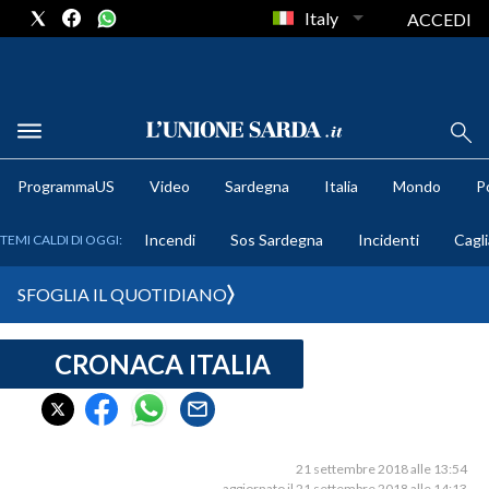
Italy
ACCEDI
METEO
ProgrammaUS
Video
Sardegna
Italia
Mondo
Po
COMUNI AL VOTO
Incendi
Sos Sardegna
Incidenti
Cagli
TEMI CALDI DI OGGI:
VIDEO
SFOGLIA IL QUOTIDIANO
FOTO
CRONACA ITALIA
CRONACA SARDEGNA
CAGLIARI
PROVINCIA DI CAGLIARI
SULCIS IGLESIENTE
21 settembre 2018 alle 13:54
aggiornato il 21 settembre 2018 alle 14:13