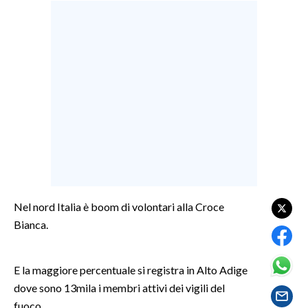
LAVORO
BANDI
SPORT IN SARDEGNA
SPORT
RISULTATI E CLASSIFICHE
CALCIO
CALCIO REGIONALE
BASKET
Nel nord Italia è boom di volontari alla Croce
VOLLEY
Bianca.
MOTORI
TENNIS
E la maggiore percentuale si registra in Alto Adige
ALTRI SPORT
dove sono 13mila i membri attivi dei vigili del
fuoco.
CULTURA