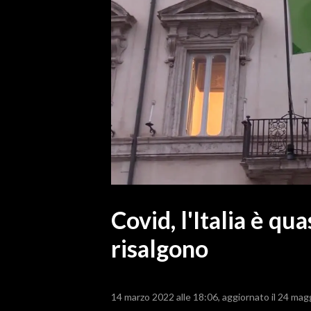
MEDIO CAMPIDANO
ORISTANO E PROVINCIA
SASSARI E PROVINCIA
GALLURA
NUORO E PROVINCIA
OGLIASTRA
AGENDA
CRONACA
ITALIA
MONDO
Covid, l'Italia è qua
risalgono
POLITICA
ECONOMIA
14 marzo 2022 alle 18:06
aggiornato il 24 mag
SERVIZI ALLE IMPRESE