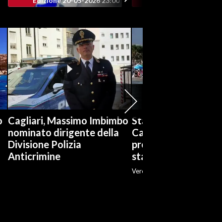
Edizione 20-05-2026 23:00
Edizione 20-05-202
o
Cagliari, Massimo Imbimbo
Stabilimenti balneari
nominato dirigente della
Cagliari è boom di
Divisione Polizia
prenotazioni: «Ott
Anticrimine
stagione»
Veronica Fadda