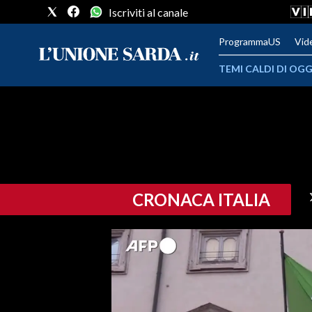
Iscriviti al canale
ProgrammaUS
Vid
TEMI CALDI DI OGG
METEO
COMUNI AL VOTO
VIDEO
CRONACA ITALIA
FOTO
CRONACA SARDEGNA
CAGLIARI
PROVINCIA DI CAGLIARI
SULCIS IGLESIENTE