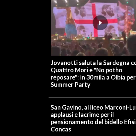
INFO AZIENDE
ABBONATI
ANNUNCI
NECROLOGI
PUBBLICITÀ
SPIAGGE
Jovanotti saluta la Sardegna co
STORE
Quattro Mori e "No potho
reposare": in 30mila a Olbia per 
Summer Party
San Gavino, al liceo Marconi-L
applausi e lacrime per il
pensionamento del bidello Efis
Concas