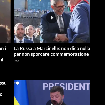
n i
La Russa a Marcinelle: non dico nulla
per non sporcare commemorazione
il
Red
ussu
io