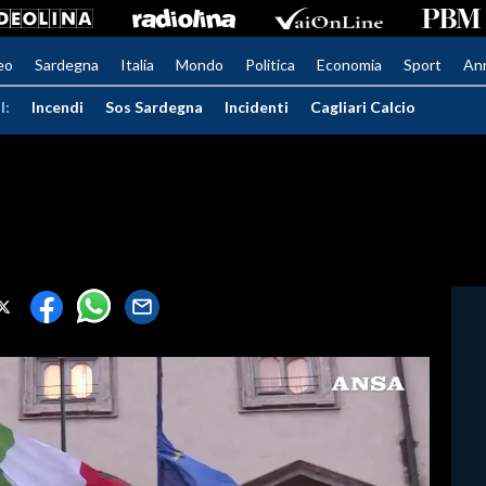
eo
Sardegna
Italia
Mondo
Politica
Economia
Sport
An
I:
Incendi
Sos Sardegna
Incidenti
Cagliari Calcio