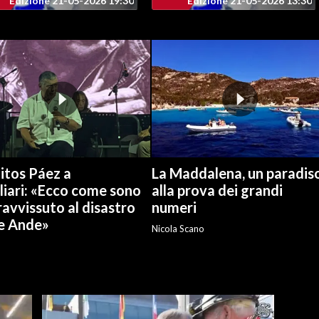
Edizione 21-05-2026 19:30
Edizione 21-05-2026 13:30
itos Páez a
La Maddalena, un paradis
liari: «Ecco come sono
alla prova dei grandi
avvissuto al disastro
numeri
le Ande»
Nicola Scano