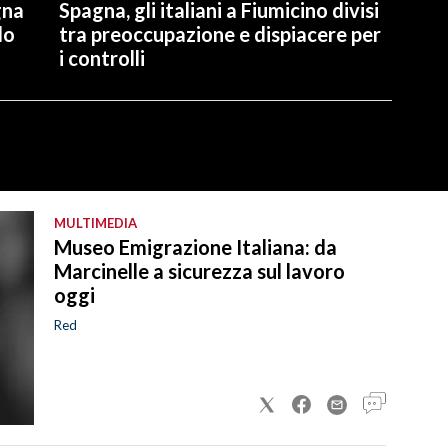
gna
Spagna, gli italiani a Fiumicino divisi
lo
tra preoccupazione e dispiacere per
i controlli
MULTIMEDIA
Museo Emigrazione Italiana: da
Marcinelle a sicurezza sul lavoro
oggi
Red