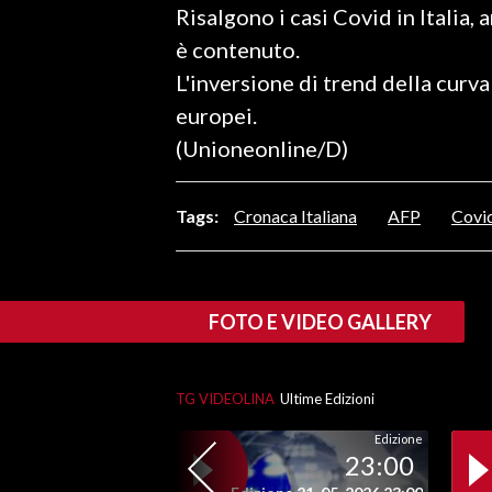
Risalgono i casi Covid in Italia,
LAVORO
è contenuto.
BANDI
L'inversione di trend della curva
europei.
SPORT IN SARDEGNA
(Unioneonline/D)
SPORT
RISULTATI E CLASSIFICHE
Tags:
Cronaca Italiana
AFP
Covi
CALCIO
CALCIO REGIONALE
BASKET
FOTO E VIDEO GALLERY
VOLLEY
MOTORI
TG VIDEOLINA
Ultime Edizioni
TENNIS
ALTRI SPORT
Edizione
23:00
CULTURA