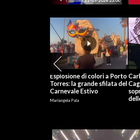
Edizione 21-05-2026 23:00
SPETTACOLI
GOSSIP
SALUTE
SARDEGNA TURISMO
SARDI NEL MONDO
Esplosione di colori a Porto
Carl
Torres: la grande sfilata del
Cag
NOTIZIE
Carnevale Estivo
sopr
EVENTI
del
Mariangela Pala
#CARAUNIONE
3 MINUTI CON
INSULARITÀ