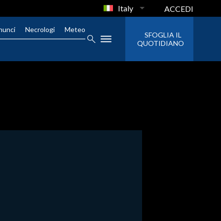
Italy
ACCEDI
nunci
Necrologi
Meteo
SFOGLIA IL
QUOTIDIANO