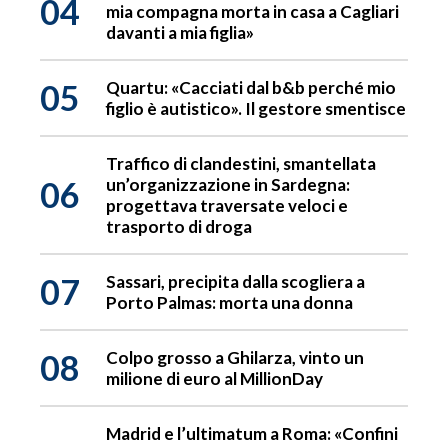
04
mia compagna morta in casa a Cagliari
davanti a mia figlia»
05
Quartu: «Cacciati dal b&b perché mio
figlio è autistico». Il gestore smentisce
Traffico di clandestini, smantellata
06
un’organizzazione in Sardegna:
progettava traversate veloci e
trasporto di droga
07
Sassari, precipita dalla scogliera a
Porto Palmas: morta una donna
08
Colpo grosso a Ghilarza, vinto un
milione di euro al MillionDay
Madrid e l’ultimatum a Roma: «Confini