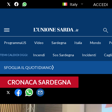
Italy
ACCEDI
METEO
ProgrammaUS
Video
Sardegna
Italia
Mondo
Po
COMUNI AL VOTO
Incendi
Sos Sardegna
Incidenti
Cagli
TEMI CALDI DI OGGI:
VIDEO
SFOGLIA IL QUOTIDIANO
FOTO
CRONACA SARDEGNA
CRONACA SARDEGNA
CAGLIARI
PROVINCIA DI CAGLIARI
SULCIS IGLESIENTE