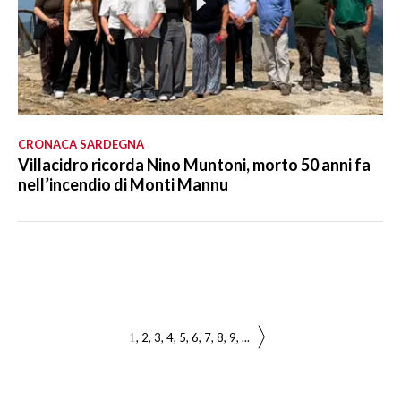
CRONACA SARDEGNA
Villacidro ricorda Nino Muntoni, morto 50 anni fa
nell’incendio di Monti Mannu
1
2
3
4
5
6
7
8
9
...