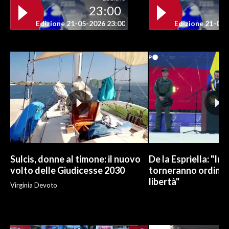
23:00
INFO AZIENDE
Edizione 21-05-2026 23:00
Edizione 21-05-
ABBONATI
ANNUNCI
NECROLOGI
PUBBLICITÀ
SPIAGGE
STORE
Sulcis, donne al timone: il nuovo
De la Espriella: "In
volto delle Giudicesse 2030
torneranno ordine, 
libertà"
Virginia Devoto