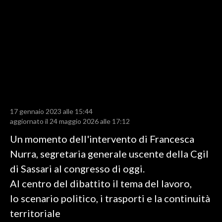
LAVORO
BANDI
SPORT IN SARDEGNA
SPORT
RISULTATI E CLASSIFICHE
CALCIO
17 gennaio 2023 alle 15:44
aggiornato il 24 maggio 2026 alle 17:12
CALCIO REGIONALE
BASKET
Un momento dell'intervento di Francesca
VOLLEY
Nurra, segretaria generale uscente della Cgil
MOTORI
di Sassari al congresso di oggi.
TENNIS
Al centro del dibattito il tema del lavoro,
ALTRI SPORT
lo scenario politico, i trasporti e la continuità
territoriale
CULTURA