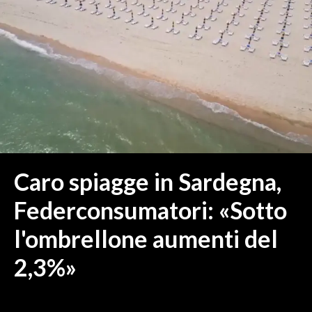
MEDIO CAMPIDANO
ORISTANO E PROVINCIA
SASSARI E PROVINCIA
GALLURA
NUORO E PROVINCIA
OGLIASTRA
AGENDA
CRONACA
Caro spiagge in Sardegna,
ITALIA
Federconsumatori: «Sotto
MONDO
l'ombrellone aumenti del
POLITICA
2,3%»
ECONOMIA
SERVIZI ALLE IMPRESE