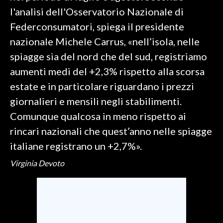
l'analisi dell'Osservatorio Nazionale di
SPETTACOLI
Federconsumatori, spiega il presidente
nazionale Michele Carrus, «nell’isola, nelle
GOSSIP
spiagge sia del nord che del sud, registriamo
SALUTE
aumenti medi del +2,3% rispetto alla scorsa
estate e in particolare riguardano i prezzi
SARDEGNA TURISMO
giornalieri e mensili negli stabilimenti.
Comunque qualcosa in meno rispetto ai
SARDI NEL MONDO
rincari nazionali che quest’anno nelle spiagge
NOTIZIE
italiane registrano un +2,7%».
EVENTI
Virginia Devoto
#CARAUNIONE
3 MINUTI CON
INSULARITÀ