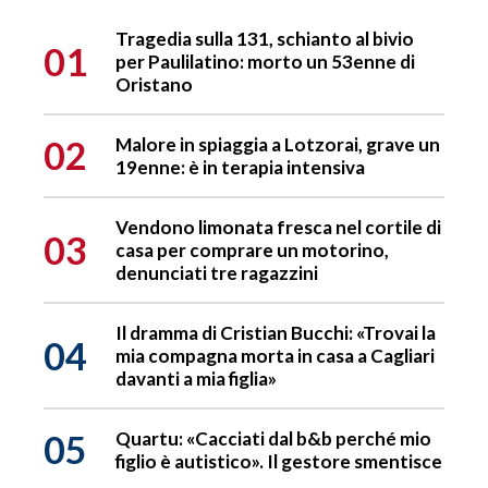
Tragedia sulla 131, schianto al bivio
01
per Paulilatino: morto un 53enne di
Oristano
02
Malore in spiaggia a Lotzorai, grave un
19enne: è in terapia intensiva
Vendono limonata fresca nel cortile di
03
casa per comprare un motorino,
denunciati tre ragazzini
Il dramma di Cristian Bucchi: «Trovai la
04
mia compagna morta in casa a Cagliari
davanti a mia figlia»
05
Quartu: «Cacciati dal b&b perché mio
figlio è autistico». Il gestore smentisce