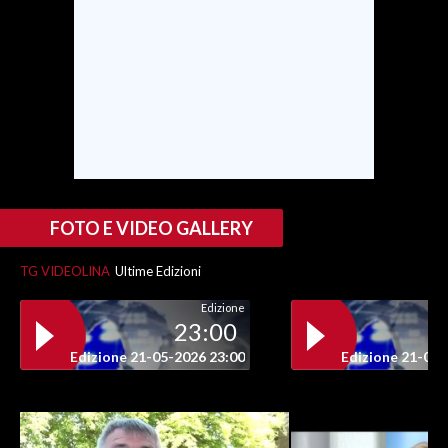
INFO AZIENDE
ABBONATI
ANNUNCI
NECROLOGI
PUBBLICITÀ
SPIAGGE
STORE
FOTO E VIDEO GALLERY
TG VIDEOLINA
Ultime Edizioni
Edizione
23:00
Edizione 21-05-2026 23:00
Edizione 21-05-