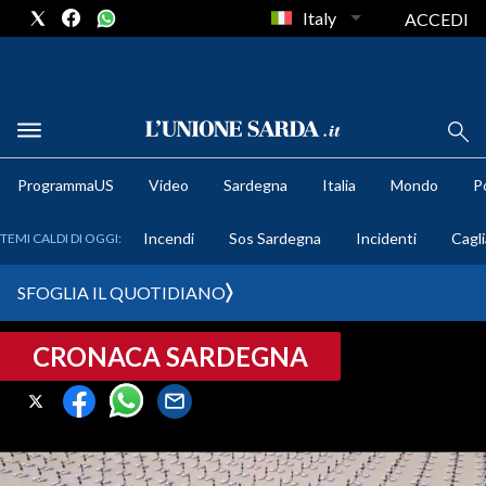
Italy
ACCEDI
METEO
ProgrammaUS
Video
Sardegna
Italia
Mondo
Po
COMUNI AL VOTO
Incendi
Sos Sardegna
Incidenti
Cagli
TEMI CALDI DI OGGI:
VIDEO
SFOGLIA IL QUOTIDIANO
FOTO
CRONACA SARDEGNA
CRONACA SARDEGNA
CAGLIARI
PROVINCIA DI CAGLIARI
SULCIS IGLESIENTE