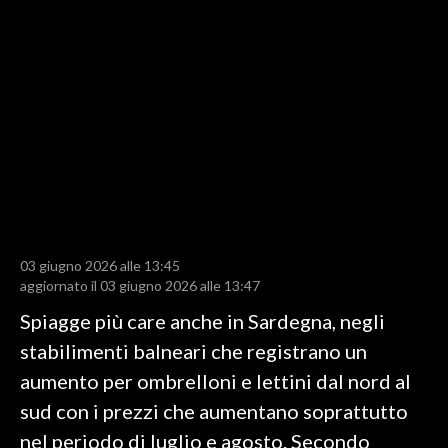
LAVORO
BANDI
SPORT IN SARDEGNA
SPORT
RISULTATI E CLASSIFICHE
CALCIO
CALCIO REGIONALE
03 giugno 2026 alle 13:45
BASKET
aggiornato il 03 giugno 2026 alle 13:47
VOLLEY
Spiagge più care anche in Sardegna, negli
MOTORI
stabilimenti balneari che registrano un
TENNIS
aumento per ombrelloni e lettini dal nord al
ALTRI SPORT
sud con i prezzi che aumentano soprattutto
nel periodo di luglio e agosto. Secondo
CULTURA