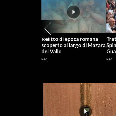
INFO AZIENDE
ABBONATI
ANNUNCI
NECROLOGI
Relitto di epoca romana
Trat
PUBBLICITÀ
scoperto al largo di Mazara
Spin
del Vallo
Gual
SPIAGGE
STORE
Red
Red