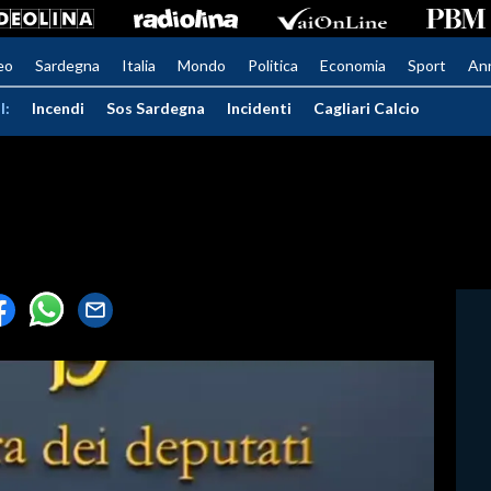
eo
Sardegna
Italia
Mondo
Politica
Economia
Sport
An
I:
Incendi
Sos Sardegna
Incidenti
Cagliari Calcio