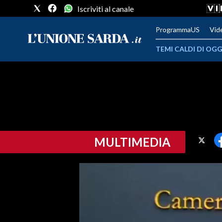
Iscriviti al canale
ProgrammaUS
Vid
TEMI CALDI DI OGG
METEO
COMUNI AL VOTO
VIDEO
MULTIMEDIA
FOTO
CRONACA SARDEGNA
CAGLIARI
PROVINCIA DI CAGLIARI
SULCIS IGLESIENTE