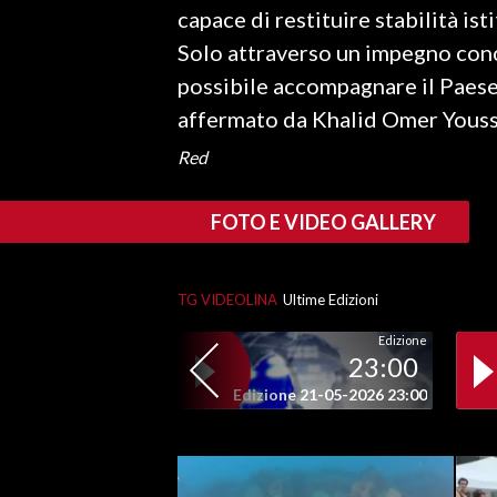
capace di restituire stabilità is
Solo attraverso un impegno conc
SPETTACOLI
possibile accompagnare il Paese f
GOSSIP
affermato da Khalid Omer Youss
SALUTE
Red
SARDEGNA TURISMO
FOTO E VIDEO GALLERY
SARDI NEL MONDO
NOTIZIE
TG VIDEOLINA
Ultime Edizioni
EVENTI
Edizione
23:00
#CARAUNIONE
Edizione 21-05-2026 23:00
3 MINUTI CON
INSULARITÀ