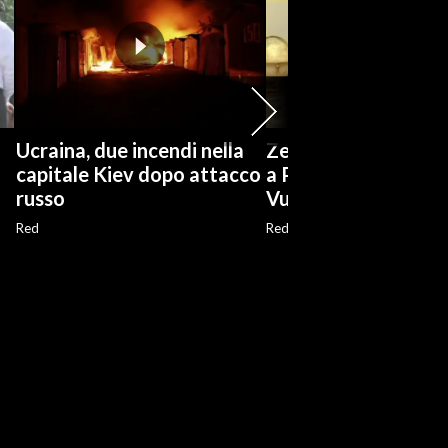
Ucraina, due incendi nella
Zelensky in Serbia, 
capitale Kiev dopo attacco
a Palazzo presidenz
russo
Vucic
Red
Red