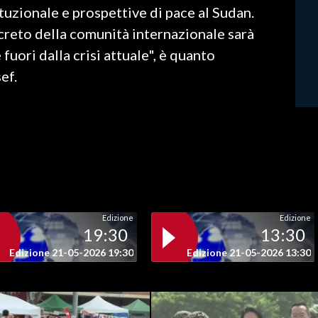
tituzionale e prospettive di pace al Sudan.
reto della comunità internazionale sarà
uori dalla crisi attuale", è quanto
ef.
Edizione
Edizione
19:30
13:30
Edizione 21-05-2026 19:30
Edizione 21-05-2026 13:30