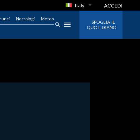
Italy
ACCEDI
nunci
Necrologi
Meteo
SFOGLIA IL
QUOTIDIANO