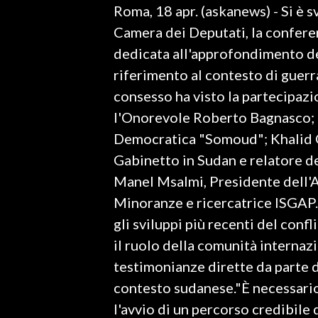
Roma, 18 apr. (askanews) - Si è 
LAVORO
Camera dei Deputati, la confere
BANDI
dedicata all'approfondimento de
riferimento al contesto di guerra 
SPORT IN SARDEGNA
consesso ha visto la partecipaz
SPORT
l'Onorevole Roberto Bagnasco; B
RISULTATI E CLASSIFICHE
Democratica "Somoud"; Khalid Om
CALCIO
Gabinetto in Sudan e relatore d
CALCIO REGIONALE
Manel Msalmi, Presidente dell'A
BASKET
Minoranze e ricercatrice ISGAP.N
VOLLEY
gli sviluppi più recenti del confl
MOTORI
il ruolo della comunità internazi
TENNIS
testimonianze dirette da parte d
ALTRI SPORT
contesto sudanese."È necessario
l'avvio di un percorso credibile 
CULTURA