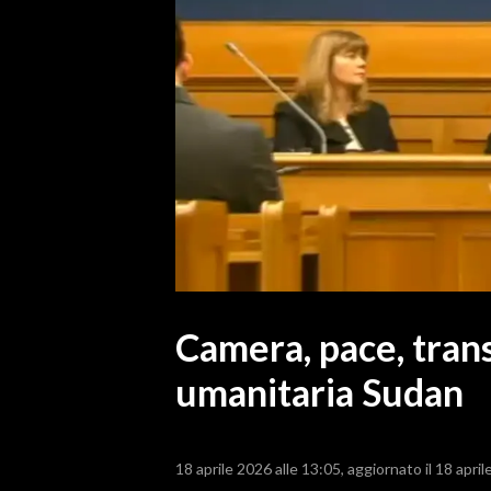
MEDIO CAMPIDANO
ORISTANO E PROVINCIA
SASSARI E PROVINCIA
GALLURA
NUORO E PROVINCIA
OGLIASTRA
AGENDA
CRONACA
ITALIA
MONDO
Camera, pace, trans
umanitaria Sudan
POLITICA
ECONOMIA
18 aprile 2026 alle 13:05
aggiornato il 18 april
SERVIZI ALLE IMPRESE