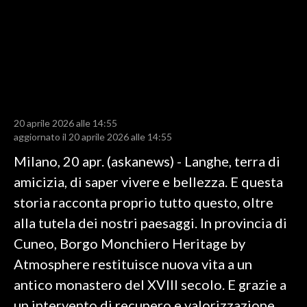
LAVORO
BANDI
SPORT IN SARDEGNA
SPORT
20 aprile 2026 alle 14:55
RISULTATI E CLASSIFICHE
aggiornato il 20 aprile 2026 alle 14:55
CALCIO
Milano, 20 apr. (askanews) - Langhe, terra di
CALCIO REGIONALE
amicizia, di saper vivere e bellezza. E questa
BASKET
storia racconta proprio tutto questo, oltre
VOLLEY
alla tutela dei nostri paesaggi. In provincia di
MOTORI
Cuneo, Borgo Monchiero Heritage by
TENNIS
Atmosphere restituisce nuova vita a un
ALTRI SPORT
antico monastero del XVIII secolo. E grazie a
un intervento di recupero e valorizzazione,
CULTURA