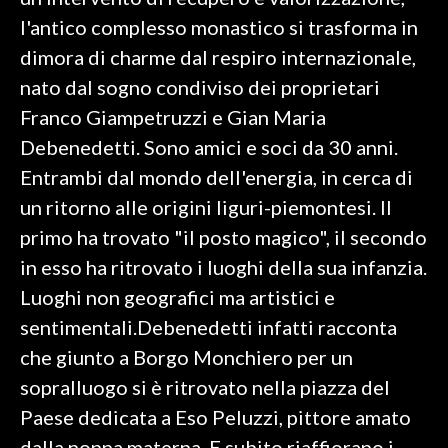
l'antico complesso monastico si trasforma in
SPETTACOLI
dimora di charme dal respiro internazionale,
nato dal sogno condiviso dei proprietari
GOSSIP
Franco Giampetruzzi e Gian Maria
SALUTE
Debenedetti. Sono amici e soci da 30 anni.
Entrambi dal mondo dell'energia, in cerca di
SARDEGNA TURISMO
un ritorno alle origini liguri-piemontesi. Il
primo ha trovato "il posto magico", il secondo
SARDI NEL MONDO
in esso ha ritrovato i luoghi della sua infanzia.
NOTIZIE
Luoghi non geografici ma artistici e
EVENTI
sentimentali.Debenedetti infatti racconta
#CARAUNIONE
che giunto a Borgo Monchiero per un
sopralluogo si è ritrovato nella piazza del
3 MINUTI CON
Paese dedicata a Eso Peluzzi, pittore amato
INSULARITÀ
dalla nonna materna. E subito riaffiorano i