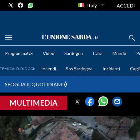
Italy
ACCEDI
METEO
ProgrammaUS
Video
Sardegna
Italia
Mondo
Po
COMUNI AL VOTO
Incendi
Sos Sardegna
Incidenti
Cagli
TEMI CALDI DI OGGI:
VIDEO
SFOGLIA IL QUOTIDIANO
FOTO
MULTIMEDIA
CRONACA SARDEGNA
CAGLIARI
PROVINCIA DI CAGLIARI
SULCIS IGLESIENTE