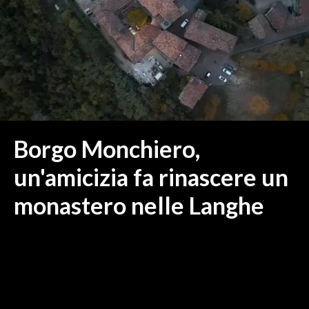
MEDIO CAMPIDANO
ORISTANO E PROVINCIA
SASSARI E PROVINCIA
GALLURA
NUORO E PROVINCIA
OGLIASTRA
AGENDA
Borgo Monchiero,
CRONACA
un'amicizia fa rinascere un
ITALIA
monastero nelle Langhe
MONDO
POLITICA
ECONOMIA
SERVIZI ALLE IMPRESE