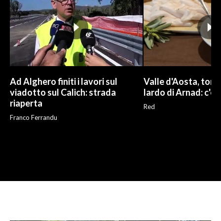
Ad Alghero finiti i lavori sul
Valle d'Aosta, torna
viadotto sul Calich: strada
lardo di Arnad: c'è 
riaperta
Red
Franco Ferrandu