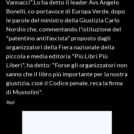
Vannacci".Lo ha detto il leader Avs Angelo
Bonelli, co-portavoce di Europa Verde, dopo
SPETTACOLI
le parole del ministro della Giustizia Carlo
GOSSIP
Nordio che, commentando l'istituzione del
"patentino antifascista" proposto dagli
SALUTE
organizzatori della Fiera nazionale della
piccola e media editoria "Più Libri Più
SARDEGNA TURISMO
Liberi", ha detto: "Forse gli organizzatori non
SARDI NEL MONDO
sanno che il libro più importante per la nostra
NOTIZIE
giustizia, cioè il Codice penale, reca la firma
EVENTI
di Mussolini".
Red
#CARAUNIONE
3 MINUTI CON
INSULARITÀ