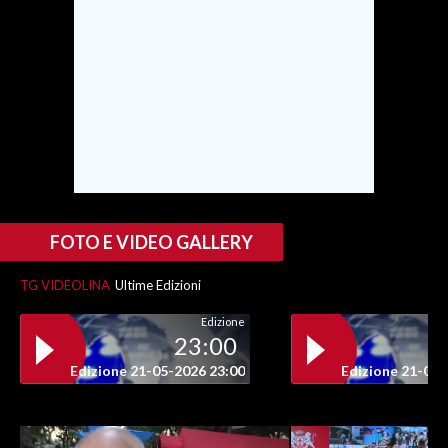
INFO AZIENDE
ABBONATI
ANNUNCI
NECROLOGI
PUBBLICITÀ
SPIAGGE
STORE
FOTO E VIDEO GALLERY
TG VIDEOLINA
Ultime Edizioni
Edizione
23:00
Edizione 21-05-2026 23:00
Edizione 21-05-