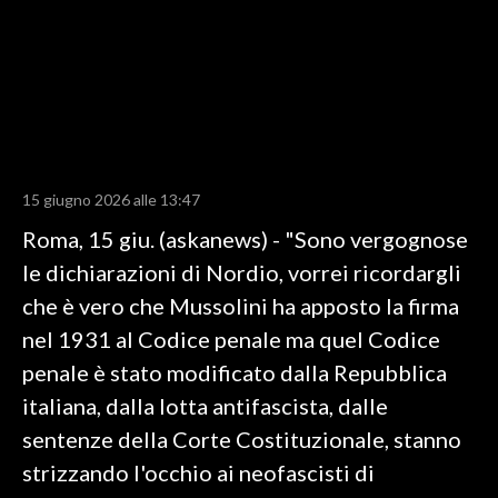
LAVORO
BANDI
SPORT IN SARDEGNA
SPORT
15 giugno 2026 alle 13:47
RISULTATI E CLASSIFICHE
Roma, 15 giu. (askanews) - "Sono vergognose
CALCIO
le dichiarazioni di Nordio, vorrei ricordargli
CALCIO REGIONALE
che è vero che Mussolini ha apposto la firma
BASKET
nel 1931 al Codice penale ma quel Codice
VOLLEY
penale è stato modificato dalla Repubblica
MOTORI
italiana, dalla lotta antifascista, dalle
TENNIS
sentenze della Corte Costituzionale, stanno
ALTRI SPORT
strizzando l'occhio ai neofascisti di
CULTURA