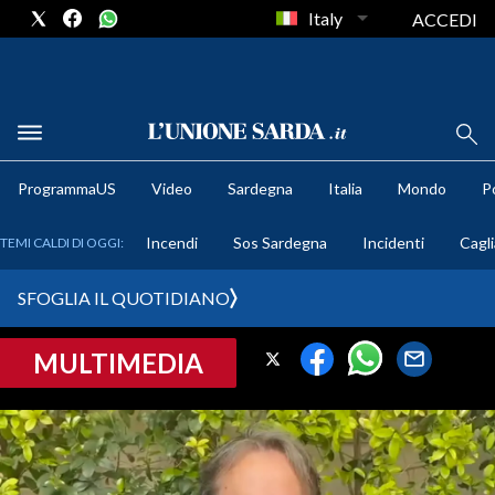
Italy
ACCEDI
METEO
ProgrammaUS
Video
Sardegna
Italia
Mondo
Po
COMUNI AL VOTO
Incendi
Sos Sardegna
Incidenti
Cagli
TEMI CALDI DI OGGI:
VIDEO
SFOGLIA IL QUOTIDIANO
FOTO
MULTIMEDIA
CRONACA SARDEGNA
CAGLIARI
PROVINCIA DI CAGLIARI
SULCIS IGLESIENTE