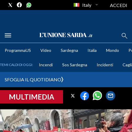
Italy
ACCEDI
METEO
ProgrammaUS
Video
Sardegna
Italia
Mondo
Po
COMUNI AL VOTO
Incendi
Sos Sardegna
Incidenti
Cagli
TEMI CALDI DI OGGI:
VIDEO
SFOGLIA IL QUOTIDIANO
FOTO
MULTIMEDIA
CRONACA SARDEGNA
CAGLIARI
PROVINCIA DI CAGLIARI
SULCIS IGLESIENTE