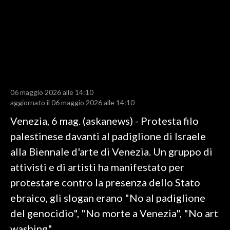
LAVORO
BANDI
SPORT IN SARDEGNA
SPORT
06 maggio 2026 alle 14:10
RISULTATI E CLASSIFICHE
aggiornato il 06 maggio 2026 alle 14:10
CALCIO
Venezia, 6 mag. (askanews) - Protesta filo
CALCIO REGIONALE
palestinese davanti al padiglione di Israele
BASKET
alla Biennale d'arte di Venezia. Un gruppo di
VOLLEY
attivisti e di artisti ha manifestato per
MOTORI
protestare contro la presenza dello Stato
TENNIS
ebraico, gli slogan erano "No al padiglione
ALTRI SPORT
del genocidio", "No morte a Venezia", "No art
washing".
CULTURA