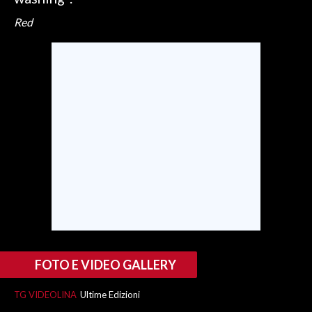
Red
SPETTACOLI
GOSSIP
SALUTE
SARDEGNA TURISMO
SARDI NEL MONDO
NOTIZIE
EVENTI
#CARAUNIONE
FOTO E VIDEO GALLERY
3 MINUTI CON
TG VIDEOLINA
Ultime Edizioni
INSULARITÀ