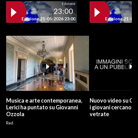
Edizione
23:00
INFO AZIENDE
Edizione 21-05-2026 23:00
Edizione 21-05-
ABBONATI
ANNUNCI
NECROLOGI
PUBBLICITÀ
SPIAGGE
STORE
Musica e arte contemporanea,
Nuovo video su Cr
Lerici ha puntato su Giovanni
i giovani cercano di
Ozzola
vetrate
Red