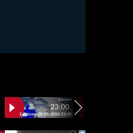
Edizione
23:00
19
Edizione 20-05-2026 23:00
Edizione 20-05-202