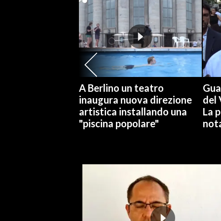
SPETTACOLI
GOSSIP
SALUTE
A Berlino un teatro
Gual
SARDEGNA TURISMO
inaugura nuova direzione
del 
artistica installando una
La p
SARDI NEL MONDO
"piscina popolare"
not
NOTIZIE
EVENTI
#CARAUNIONE
3 MINUTI CON
INSULARITÀ