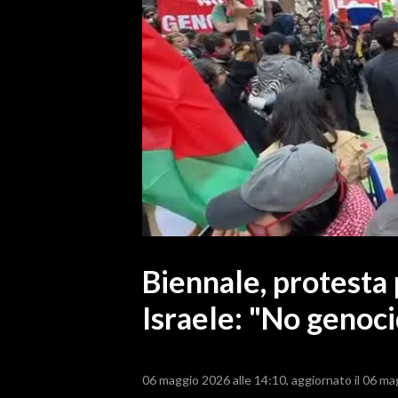
MEDIO CAMPIDANO
ORISTANO E PROVINCIA
SASSARI E PROVINCIA
GALLURA
NUORO E PROVINCIA
OGLIASTRA
AGENDA
CRONACA
ITALIA
MONDO
Biennale, protesta 
Israele: "No genoci
POLITICA
ECONOMIA
06 maggio 2026 alle 14:10
aggiornato il 06 ma
SERVIZI ALLE IMPRESE