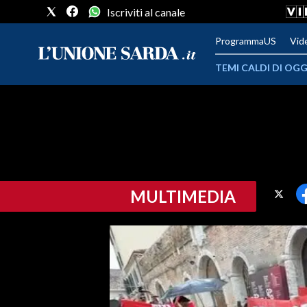
Iscriviti al canale
ProgrammaUS
Vid
TEMI CALDI DI OGG
METEO
COMUNI AL VOTO
VIDEO
MULTIMEDIA
FOTO
CRONACA SARDEGNA
CAGLIARI
PROVINCIA DI CAGLIARI
SULCIS IGLESIENTE