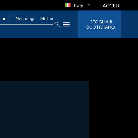
Italy
ACCEDI
nunci
Necrologi
Meteo
SFOGLIA IL
QUOTIDIANO