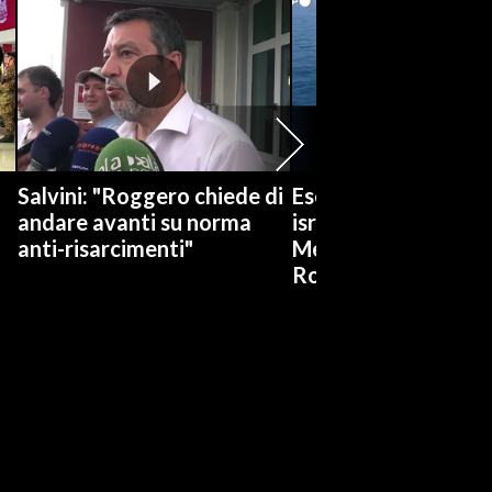
Salvini: "Roggero chiede di
Esercitazioni militar
andare avanti su norma
israeliane nel
anti-risarcimenti"
Mediterraneo e nel
Rosso