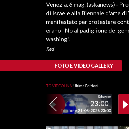
Venezia, 6 mag. (askanews) - Pro
LAVORO
di Israele alla Biennale d'arte di
BANDI
manifestato per protestare contr
erano "No al padiglione del gen
SPORT IN SARDEGNA
washing".
SPORT
Red
RISULTATI E CLASSIFICHE
CALCIO
FOTO E VIDEO GALLERY
CALCIO REGIONALE
BASKET
TG VIDEOLINA
Ultime Edizioni
VOLLEY
MOTORI
Edizione
23:00
TENNIS
Edizione 21-05-2026 23:00
ALTRI SPORT
CULTURA