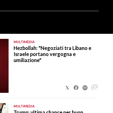
MULTIMEDIA
Hezbollah: "Negoziati tra Libano e
Israele portano vergogna e
umiliazione"
MULTIMEDIA
Trump: ultima chance per buon