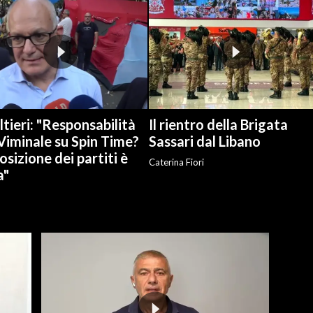
tieri: "Responsabilità
Il rientro della Brigata
Viminale su Spin Time?
Sassari dal Libano
osizione dei partiti è
Caterina Fiori
a"