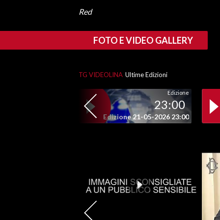
Red
INFO AZIENDE
ABBONATI
FOTO E VIDEO GALLERY
ANNUNCI
NECROLOGI
TG VIDEOLINA
Ultime Edizioni
PUBBLICITÀ
Edizione
SPIAGGE
23:00
STORE
Edizione 21-05-2026 23:00