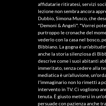
affidatarie ritiratesi, servizi soc
lezione non sembra ancora appre
SPETTACOLI
Dubbio, Simona Musco, che descri
GOSSIP
"Demoni & Angeli". "Vorrei poter
purtroppo le cronache del mome
SALUTE
vederlo con la casa nel bosco, pe
SARDEGNA TURISMO
Bibbiano. La gogna è un'abitudin
anche la storia silenziosa di Bi
SARDI NEL MONDO
descrive come i suoi abitanti ab
NOTIZIE
immeritato, senza cedere alla te
EVENTI
mediatica è un'alluvione, un'orda
l'immaginario non lo rimetti a p
#CARAUNIONE
intervento in TV. Ci vogliono an
3 MINUTI CON
tenuta. È giusto mettersi in un'o
persuade con pazienza anche tra 
INSULARITÀ