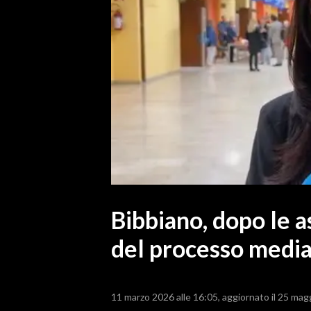
MEDIO CAMPIDANO
ORISTANO E PROVINCIA
SASSARI E PROVINCIA
GALLURA
NUORO E PROVINCIA
OGLIASTRA
AGENDA
CRONACA
ITALIA
MONDO
Bibbiano, dopo le a
del processo media
POLITICA
ECONOMIA
11 marzo 2026 alle 16:05
aggiornato il 25 mag
SERVIZI ALLE IMPRESE