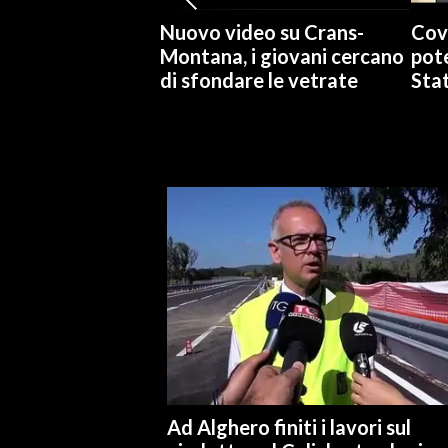
Nuovo video su Crans-
Cov
Montana, i giovani cercano
pote
di sfondare le vetrate
Stat
Ad Alghero finiti i lavori sul