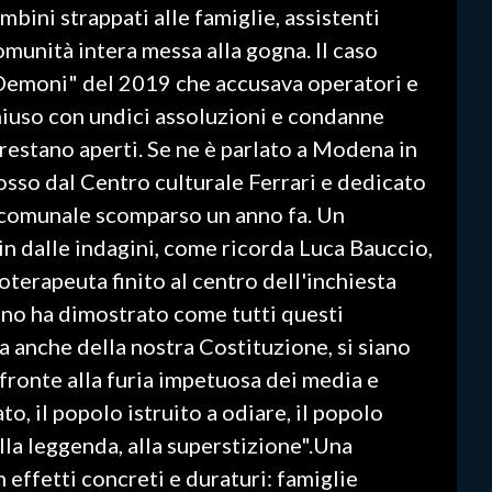
bini strappati alle famiglie, assistenti
omunità intera messa alla gogna. Il caso
e Demoni" del 2019 che accusava operatori e
è chiuso con undici assoluzioni e condanne
 restano aperti. Se ne è parlato a Modena in
sso dal Centro culturale Ferrari e dedicato
e comunale scomparso un anno fa. Un
sin dalle indagini, come ricorda Luca Bauccio,
oterapeuta finito al centro dell'inchiesta
iano ha dimostrato come tutti questi
a anche della nostra Costituzione, si siano
i fronte alla furia impetuosa dei media e
to, il popolo istruito a odiare, il popolo
alla leggenda, alla superstizione".Una
 effetti concreti e duraturi: famiglie