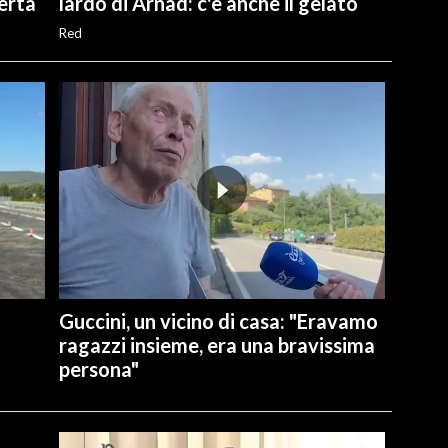
perta
lardo di Arnad: c'è anche il gelato
Red
Guccini, un vicino di casa: "Eravamo
ragazzi insieme, era una bravissima
persona"