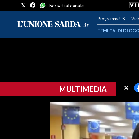
Iscriviti al canale
ProgrammaUS
Vid
TEMI CALDI DI OGG
METEO
COMUNI AL VOTO
VIDEO
MULTIMEDIA
FOTO
CRONACA SARDEGNA
CAGLIARI
PROVINCIA DI CAGLIARI
SULCIS IGLESIENTE