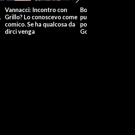
Vannacci: Incontro con
Boccia (Pd) su conti
,
Grillo? Lo conoscevo come
pubblici a Giorgetti
comico. Se ha qualcosa da
possiamo affidarci a
dirci venga
Governo a occhi chi