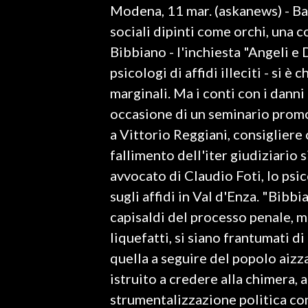
Modena, 11 mar. (askanews) - Bam
LAVORO
sociali dipinti come orchi, una c
BANDI
Bibbiano - l'inchiesta "Angeli 
psicologi di affidi illeciti - si 
SPORT IN SARDEGNA
marginali. Ma i conti con i danni
SPORT
occasione di un seminario promo
RISULTATI E CLASSIFICHE
a Vittorio Reggiani, consiglier
CALCIO
fallimento dell'iter giudiziario 
CALCIO REGIONALE
avvocato di Claudio Foti, lo psic
BASKET
sugli affidi in Val d'Enza. "Bibb
VOLLEY
capisaldi del processo penale, m
MOTORI
liquefatti, si siano frantumati d
TENNIS
quella a seguire del popolo aizza
ALTRI SPORT
istruito a credere alla chimera, 
strumentalizzazione politica con
CULTURA