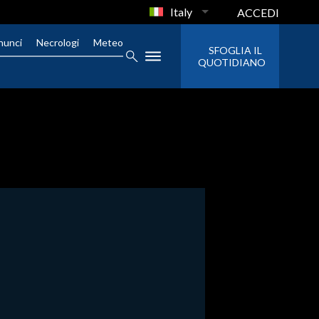
Italy
ACCEDI
nunci
Necrologi
Meteo
SFOGLIA IL
QUOTIDIANO