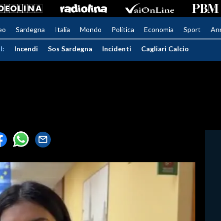
eo
Sardegna
Italia
Mondo
Politica
Economia
Sport
An
I:
Incendi
Sos Sardegna
Incidenti
Cagliari Calcio