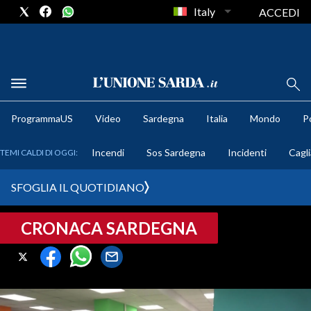
Italy
ACCEDI
METEO
ProgrammaUS
Video
Sardegna
Italia
Mondo
Po
COMUNI AL VOTO
Incendi
Sos Sardegna
Incidenti
Cagli
TEMI CALDI DI OGGI:
VIDEO
SFOGLIA IL QUOTIDIANO
FOTO
CRONACA SARDEGNA
CRONACA SARDEGNA
CAGLIARI
PROVINCIA DI CAGLIARI
SULCIS IGLESIENTE