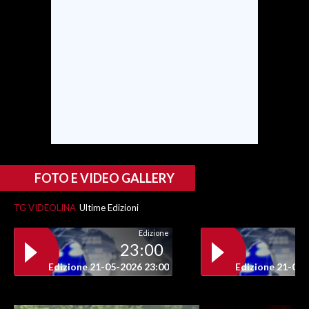
INFO AZIENDE
ABBONATI
ANNUNCI
NECROLOGI
PUBBLICITÀ
SPIAGGE
STORE
FOTO E VIDEO GALLERY
TG VIDEOLINA
Ultime Edizioni
Edizione
23:00
Edizione 21-05-2026 23:00
Edizione 21-05-