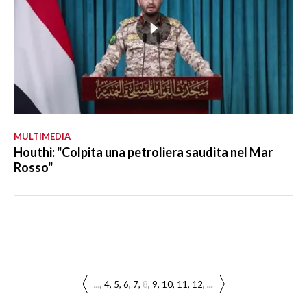
MULTIMEDIA
Houthi: "Colpita una petroliera saudita nel Mar
Rosso"
...
4
5
6
7
8
9
10
11
12
...