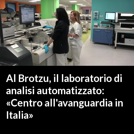
MEDIO CAMPIDANO
ORISTANO E PROVINCIA
SASSARI E PROVINCIA
GALLURA
NUORO E PROVINCIA
OGLIASTRA
AGENDA
CRONACA
Al Brotzu, il laboratorio di
ITALIA
analisi automatizzato:
MONDO
«Centro all'avanguardia in
POLITICA
Italia»
ECONOMIA
SERVIZI ALLE IMPRESE