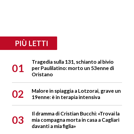
PIÙ LETTI
Tragedia sulla 131, schianto al bivio
01
per Paulilatino: morto un 53enne di
Oristano
02
Malore in spiaggia a Lotzorai, grave un
19enne: è in terapia intensiva
Il dramma di Cristian Bucchi: «Trovai la
03
mia compagna morta in casa a Cagliari
davanti a mia figlia»