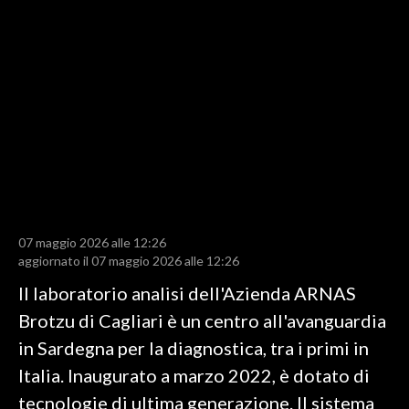
LAVORO
BANDI
SPORT IN SARDEGNA
SPORT
RISULTATI E CLASSIFICHE
CALCIO
CALCIO REGIONALE
07 maggio 2026 alle 12:26
BASKET
aggiornato il 07 maggio 2026 alle 12:26
VOLLEY
Il laboratorio analisi dell'Azienda ARNAS
MOTORI
Brotzu di Cagliari è un centro all'avanguardia
TENNIS
in Sardegna per la diagnostica, tra i primi in
ALTRI SPORT
Italia. Inaugurato a marzo 2022, è dotato di
tecnologie di ultima generazione. Il sistema
CULTURA