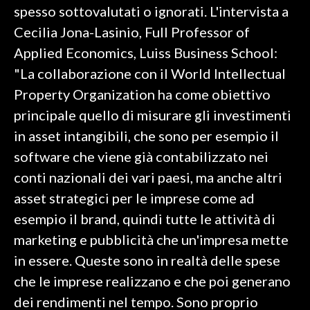
spesso sottovalutati o ignorati. L'intervista a
Cecilia Jona-Lasinio, Full Professor of
SPETTACOLI
Applied Economics, Luiss Business School:
GOSSIP
"La collaborazione con il World Intellectual
Property Organization ha come obiettivo
SALUTE
principale quello di misurare gli investimenti
SARDEGNA TURISMO
in asset intangibili, che sono per esempio il
software che viene già contabilizzato nei
SARDI NEL MONDO
conti nazionali dei vari paesi, ma anche altri
NOTIZIE
asset strategici per le imprese come ad
EVENTI
esempio il brand, quindi tutte le attività di
marketing e pubblicità che un'impresa mette
#CARAUNIONE
in essere. Queste sono in realtà delle spese
3 MINUTI CON
che le imprese realizzano e che poi generano
dei rendimenti nel tempo. Sono proprio
INSULARITÀ