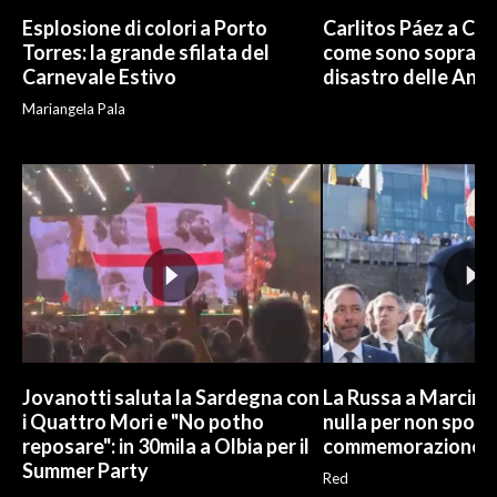
Esplosione di colori a Porto
Carlitos Páez a Cagl
Torres: la grande sfilata del
come sono sopravvi
Carnevale Estivo
disastro delle And
Mariangela Pala
Jovanotti saluta la Sardegna con
La Russa a Marcinel
i Quattro Mori e "No potho
nulla per non sporc
reposare": in 30mila a Olbia per il
commemorazione
Summer Party
Red