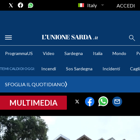
Italy
ACCEDI
METEO
ProgrammaUS
Video
Sardegna
Italia
Mondo
Po
COMUNI AL VOTO
Incendi
Sos Sardegna
Incidenti
Cagli
TEMI CALDI DI OGGI:
VIDEO
SFOGLIA IL QUOTIDIANO
FOTO
MULTIMEDIA
CRONACA SARDEGNA
CAGLIARI
PROVINCIA DI CAGLIARI
SULCIS IGLESIENTE