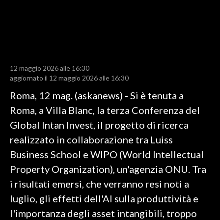
LAVORO
BANDI
SPORT IN SARDEGNA
12 maggio 2026 alle 16:30
SPORT
aggiornato il 12 maggio 2026 alle 16:30
RISULTATI E CLASSIFICHE
Roma, 12 mag. (askanews) - Si è tenuta a
CALCIO
Roma, a Villa Blanc, la terza Conferenza del
CALCIO REGIONALE
Global Intan Invest, il progetto di ricerca
BASKET
realizzato in collaborazione tra Luiss
VOLLEY
Business School e WIPO (World Intellectual
MOTORI
Property Organization), un'agenzia ONU. Tra
TENNIS
i risultati emersi, che verranno resi noti a
ALTRI SPORT
luglio, gli effetti dell'AI sulla produttività e
l'importanza degli asset intangibili, troppo
CULTURA