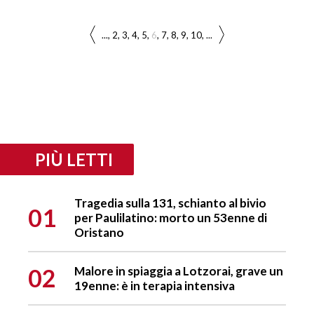
...
2
3
4
5
6
7
8
9
10
...
PIÙ LETTI
Tragedia sulla 131, schianto al bivio
01
per Paulilatino: morto un 53enne di
Oristano
02
Malore in spiaggia a Lotzorai, grave un
19enne: è in terapia intensiva