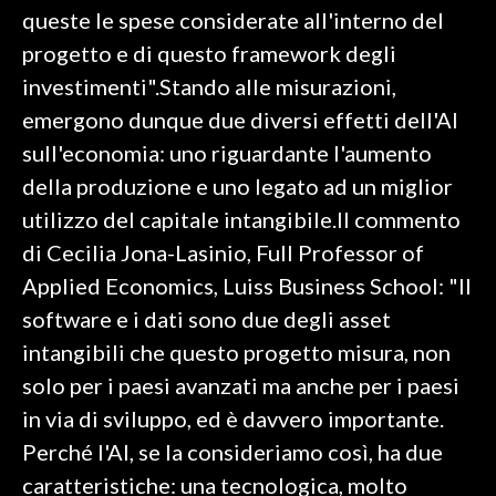
queste le spese considerate all'interno del
INFO AZIENDE
progetto e di questo framework degli
ABBONATI
investimenti".Stando alle misurazioni,
emergono dunque due diversi effetti dell'AI
ANNUNCI
sull'economia: uno riguardante l'aumento
NECROLOGI
della produzione e uno legato ad un miglior
PUBBLICITÀ
utilizzo del capitale intangibile.Il commento
SPIAGGE
di Cecilia Jona-Lasinio, Full Professor of
STORE
Applied Economics, Luiss Business School: "Il
software e i dati sono due degli asset
intangibili che questo progetto misura, non
solo per i paesi avanzati ma anche per i paesi
in via di sviluppo, ed è davvero importante.
Perché l'AI, se la consideriamo così, ha due
caratteristiche: una tecnologica, molto