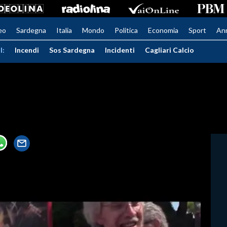
eo
Sardegna
Italia
Mondo
Politica
Economia
Sport
An
I:
Incendi
Sos Sardegna
Incidenti
Cagliari Calcio