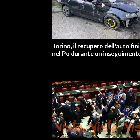
INFO AZIENDE
ABBONATI
ANNUNCI
NECROLOGI
Torino, il recupero dell'auto fin
PUBBLICITÀ
nel Po durante un inseguiment
SPIAGGE
STORE