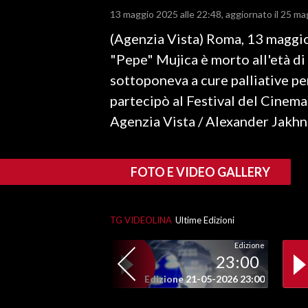
13 maggio 2025 alle 22:48
aggiornato il 25 ma
LAVORO
(Agenzia Vista) Roma, 13 maggio
BANDI
"Pepe" Mujica è morto all'età di
SPORT IN SARDEGNA
sottoponeva a cure palliative p
partecipò al Festival del Cinema
SPORT
Agenzia Vista / Alexander Jakh
RISULTATI E CLASSIFICHE
CALCIO
CALCIO REGIONALE
FOTO E VIDEO GALLERY
BASKET
VOLLEY
TG VIDEOLINA
Ultime Edizioni
MOTORI
Edizione
TENNIS
23:00
ALTRI SPORT
Edizione 21-05-2026 23:00
CULTURA