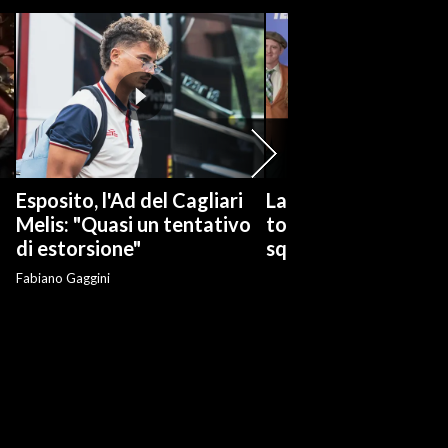
Esposito, l'Ad del Cagliari
La serie tv "Ted Las
Melis: "Quasi un tentativo
torna con una nuov
di estorsione"
squadra di calcio
Fabiano Gaggini