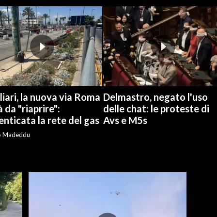
iari, la nuova via Roma
Delmastro, negato l'uso
à da "riaprire":
delle chat: le proteste di
nticata la rete del gas
Avs e M5s
o Madeddu