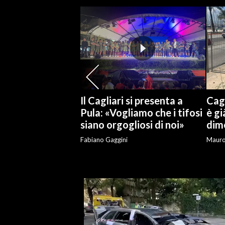
SPETTACOLI
GOSSIP
SALUTE
SARDEGNA TURISMO
Il Cagliari si presenta a
Cagl
Pula: «Vogliamo che i tifosi
è gi
SARDI NEL MONDO
siano orgogliosi di noi»
dime
NOTIZIE
Fabiano Gaggini
Maur
EVENTI
#CARAUNIONE
3 MINUTI CON
INSULARITÀ