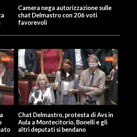
Camera nega autorizzazione sulle
za
chat Delmastro con 206 voti
a
favorevoli
la
Chat Delmastro, protesta di Avs in
o
Aula a Montecitorio, Bonelli e gli
nato
altri deputati si bendano