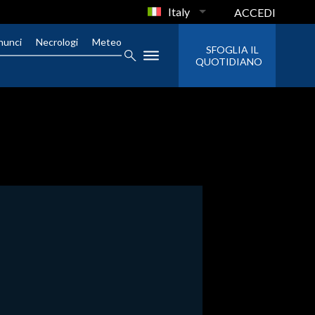
Italy
ACCEDI
nunci
Necrologi
Meteo
SFOGLIA IL
QUOTIDIANO