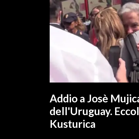
MEDIO CAMPIDANO
ORISTANO E PROVINCIA
SASSARI E PROVINCIA
GALLURA
NUORO E PROVINCIA
OGLIASTRA
AGENDA
CRONACA
ITALIA
MONDO
Addio a Josè Mujic
dell'Uruguay. Ecco
POLITICA
Kusturica
ECONOMIA
SERVIZI ALLE IMPRESE