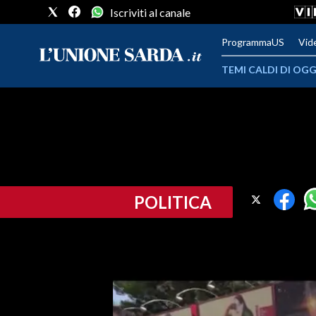
Iscriviti al canale
ProgrammaUS
Vid
TEMI CALDI DI OGG
METEO
COMUNI AL VOTO
VIDEO
POLITICA
FOTO
CRONACA SARDEGNA
CAGLIARI
PROVINCIA DI CAGLIARI
SULCIS IGLESIENTE