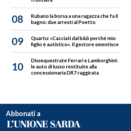
08
Rubano la borsa a una ragazza che fa il
bagno: due arresti al Poetto
09
Quartu: «Cacciati dal b&b perché mio
figlio è autistico». Il gestore smentisce
Dissequestrate Ferrari e Lamborghini:
10
le auto di lusso restituite alla
concessionaria DR7 raggirata
Abbonati a