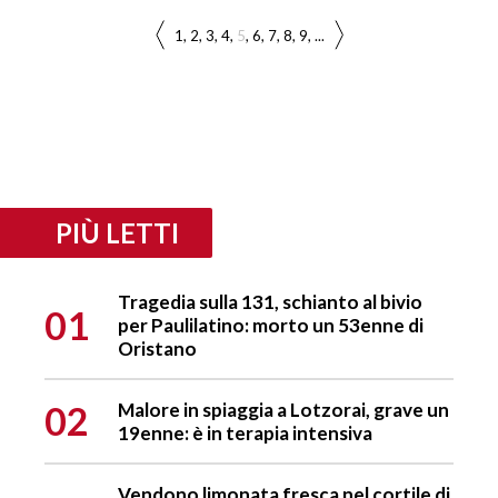
1
2
3
4
5
6
7
8
9
...
PIÙ LETTI
Tragedia sulla 131, schianto al bivio
01
per Paulilatino: morto un 53enne di
Oristano
02
Malore in spiaggia a Lotzorai, grave un
19enne: è in terapia intensiva
Vendono limonata fresca nel cortile di