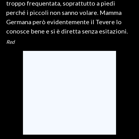
troppo frequentata, soprattutto a piedi
perché i piccoli non sanno volare. Mamma
INFO AZIENDE
Germana però evidentemente il Tevere lo
ABBONATI
conosce bene e si è diretta senza esitazioni.
ANNUNCI
Red
NECROLOGI
PUBBLICITÀ
SPIAGGE
STORE