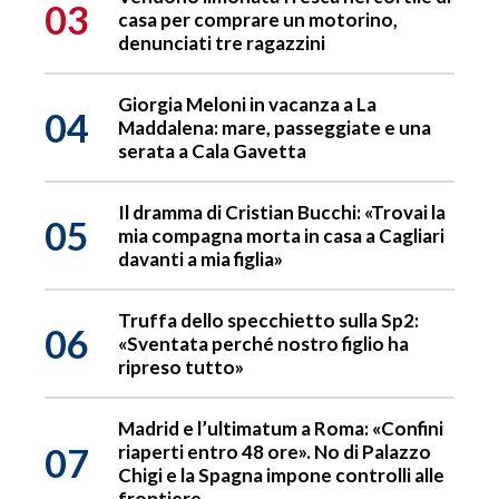
03
casa per comprare un motorino,
denunciati tre ragazzini
Giorgia Meloni in vacanza a La
04
Maddalena: mare, passeggiate e una
serata a Cala Gavetta
Il dramma di Cristian Bucchi: «Trovai la
05
mia compagna morta in casa a Cagliari
davanti a mia figlia»
Truffa dello specchietto sulla Sp2:
06
«Sventata perché nostro figlio ha
ripreso tutto»
Madrid e l’ultimatum a Roma: «Confini
07
riaperti entro 48 ore». No di Palazzo
Chigi e la Spagna impone controlli alle
frontiere