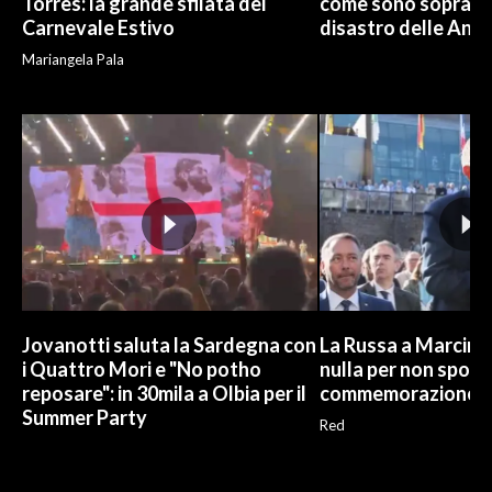
Torres: la grande sfilata del
come sono sopravvi
Carnevale Estivo
disastro delle And
Mariangela Pala
Jovanotti saluta la Sardegna con
La Russa a Marcinel
i Quattro Mori e "No potho
nulla per non sporc
reposare": in 30mila a Olbia per il
commemorazione
Summer Party
Red