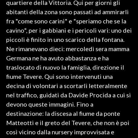
quartiere della Vittoria. Qui per giorni gli
abitanti della zona sono passati ad ammirarli
SPETTACOLI
fra "come sono carini" e "speriamo che se la
GOSSIP
cavino", per i gabbiani e i pericoli vari: uno dei
piccoli è finito in uno scarico della fontana.
SALUTE
Ne rimanevano dieci: mercoledì sera mamma
Germana ne ha avuto abbastanza e ha
SARDEGNA TURISMO
traslocato di nuovo la famiglia, direzione il
SARDI NEL MONDO
fiume Tevere. Qui sono intervenuti una
NOTIZIE
decina di volontari a scortarli letteralmente
EVENTI
nel traffico, guidati da Davide Procida a cui si
devono queste immagini. Fino a
#CARAUNIONE
destinazione: la discesa al fiume da ponte
3 MINUTI CON
Matteotti e il greto del Tevere, che non è poi
così vicino dalla nursery improvvisata e
INSULARITÀ