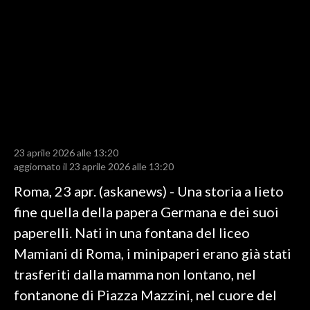
LAVORO
BANDI
SPORT IN SARDEGNA
SPORT
RISULTATI E CLASSIFICHE
CALCIO
23 aprile 2026 alle 13:20
aggiornato il 23 aprile 2026 alle 13:20
CALCIO REGIONALE
Roma, 23 apr. (askanews) - Una storia a lieto
BASKET
fine quella della papera Germana e dei suoi
VOLLEY
paperelli. Nati in una fontana del liceo
MOTORI
Mamiani di Roma, i minipaperi erano già stati
TENNIS
trasferiti dalla mamma non lontano, nel
ALTRI SPORT
fontanone di Piazza Mazzini, nel cuore del
CULTURA