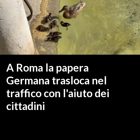
MEDIO CAMPIDANO
ORISTANO E PROVINCIA
SASSARI E PROVINCIA
GALLURA
NUORO E PROVINCIA
OGLIASTRA
AGENDA
A Roma la papera
CRONACA
Germana trasloca nel
ITALIA
traffico con l'aiuto dei
MONDO
cittadini
POLITICA
ECONOMIA
SERVIZI ALLE IMPRESE