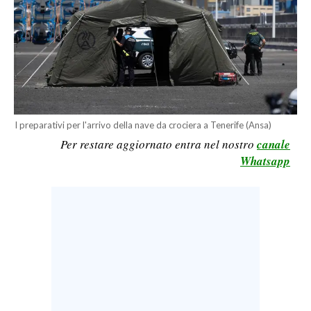
CALCIO
CALCIO REGIONALE
BASKET
VOLLEY
MOTORI
TENNIS
I preparativi per l'arrivo della nave da crociera a Tenerife (Ansa)
ALTRI SPORT
Per restare aggiornato entra nel nostro
canale
Whatsapp
CULTURA
SPETTACOLI
GOSSIP
SARDI NEL MONDO
NOTIZIE