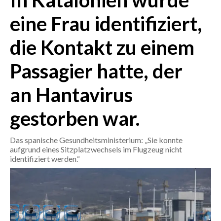
In Katalonien wurde
eine Frau identifiziert,
CRONACA
ITALIA
die Kontakt zu einem
MONDO
Passagier hatte, der
POLITICA
an Hantavirus
ECONOMIA
gestorben war.
SERVIZI ALLE IMPRESE
Das spanische Gesundheitsministerium: „Sie konnte
LAVORO
aufgrund eines Sitzplatzwechsels im Flugzeug nicht
BANDI
identifiziert werden.“
SPORT IN SARDEGNA
SPORT
RISULTATI E CLASSIFICHE