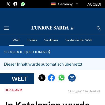
Germany
ACCEDI
CRONACA SARDEGNA
Welt
Italien
Sardinien
Sarden in der Welt
CAGLIARI
PROVINCIA DI CAGLIARI
SFOGLIA IL QUOTIDIANO
SULCIS IGLESIENTE
MEDIO CAMPIDANO
Dieser Inhalt wurde automatisch übersetzt
ORISTANO E PROVINCIA
SASSARI E PROVINCIA
WELT
GALLURA
DER ALARM
NUORO E PROVINCIA
09 maggio 2026 alle 07:49
OGLIASTRA
AGENDA