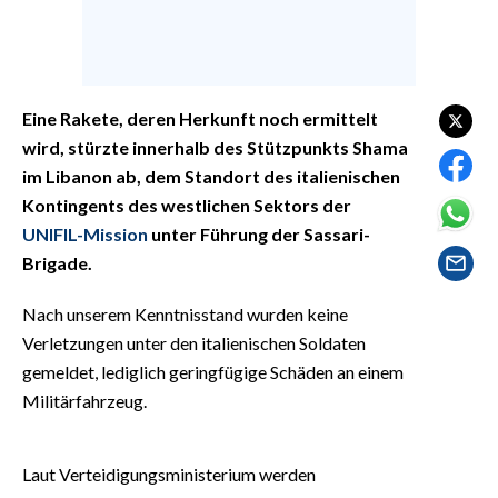
EVENTI
#CARAUNIONE
Eine Rakete, deren Herkunft noch ermittelt
INSULARITÀ
wird, stürzte innerhalb des Stützpunkts Shama
FOTO
im Libanon ab, dem Standort des italienischen
Kontingents des westlichen Sektors der
VIDEO
UNIFIL-Mission
unter Führung der Sassari-
Brigade.
INFO AZIENDE
Nach unserem Kenntnisstand wurden keine
ABBONATI
Verletzungen unter den italienischen Soldaten
ANNUNCI
gemeldet, lediglich geringfügige Schäden an einem
NECROLOGI
Militärfahrzeug.
PUBBLICITÀ
SPIAGGE
Laut Verteidigungsministerium werden
STORE