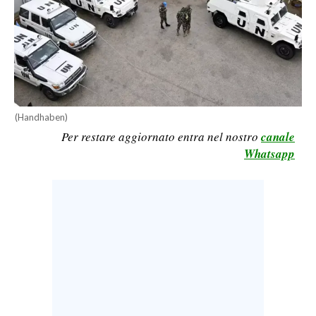
CALCIO
CALCIO REGIONALE
BASKET
VOLLEY
MOTORI
(Handhaben)
TENNIS
Per restare aggiornato entra nel nostro
canale
ALTRI SPORT
Whatsapp
CULTURA
SPETTACOLI
GOSSIP
SARDI NEL MONDO
NOTIZIE