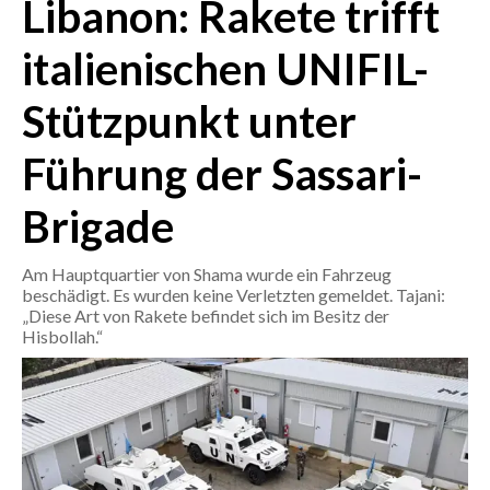
Libanon: Rakete trifft
CRONACA
italienischen UNIFIL-
ITALIA
Stützpunkt unter
MONDO
Führung der Sassari-
POLITICA
Brigade
ECONOMIA
Am Hauptquartier von Shama wurde ein Fahrzeug
SERVIZI ALLE IMPRESE
beschädigt. Es wurden keine Verletzten gemeldet. Tajani:
LAVORO
„Diese Art von Rakete befindet sich im Besitz der
Hisbollah.“
BANDI
SPORT IN SARDEGNA
SPORT
RISULTATI E CLASSIFICHE