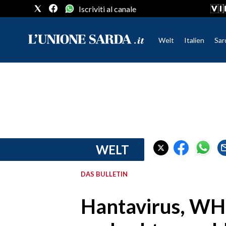
Iscriviti al canale
Welt
Italien
Sar
CRONACA SARDEGNA
CAGLIARI
PROVINCIA DI CAGLIARI
SULCIS IGLESIENTE
MEDIO CAMPIDANO
WELT
ORISTANO E PROVINCIA
SASSARI E PROVINCIA
DAS BULLETIN
GALLURA
NUORO E PROVINCIA
Hantavirus, WHO
OGLIASTRA
AGENDA