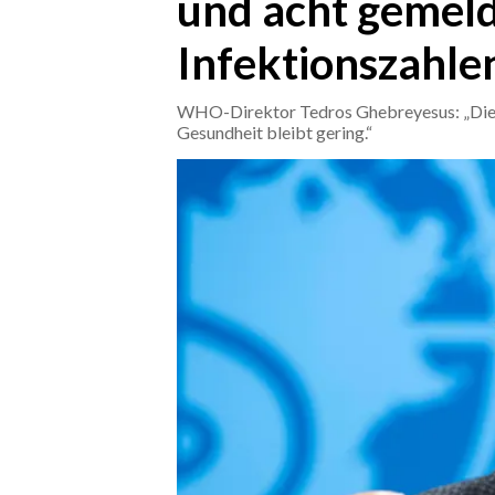
und acht gemelde
Infektionszahlen
CRONACA
ITALIA
WHO-Direktor Tedros Ghebreyesus: „Die Lag
MONDO
Gesundheit bleibt gering.“
POLITICA
ECONOMIA
SERVIZI ALLE IMPRESE
LAVORO
BANDI
SPORT IN SARDEGNA
SPORT
RISULTATI E CLASSIFICHE