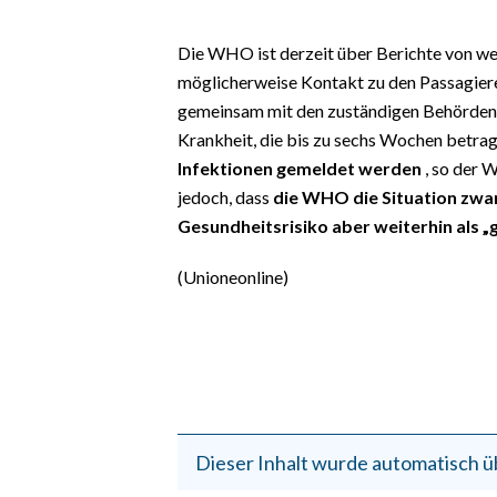
EVENTI
Die WHO ist derzeit über Berichte von we
#CARAUNIONE
möglicherweise Kontakt zu den Passagiere
gemeinsam mit den zuständigen Behörden. 
INSULARITÀ
Krankheit, die bis zu sechs Wochen betra
Infektionen gemeldet werden
, so der 
FOTO
jedoch, dass
die WHO die Situation zwar 
VIDEO
Gesundheitsrisiko aber weiterhin als „g
(Unioneonline)
INFO AZIENDE
ABBONATI
ANNUNCI
NECROLOGI
PUBBLICITÀ
SPIAGGE
Dieser Inhalt wurde automatisch ü
STORE