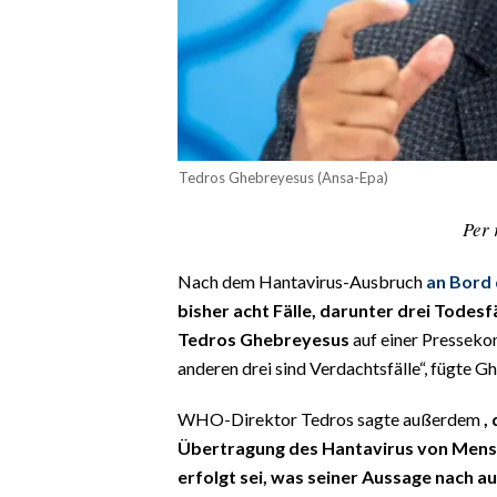
CALCIO
CALCIO REGIONALE
BASKET
VOLLEY
MOTORI
Tedros Ghebreyesus (Ansa-Epa)
TENNIS
Per 
ALTRI SPORT
CULTURA
Nach dem Hantavirus-Ausbruch
an Bord 
bisher acht Fälle, darunter drei Todesf
SPETTACOLI
Tedros Ghebreyesus
auf einer Pressekon
anderen drei sind Verdachtsfälle“, fügte G
GOSSIP
WHO-Direktor Tedros sagte außerdem
,
SARDI NEL MONDO
Übertragung des Hantavirus von Mensc
NOTIZIE
erfolgt sei, was seiner Aussage nach auc