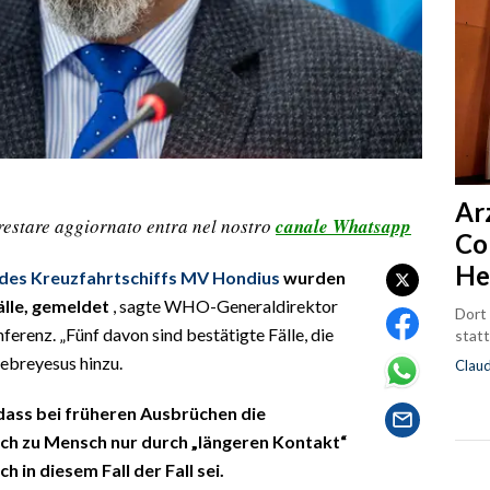
Ar
restare aggiornato entra nel nostro
canale Whatsapp
Co
He
des Kreuzfahrtschiffs MV Hondius
wurden
älle, gemeldet
, sagte WHO-Generaldirektor
Dort
ferenz. „Fünf davon sind bestätigte Fälle, die
statt
hebreyesus hinzu.
Clau
 dass bei früheren Ausbrüchen die
h zu Mensch nur durch „längeren Kontakt“
h in diesem Fall der Fall sei.