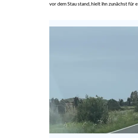
EVENTI
vor dem Stau stand, hielt ihn zunächst für e
#CARAUNIONE
INSULARITÀ
FOTO
VIDEO
INFO AZIENDE
ABBONATI
ANNUNCI
NECROLOGI
PUBBLICITÀ
SPIAGGE
STORE