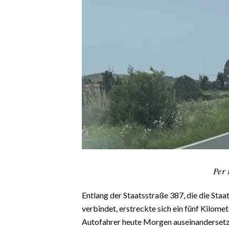
CALCIO
CALCIO REGIONALE
BASKET
VOLLEY
MOTORI
TENNIS
ALTRI SPORT
CULTURA
SPETTACOLI
Per 
GOSSIP
Entlang der Staatsstraße 387, die die Sta
SARDI NEL MONDO
verbindet, erstreckte sich ein fünf Kilome
NOTIZIE
Autofahrer heute Morgen auseinandersetz