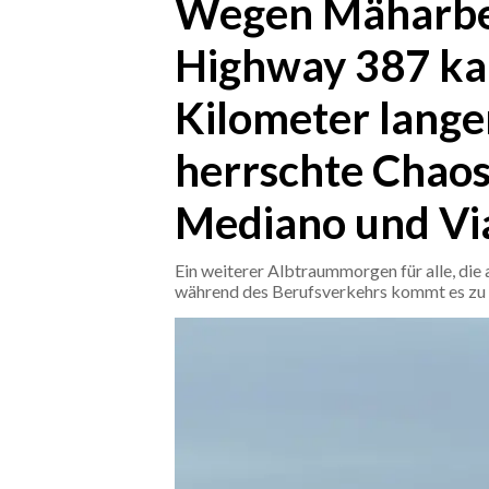
Wegen Mäharbe
Highway 387 ka
CRONACA
ITALIA
Kilometer langen
MONDO
herrschte Chaos
POLITICA
Mediano und Via
ECONOMIA
Ein weiterer Albtraummorgen für alle, die 
SERVIZI ALLE IMPRESE
während des Berufsverkehrs kommt es zu
LAVORO
BANDI
SPORT IN SARDEGNA
SPORT
RISULTATI E CLASSIFICHE