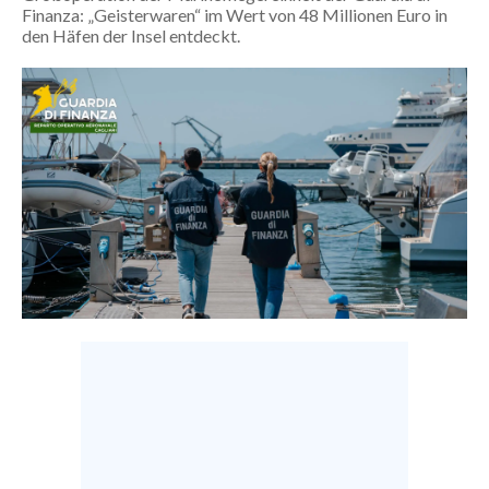
Finanza: „Geisterwaren“ im Wert von 48 Millionen Euro in
CALCIO
den Häfen der Insel entdeckt.
CALCIO REGIONALE
BASKET
VOLLEY
MOTORI
TENNIS
ALTRI SPORT
CULTURA
SPETTACOLI
GOSSIP
SARDI NEL MONDO
NOTIZIE