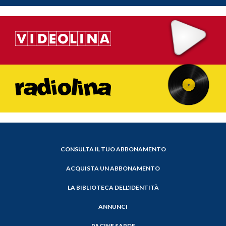
CONSULTA IL TUO ABBONAMENTO
ACQUISTA UN ABBONAMENTO
LA BIBLIOTECA DELL'IDENTITÀ
ANNUNCI
PAGINE SARDE