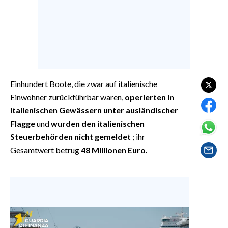
EVENTI
#CARAUNIONE
INSULARITÀ
FOTO
Einhundert Boote, die zwar auf italienische
Einwohner zurückführbar waren,
operierten in
VIDEO
italienischen Gewässern unter ausländischer
Flagge
und
wurden den italienischen
INFO AZIENDE
Steuerbehörden nicht gemeldet
; ihr
ABBONATI
Gesamtwert betrug
48 Millionen Euro.
ANNUNCI
NECROLOGI
PUBBLICITÀ
SPIAGGE
STORE