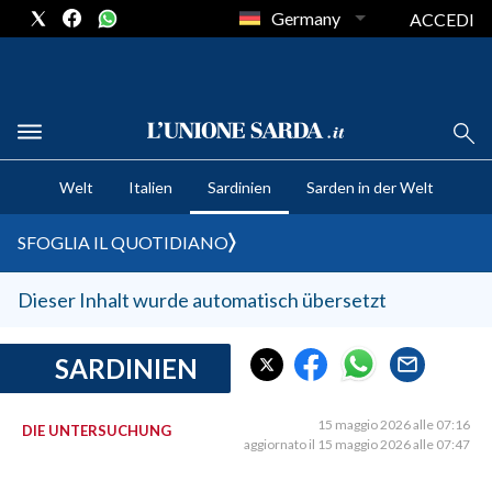
Germany
ACCEDI
CRONACA SARDEGNA
Welt
Italien
Sardinien
Sarden in der Welt
CAGLIARI
PROVINCIA DI CAGLIARI
SFOGLIA IL QUOTIDIANO
SULCIS IGLESIENTE
MEDIO CAMPIDANO
Dieser Inhalt wurde automatisch übersetzt
ORISTANO E PROVINCIA
SASSARI E PROVINCIA
SARDINIEN
GALLURA
NUORO E PROVINCIA
15 maggio 2026 alle 07:16
DIE UNTERSUCHUNG
aggiornato il 15 maggio 2026 alle 07:47
OGLIASTRA
AGENDA