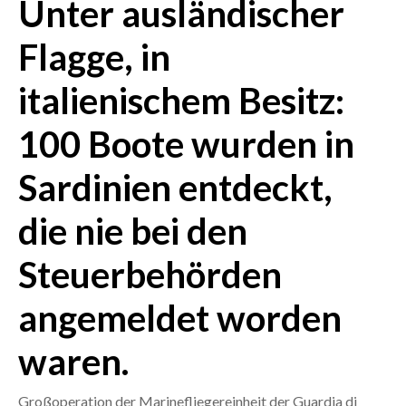
Unter ausländischer
CRONACA
Flagge, in
ITALIA
italienischem Besitz:
MONDO
100 Boote wurden in
POLITICA
Sardinien entdeckt,
ECONOMIA
die nie bei den
SERVIZI ALLE IMPRESE
LAVORO
Steuerbehörden
BANDI
angemeldet worden
SPORT IN SARDEGNA
waren.
SPORT
RISULTATI E CLASSIFICHE
Großoperation der Marinefliegereinheit der Guardia di