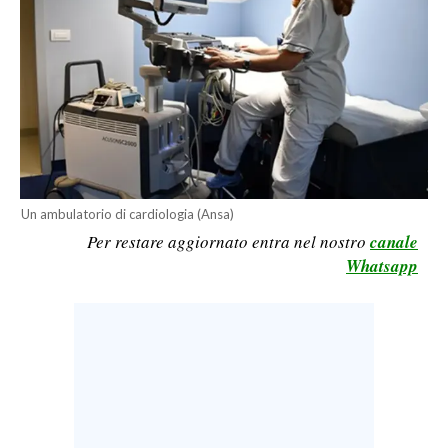
CALCIO
CALCIO REGIONALE
BASKET
VOLLEY
MOTORI
TENNIS
ALTRI SPORT
Un ambulatorio di cardiologia (Ansa)
Per restare aggiornato entra nel nostro
canale
CULTURA
Whatsapp
SPETTACOLI
GOSSIP
SARDI NEL MONDO
NOTIZIE