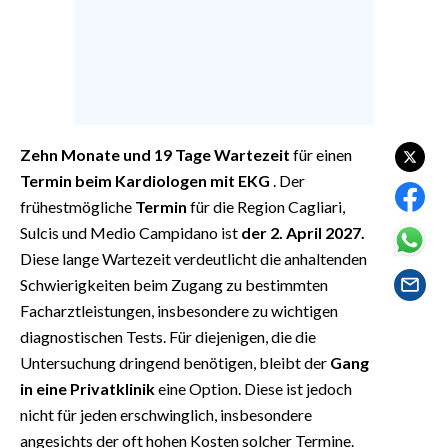
EVENTI
#CARAUNIONE
INSULARITÀ
Zehn Monate und 19 Tage Wartezeit
für einen
FOTO
Termin beim Kardiologen mit EKG
. Der
VIDEO
frühestmögliche
Termin
für die Region Cagliari,
Sulcis und Medio Campidano ist
der 2. April 2027.
INFO AZIENDE
Diese lange Wartezeit verdeutlicht die anhaltenden
ABBONATI
Schwierigkeiten beim Zugang zu bestimmten
Facharztleistungen, insbesondere zu wichtigen
ANNUNCI
diagnostischen Tests. Für diejenigen, die die
NECROLOGI
Untersuchung dringend benötigen, bleibt der
Gang
PUBBLICITÀ
in eine Privatklinik
eine Option. Diese ist jedoch
SPIAGGE
nicht für jeden erschwinglich, insbesondere
STORE
angesichts der oft hohen Kosten solcher Termine.