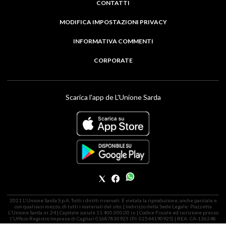
CONTATTI
MODIFICA IMPOSTAZIONI PRIVACY
INFORMATIVA COMMENTI
CORPORATE
Scarica l'app de L'Unione Sarda
2021 L'Unione Sarda S.p.A. Tutti i diritti riservati. É vietata la riproduzione, anche parziale e
con qualsiasi mezzo, di tutti i materiali del sito. | Indirizzo della Sede Legale: Piazzetta
L'Unione Sarda nr. 24 | Capitale sociale 11.400.000,00 i.v. | Codice Fiscale ed iscrizione presso
l'Ufficio Registro Imprese di Cagliari 01687830925 (P.I. 02544190925) | REA: CA-136248