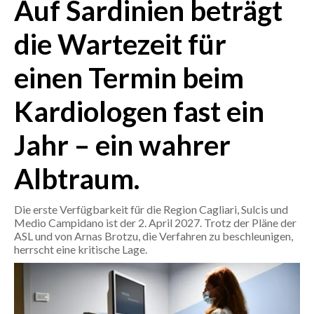
Auf Sardinien beträgt
CRONACA
die Wartezeit für
ITALIA
einen Termin beim
MONDO
Kardiologen fast ein
POLITICA
Jahr – ein wahrer
ECONOMIA
Albtraum.
SERVIZI ALLE IMPRESE
LAVORO
Die erste Verfügbarkeit für die Region Cagliari, Sulcis und
BANDI
Medio Campidano ist der 2. April 2027. Trotz der Pläne der
ASL und von Arnas Brotzu, die Verfahren zu beschleunigen,
herrscht eine kritische Lage.
SPORT IN SARDEGNA
SPORT
RISULTATI E CLASSIFICHE