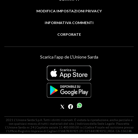
MODIFICA IMPOSTAZIONI PRIVACY
INFORMATIVA COMMENTI
CORPORATE
Scarica l'app de L'Unione Sarda
2021 L'Unione Sarda S.p.A. Tutti i diritti riservati. É vietata la riproduzione, anche parziale e
con qualsiasi mezzo, di tutti i materiali del sito. | Indirizzo della Sede Legale: Piazzetta
L'Unione Sarda nr. 24 | Capitale sociale 11.400.000,00 i.v. | Codice Fiscale ed iscrizione presso
l'Ufficio Registro Imprese di Cagliari 01687830925 (P.I. 02544190925) | REA: CA-136248