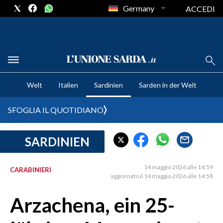
Germany
ACCEDI
CRONACA SARDEGNA
Welt
Italien
Sardinien
Sarden in der Welt
CAGLIARI
PROVINCIA DI CAGLIARI
SFOGLIA IL QUOTIDIANO
SULCIS IGLESIENTE
MEDIO CAMPIDANO
SARDINIEN
ORISTANO E PROVINCIA
SASSARI E PROVINCIA
14 maggio 2026 alle 14:59
CARABINIERI
aggiornato il 14 maggio 2026 alle 14:58
GALLURA
NUORO E PROVINCIA
Arzachena, ein 25-
OGLIASTRA
AGENDA