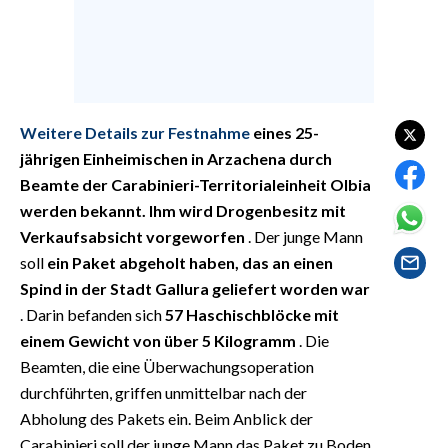
EVENTI
#CARAUNIONE
INSULARITÀ
Weitere Details zur Festnahme
eines 25-
FOTO
jährigen Einheimischen in Arzachena durch
Beamte der Carabinieri-Territorialeinheit Olbia
VIDEO
werden bekannt. Ihm wird Drogenbesitz mit
Verkaufsabsicht vorgeworfen
. Der junge Mann
INFO AZIENDE
soll
ein Paket abgeholt haben, das an einen
ABBONATI
Spind in der Stadt Gallura geliefert worden war
. Darin befanden sich
57 Haschischblöcke mit
ANNUNCI
einem Gewicht von über 5 Kilogramm
. Die
NECROLOGI
Beamten, die eine Überwachungsoperation
PUBBLICITÀ
durchführten, griffen unmittelbar nach der
SPIAGGE
Abholung des Pakets ein. Beim Anblick der
STORE
Carabinieri soll der junge Mann das Paket zu Boden