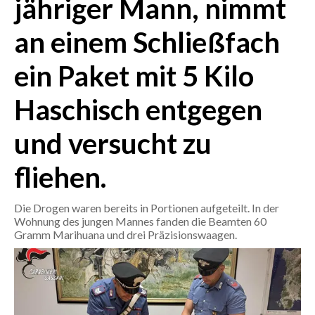
jähriger Mann, nimmt
an einem Schließfach
CRONACA
ITALIA
ein Paket mit 5 Kilo
MONDO
Haschisch entgegen
POLITICA
und versucht zu
ECONOMIA
fliehen.
SERVIZI ALLE IMPRESE
LAVORO
Die Drogen waren bereits in Portionen aufgeteilt. In der
BANDI
Wohnung des jungen Mannes fanden die Beamten 60
Gramm Marihuana und drei Präzisionswaagen.
SPORT IN SARDEGNA
SPORT
RISULTATI E CLASSIFICHE