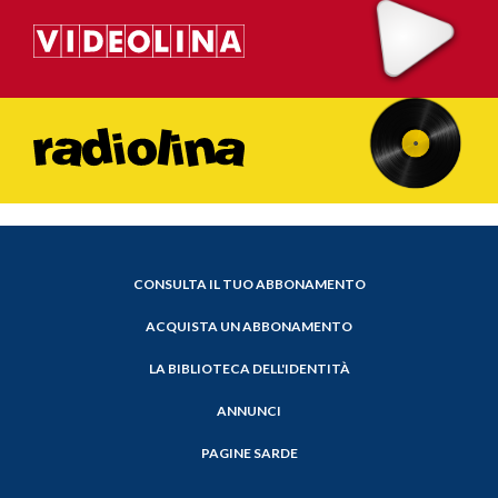
CONSULTA IL TUO ABBONAMENTO
ACQUISTA UN ABBONAMENTO
LA BIBLIOTECA DELL'IDENTITÀ
ANNUNCI
PAGINE SARDE