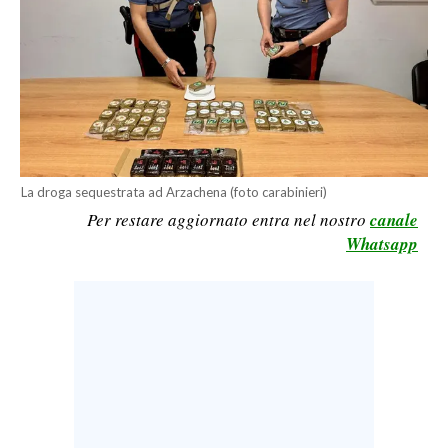
CALCIO
CALCIO REGIONALE
BASKET
VOLLEY
MOTORI
TENNIS
La droga sequestrata ad Arzachena (foto carabinieri)
ALTRI SPORT
Per restare aggiornato entra nel nostro
canale
Whatsapp
CULTURA
SPETTACOLI
GOSSIP
SARDI NEL MONDO
NOTIZIE