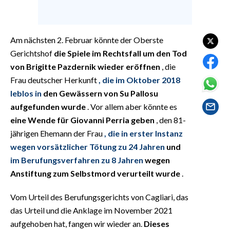
EVENTI
#CARAUNIONE
Am nächsten 2. Februar könnte der Oberste
Gerichtshof
die Spiele im Rechtsfall um den Tod
INSULARITÀ
von Brigitte Pazdernik wieder eröffnen
, die
FOTO
Frau deutscher Herkunft
, die im Oktober 2018
leblos in
den Gewässern von Su Pallosu
VIDEO
aufgefunden wurde
. Vor allem aber könnte es
eine Wende für Giovanni Perria geben
, den 81-
INFO AZIENDE
jährigen Ehemann der Frau
, die in erster Instanz
ABBONATI
wegen vorsätzlicher Tötung zu 24 Jahren
und
im Berufungsverfahren zu 8 Jahren
wegen
ANNUNCI
Anstiftung zum Selbstmord verurteilt wurde
.
NECROLOGI
PUBBLICITÀ
Vom Urteil des Berufungsgerichts von Cagliari, das
SPIAGGE
das Urteil und die Anklage im November 2021
STORE
aufgehoben hat, fangen wir wieder an.
Dieses