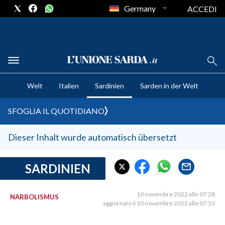
Germany
ACCEDI
CRONACA SARDEGNA
Welt
Italien
Sardinien
Sarden in der Welt
CAGLIARI
PROVINCIA DI CAGLIARI
SFOGLIA IL QUOTIDIANO
SULCIS IGLESIENTE
MEDIO CAMPIDANO
Dieser Inhalt wurde automatisch übersetzt
ORISTANO E PROVINCIA
SASSARI E PROVINCIA
SARDINIEN
GALLURA
NUORO E PROVINCIA
10 novembre 2022 alle 07:28
NARBOLISMUS
aggiornato il 10 novembre 2022 alle 07:53
OGLIASTRA
AGENDA