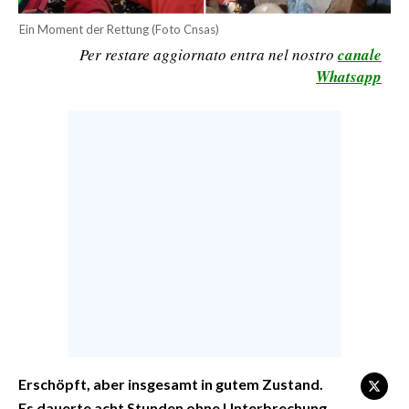
CALCIO
Ein Moment der Rettung (Foto Cnsas)
CALCIO REGIONALE
Per restare aggiornato entra nel nostro
canale
Whatsapp
BASKET
VOLLEY
MOTORI
TENNIS
ALTRI SPORT
CULTURA
SPETTACOLI
GOSSIP
SARDI NEL MONDO
Erschöpft, aber insgesamt in gutem Zustand.
NOTIZIE
Es dauerte acht Stunden ohne Unterbrechung,