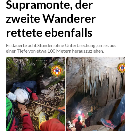
Supramonte, der
CRONACA
zweite Wanderer
ITALIA
rettete ebenfalls
MONDO
Es dauerte acht Stunden ohne Unterbrechung, um es aus
POLITICA
einer Tiefe von etwa 100 Metern herauszuziehen.
ECONOMIA
SERVIZI ALLE IMPRESE
LAVORO
BANDI
SPORT IN SARDEGNA
SPORT
RISULTATI E CLASSIFICHE