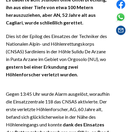
EVENTI
ihn aus einer Tiefe von etwa 100 Metern
herauszuziehen, aber AN, 52 Jahre alt aus
#CARAUNIONE
Cagliari, wurde schließlich gerettet.
INSULARITÀ
Dies ist der Epilog des Einsatzes der Techniker des
Nationalen Alpin- und Höhlenrettungskorps
FOTO
(CNSAS) Sardiniens in der Höhle Sulidu De Arzane
in Punta Arzane im Gebiet von Orgosolo (NU), wo
VIDEO
gestern bei einer Erkundung zwei
INFO AZIENDE
Höhlenforscher verletzt wurden.
ABBONATI
ANNUNCI
Gegen 13:45 Uhr wurde Alarm ausgelöst, woraufhin
die Einsatzzentrale 118 das CNSAS aktivierte. Der
NECROLOGI
erste verletzte Höhlenforscher, AG, 60 Jahre alt,
PUBBLICITÀ
befand sich glücklicherweise in der Nähe des
SPIAGGE
Höhleneingangs und konnte
dank des Einsatzes
STORE