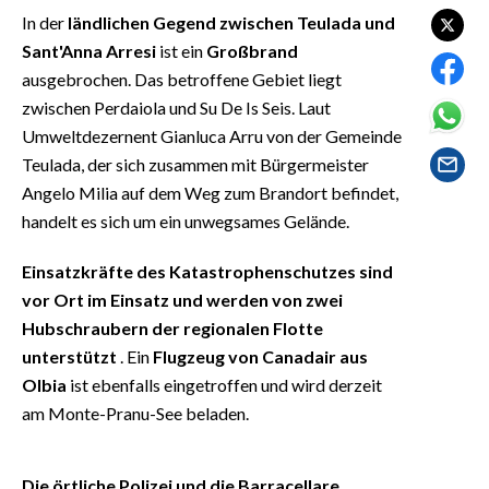
EVENTI
In der
ländlichen Gegend zwischen Teulada und
Sant'Anna Arresi
ist ein
Großbrand
#CARAUNIONE
ausgebrochen. Das betroffene Gebiet liegt
zwischen Perdaiola und Su De Is Seis. Laut
INSULARITÀ
Umweltdezernent Gianluca Arru von der Gemeinde
Teulada, der sich zusammen mit Bürgermeister
FOTO
Angelo Milia auf dem Weg zum Brandort befindet,
handelt es sich um ein unwegsames Gelände.
VIDEO
Einsatzkräfte des Katastrophenschutzes sind
INFO AZIENDE
vor Ort im Einsatz und werden von zwei
ABBONATI
Hubschraubern der regionalen Flotte
ANNUNCI
unterstützt
. Ein
Flugzeug von Canadair aus
NECROLOGI
Olbia
ist ebenfalls eingetroffen und wird derzeit
PUBBLICITÀ
am Monte-Pranu-See beladen.
SPIAGGE
STORE
Die örtliche Polizei und die Barracellare