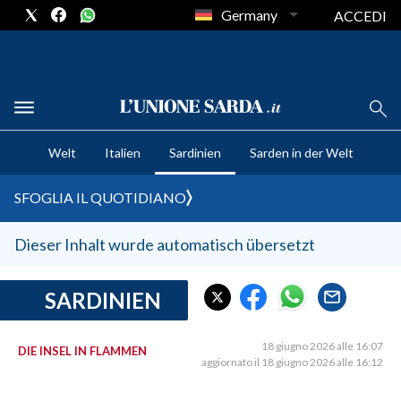
Germany
ACCEDI
CRONACA SARDEGNA
Welt
Italien
Sardinien
Sarden in der Welt
CAGLIARI
PROVINCIA DI CAGLIARI
SFOGLIA IL QUOTIDIANO
SULCIS IGLESIENTE
MEDIO CAMPIDANO
Dieser Inhalt wurde automatisch übersetzt
ORISTANO E PROVINCIA
SASSARI E PROVINCIA
SARDINIEN
GALLURA
NUORO E PROVINCIA
18 giugno 2026 alle 16:07
DIE INSEL IN FLAMMEN
aggiornato il 18 giugno 2026 alle 16:12
OGLIASTRA
AGENDA