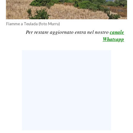
CALCIO
CALCIO REGIONALE
Fiamme a Teulada (foto Murru)
BASKET
Per restare aggiornato entra nel nostro
canale
VOLLEY
Whatsapp
MOTORI
TENNIS
ALTRI SPORT
CULTURA
SPETTACOLI
GOSSIP
SARDI NEL MONDO
NOTIZIE