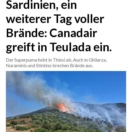
Sardinien, ein
CRONACA
weiterer Tag voller
ITALIA
Brände: Canadair
MONDO
greift in Teulada ein.
POLITICA
Der Superpuma hebt in Thiesi ab. Auch in Ghilarza,
ECONOMIA
Nuraminis und Stintino brechen Brände aus.
SERVIZI ALLE IMPRESE
LAVORO
BANDI
SPORT IN SARDEGNA
SPORT
RISULTATI E CLASSIFICHE