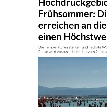
Hochdruckgebiet
Frühsommer: Di
CRONACA
ITALIA
erreichen an d
MONDO
einen Höchstwer
POLITICA
Die Temperaturen steigen, und nächste Wo
ECONOMIA
Phase wird voraussichtlich bis zum 2. Juni
SERVIZI ALLE IMPRESE
LAVORO
BANDI
SPORT IN SARDEGNA
SPORT
RISULTATI E CLASSIFICHE