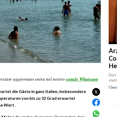
Ar
Co
He
Dort
restare aggiornato entra nel nostro
canale Whatsapp
statt
Clau
tet die Gäste in ganz Italien, insbesondere
eraturen von bis zu 32 Grad erwartet
ne Wert
.
iLMeteo.it
werden ab morgen, Donnerstag, dem