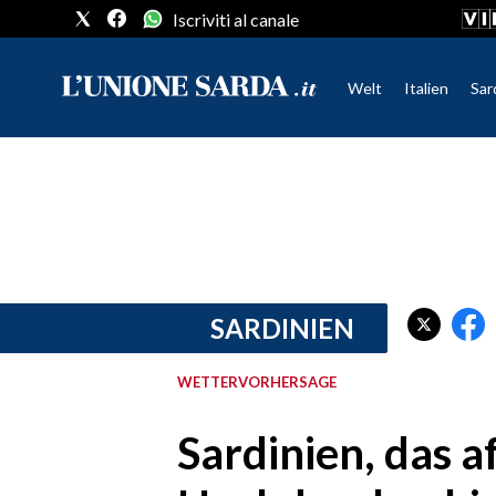
Iscriviti al canale
Welt
Italien
Sar
CRONACA SARDEGNA
CAGLIARI
PROVINCIA DI CAGLIARI
SULCIS IGLESIENTE
MEDIO CAMPIDANO
SARDINIEN
ORISTANO E PROVINCIA
SASSARI E PROVINCIA
WETTERVORHERSAGE
GALLURA
NUORO E PROVINCIA
Sardinien, das a
OGLIASTRA
AGENDA