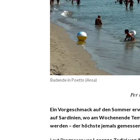
CALCIO
CALCIO REGIONALE
BASKET
VOLLEY
MOTORI
TENNIS
ALTRI SPORT
CULTURA
Badende in Poetto (Ansa)
Per 
SPETTACOLI
GOSSIP
Ein Vorgeschmack auf den Sommer erwar
auf Sardinien, wo am Wochenende Temp
SARDI NEL MONDO
werden – der höchste jemals gemesse
NOTIZIE
Laut Prognosen von
Lorenzo Tedici von 