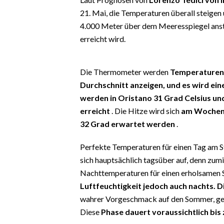
EVENTI
21. Mai, die Temperaturen überall steigen
4.000 Meter über dem Meeresspiegel anste
#CARAUNIONE
erreicht wird.
INSULARITÀ
Die Thermometer werden
Temperaturen 
FOTO
Durchschnitt anzeigen, und es wird ein
werden in Oristano 31 Grad Celsius und
VIDEO
erreicht
. Die Hitze wird sich
am Wochene
32 Grad erwartet werden
.
INFO AZIENDE
ABBONATI
Perfekte Temperaturen für einen Tag am St
ANNUNCI
sich hauptsächlich tagsüber auf, denn zum
NECROLOGI
Nachttemperaturen für einen erholsamen S
Luftfeuchtigkeit jedoch auch nachts. 
PUBBLICITÀ
wahrer Vorgeschmack auf den Sommer, ge
SPIAGGE
Diese
Phase dauert voraussichtlich bis 
STORE