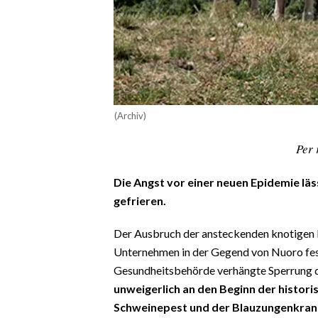
CALCIO
CALCIO REGIONALE
BASKET
VOLLEY
MOTORI
(Archiv)
TENNIS
ALTRI SPORT
Per 
CULTURA
Die Angst vor einer neuen Epidemie läs
gefrieren.
SPETTACOLI
Der Ausbruch der ansteckenden knotigen 
GOSSIP
Unternehmen in der Gegend von Nuoro festg
Gesundheitsbehörde verhängte Sperrung 
SARDI NEL MONDO
unweigerlich an den Beginn der histori
NOTIZIE
Schweinepest und der Blauzungenkrankh