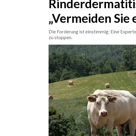
Rinderdermatiti
„Vermeiden Sie 
CRONACA
ITALIA
Die Forderung ist einstimmig: Eine Expert
MONDO
zu stoppen.
POLITICA
ECONOMIA
SERVIZI ALLE IMPRESE
LAVORO
BANDI
SPORT IN SARDEGNA
SPORT
RISULTATI E CLASSIFICHE