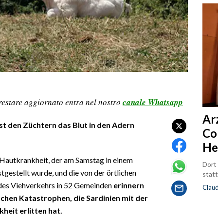
restare aggiornato entra nel nostro
canale Whatsapp
Ar
st den Züchtern das Blut in den Adern
Co
He
Hautkrankheit, der am Samstag in einem
Dort
estellt wurde, und die von der örtlichen
statt
des Viehverkehrs in 52 Gemeinden
erinnern
Clau
schen Katastrophen, die Sardinien mit der
eit erlitten hat.