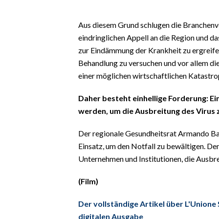
EVENTI
Aus diesem Grund schlugen die Branchenve
#CARAUNIONE
eindringlichen Appell an die Region und d
zur Eindämmung der Krankheit zu ergreifen, 
INSULARITÀ
Behandlung zu versuchen und vor allem die
einer möglichen wirtschaftlichen Katastro
FOTO
Daher besteht einhellige Forderung: Ei
VIDEO
werden, um die Ausbreitung des Virus 
INFO AZIENDE
Der regionale Gesundheitsrat Armando Bart
ABBONATI
Einsatz, um den Notfall zu bewältigen. De
ANNUNCI
Unternehmen und Institutionen, die Ausbre
NECROLOGI
(Film)
PUBBLICITÀ
SPIAGGE
Der vollständige Artikel über L'Unione 
STORE
digitalen Ausgabe