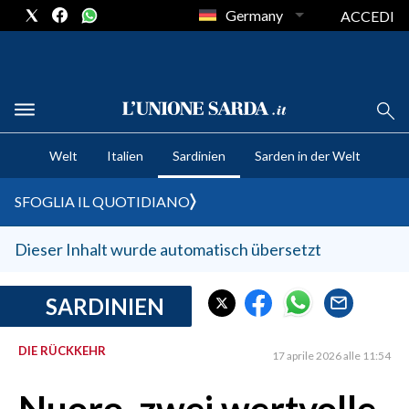
Germany
ACCEDI
CRONACA SARDEGNA
Welt
Italien
Sardinien
Sarden in der Welt
CAGLIARI
PROVINCIA DI CAGLIARI
SFOGLIA IL QUOTIDIANO
SULCIS IGLESIENTE
MEDIO CAMPIDANO
Dieser Inhalt wurde automatisch übersetzt
ORISTANO E PROVINCIA
SASSARI E PROVINCIA
SARDINIEN
GALLURA
DIE RÜCKKEHR
NUORO E PROVINCIA
17 aprile 2026 alle 11:54
OGLIASTRA
AGENDA