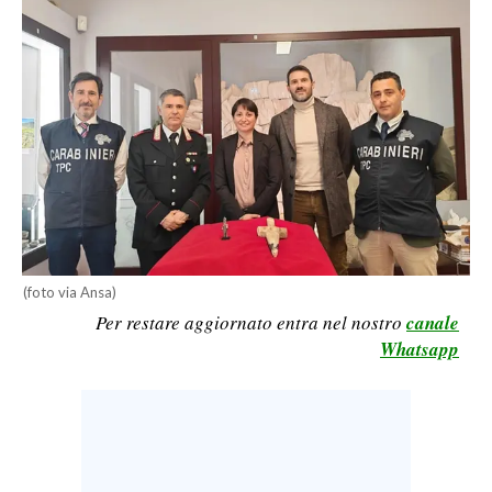
CALCIO
CALCIO REGIONALE
BASKET
VOLLEY
MOTORI
TENNIS
ALTRI SPORT
CULTURA
(foto via Ansa)
Per restare aggiornato entra nel nostro
canale
SPETTACOLI
Whatsapp
GOSSIP
SARDI NEL MONDO
NOTIZIE