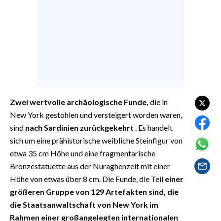
EVENTI
#CARAUNIONE
INSULARITÀ
FOTO
VIDEO
Zwei wertvolle archäologische Funde,
die in
New York gestohlen und versteigert worden waren,
INFO AZIENDE
sind
nach Sardinien zurückgekehrt
. Es handelt
ABBONATI
sich um eine prähistorische weibliche Steinfigur von
etwa 35 cm Höhe und eine fragmentarische
ANNUNCI
Bronzestatuette aus der Nuraghenzeit mit einer
NECROLOGI
Höhe von etwas über 8 cm. Die Funde, die Teil
einer
PUBBLICITÀ
größeren Gruppe von 129 Artefakten sind, die
SPIAGGE
die Staatsanwaltschaft von New York im
STORE
Rahmen einer großangelegten internationalen