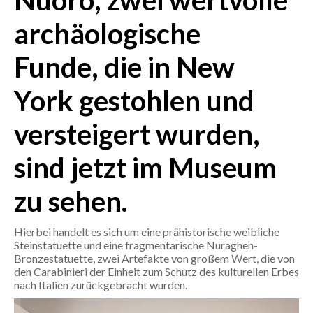
Nuoro, zwei wertvolle
archäologische
CRONACA
ITALIA
Funde, die in New
MONDO
York gestohlen und
POLITICA
versteigert wurden,
ECONOMIA
sind jetzt im Museum
SERVIZI ALLE IMPRESE
zu sehen.
LAVORO
BANDI
Hierbei handelt es sich um eine prähistorische weibliche
Steinstatuette und eine fragmentarische Nuraghen-
SPORT IN SARDEGNA
Bronzestatuette, zwei Artefakte von großem Wert, die von
den Carabinieri der Einheit zum Schutz des kulturellen Erbes
nach Italien zurückgebracht wurden.
SPORT
RISULTATI E CLASSIFICHE