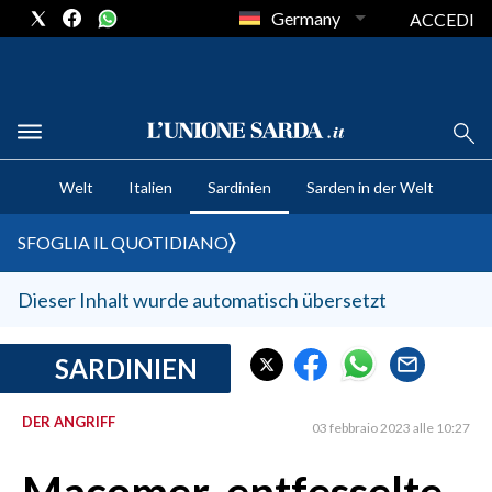
Germany
ACCEDI
CRONACA SARDEGNA
Welt
Italien
Sardinien
Sarden in der Welt
CAGLIARI
PROVINCIA DI CAGLIARI
SFOGLIA IL QUOTIDIANO
SULCIS IGLESIENTE
MEDIO CAMPIDANO
Dieser Inhalt wurde automatisch übersetzt
ORISTANO E PROVINCIA
SASSARI E PROVINCIA
SARDINIEN
GALLURA
DER ANGRIFF
NUORO E PROVINCIA
03 febbraio 2023 alle 10:27
OGLIASTRA
AGENDA