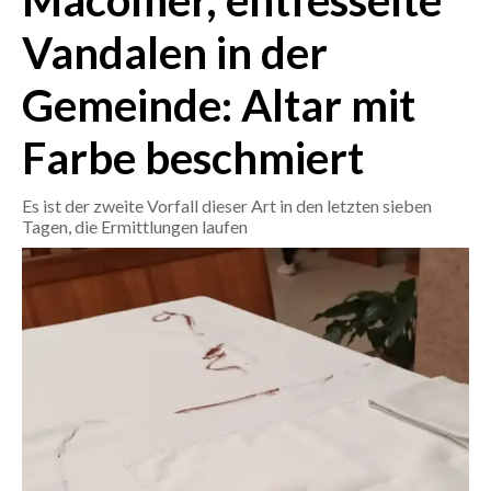
Macomer, entfesselte
Vandalen in der
CRONACA
ITALIA
Gemeinde: Altar mit
MONDO
Farbe beschmiert
POLITICA
Es ist der zweite Vorfall dieser Art in den letzten sieben
ECONOMIA
Tagen, die Ermittlungen laufen
SERVIZI ALLE IMPRESE
LAVORO
BANDI
SPORT IN SARDEGNA
SPORT
RISULTATI E CLASSIFICHE