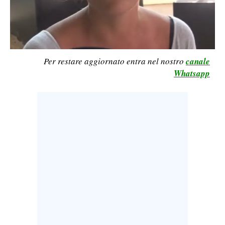
CALCIO
CALCIO REGIONALE
BASKET
VOLLEY
Per restare aggiornato entra nel nostro
canale
Whatsapp
MOTORI
TENNIS
ALTRI SPORT
CULTURA
SPETTACOLI
GOSSIP
SARDI NEL MONDO
NOTIZIE