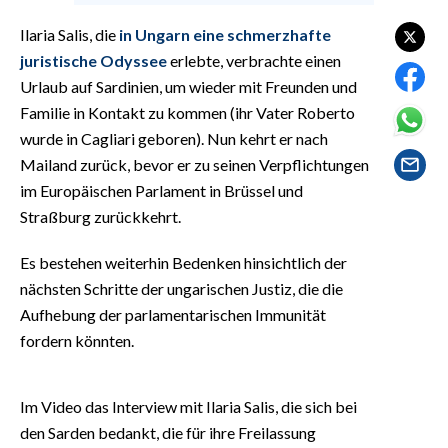
EVENTI
Ilaria Salis, die
in Ungarn eine schmerzhafte
#CARAUNIONE
juristische Odyssee
erlebte, verbrachte einen
Urlaub auf Sardinien, um wieder mit Freunden und
INSULARITÀ
Familie in Kontakt zu kommen (ihr Vater Roberto
wurde in Cagliari geboren). Nun kehrt er nach
FOTO
Mailand zurück, bevor er zu seinen Verpflichtungen
im Europäischen Parlament in Brüssel und
VIDEO
Straßburg zurückkehrt.
INFO AZIENDE
Es bestehen weiterhin Bedenken hinsichtlich der
ABBONATI
nächsten Schritte der ungarischen Justiz, die die
Aufhebung der parlamentarischen Immunität
ANNUNCI
fordern könnten.
NECROLOGI
PUBBLICITÀ
SPIAGGE
Im Video das Interview mit Ilaria Salis, die sich bei
den Sarden bedankt, die für ihre Freilassung
STORE