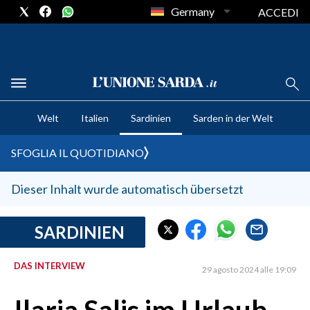
Germany
ACCEDI
CRONACA SARDEGNA
Welt
Italien
Sardinien
Sarden in der Welt
CAGLIARI
PROVINCIA DI CAGLIARI
SFOGLIA IL QUOTIDIANO
SULCIS IGLESIENTE
MEDIO CAMPIDANO
Dieser Inhalt wurde automatisch übersetzt
ORISTANO E PROVINCIA
SASSARI E PROVINCIA
SARDINIEN
GALLURA
DAS INTERVIEW
NUORO E PROVINCIA
29 agosto 2024 alle 19:09
OGLIASTRA
AGENDA