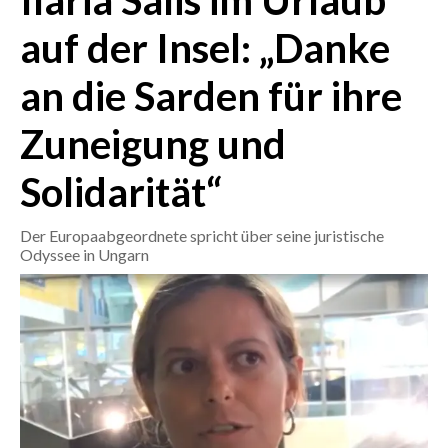
Ilaria Salis im Urlaub
auf der Insel: „Danke
CRONACA
ITALIA
an die Sarden für ihre
MONDO
Zuneigung und
POLITICA
Solidarität“
ECONOMIA
Der Europaabgeordnete spricht über seine juristische
SERVIZI ALLE IMPRESE
Odyssee in Ungarn
LAVORO
BANDI
SPORT IN SARDEGNA
SPORT
RISULTATI E CLASSIFICHE