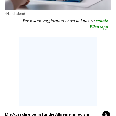
CALCIO
(Handhaben)
CALCIO REGIONALE
Per restare aggiornato entra nel nostro
canale
BASKET
Whatsapp
VOLLEY
MOTORI
TENNIS
ALTRI SPORT
CULTURA
SPETTACOLI
GOSSIP
SARDI NEL MONDO
NOTIZIE
Die Ausschreibung für die Allgemeinmedizin