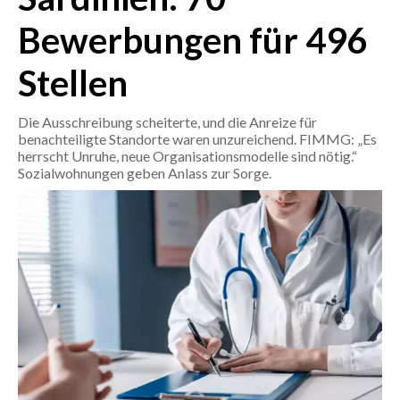
Bewerbungen für 496
CRONACA
ITALIA
Stellen
MONDO
Die Ausschreibung scheiterte, und die Anreize für
benachteiligte Standorte waren unzureichend. FIMMG: „Es
POLITICA
herrscht Unruhe, neue Organisationsmodelle sind nötig.“
Sozialwohnungen geben Anlass zur Sorge.
ECONOMIA
SERVIZI ALLE IMPRESE
LAVORO
BANDI
SPORT IN SARDEGNA
SPORT
RISULTATI E CLASSIFICHE