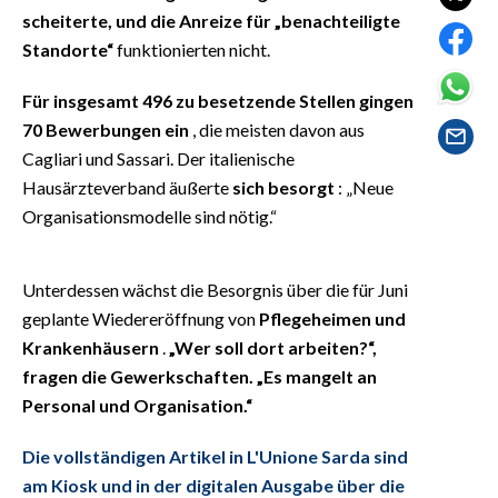
EVENTI
scheiterte, und die Anreize für „benachteiligte
Standorte“
funktionierten nicht.
#CARAUNIONE
Für insgesamt 496 zu besetzende Stellen gingen
INSULARITÀ
70 Bewerbungen ein
, die meisten davon aus
Cagliari und Sassari. Der italienische
FOTO
Hausärzteverband äußerte
sich besorgt
: „Neue
Organisationsmodelle sind nötig.“
VIDEO
INFO AZIENDE
Unterdessen wächst die Besorgnis über die für Juni
ABBONATI
geplante Wiedereröffnung von
Pflegeheimen und
Krankenhäusern
.
„Wer soll dort arbeiten?“,
ANNUNCI
fragen die Gewerkschaften. „Es mangelt an
NECROLOGI
Personal und Organisation.“
PUBBLICITÀ
SPIAGGE
Die vollständigen Artikel in L'Unione Sarda sind
STORE
am Kiosk und in der digitalen Ausgabe über die