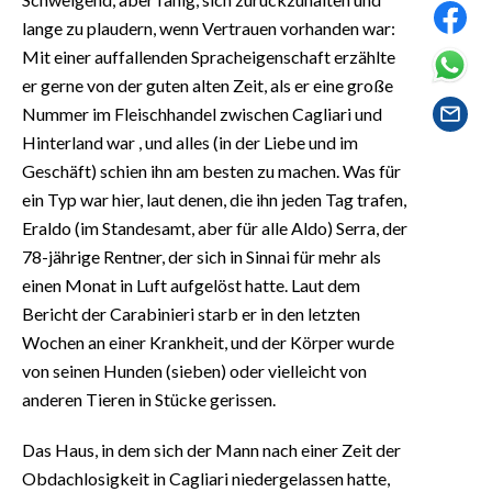
EVENTI
lange zu plaudern, wenn Vertrauen vorhanden war:
Mit einer auffallenden Spracheigenschaft erzählte
#CARAUNIONE
er gerne von der guten alten Zeit, als er eine große
Nummer im Fleischhandel zwischen Cagliari und
INSULARITÀ
Hinterland war , und alles (in der Liebe und im
FOTO
Geschäft) schien ihn am besten zu machen. Was für
ein Typ war hier, laut denen, die ihn jeden Tag trafen,
VIDEO
Eraldo (im Standesamt, aber für alle Aldo) Serra, der
78-jährige Rentner, der sich in Sinnai für mehr als
INFO AZIENDE
einen Monat in Luft aufgelöst hatte. Laut dem
ABBONATI
Bericht der Carabinieri starb er in den letzten
Wochen an einer Krankheit, und der Körper wurde
ANNUNCI
von seinen Hunden (sieben) oder vielleicht von
NECROLOGI
anderen Tieren in Stücke gerissen.
PUBBLICITÀ
SPIAGGE
Das Haus, in dem sich der Mann nach einer Zeit der
STORE
Obdachlosigkeit in Cagliari niedergelassen hatte,