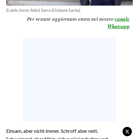
CALCIO
Eraldo (noto Aldo) Serra (L'Unione Sarda)
CALCIO REGIONALE
Per restare aggiornato entra nel nostro
canale
Whatsapp
BASKET
VOLLEY
MOTORI
TENNIS
ALTRI SPORT
CULTURA
SPETTACOLI
GOSSIP
SARDI NEL MONDO
Einsam, aber nicht immer. Schroff aber nett.
NOTIZIE
Schweigend, aber fähig, sich zurückzuhalten und