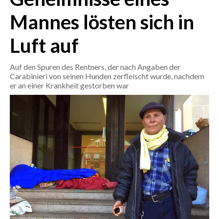
Mannes lösten sich in
CRONACA
ITALIA
Luft auf
MONDO
Auf den Spuren des Rentners, der nach Angaben der
Carabinieri von seinen Hunden zerfleischt wurde, nachdem
POLITICA
er an einer Krankheit gestorben war
ECONOMIA
SERVIZI ALLE IMPRESE
LAVORO
BANDI
SPORT IN SARDEGNA
SPORT
RISULTATI E CLASSIFICHE