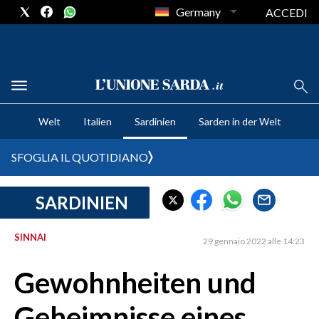
Germany
ACCEDI
CRONACA SARDEGNA
Welt
Italien
Sardinien
Sarden in der Welt
CAGLIARI
PROVINCIA DI CAGLIARI
SFOGLIA IL QUOTIDIANO
SULCIS IGLESIENTE
MEDIO CAMPIDANO
SARDINIEN
ORISTANO E PROVINCIA
SASSARI E PROVINCIA
SINNAI
29 gennaio 2022 alle 14:23
GALLURA
Gewohnheiten und
NUORO E PROVINCIA
OGLIASTRA
Geheimnisse eines
AGENDA