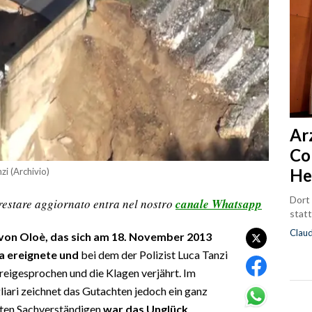
Ar
Co
He
zi (Archivio)
Dort
restare aggiornato entra nel nostro
canale Whatsapp
statt
Clau
von Oloè, das sich am 18. November 2013
a ereignete und
bei dem der Polizist Luca Tanzi
eigesprochen und die Klagen verjährt. Im
iari zeichnet das Gutachten jedoch ein ganz
llten Sachverständigen
war das Unglück