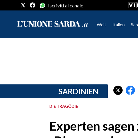
Iscriviti al canale
Welt
Italien
Sar
CRONACA SARDEGNA
CAGLIARI
PROVINCIA DI CAGLIARI
SULCIS IGLESIENTE
MEDIO CAMPIDANO
SARDINIEN
ORISTANO E PROVINCIA
SASSARI E PROVINCIA
DIE TRAGÖDIE
GALLURA
NUORO E PROVINCIA
Experten sagen 
OGLIASTRA
AGENDA