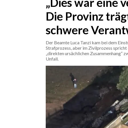
„Dies war eine 
Die Provinz träg
CRONACA
ITALIA
schwere Verant
MONDO
Der Beamte Luca Tanzi kam bei dem Einst
POLITICA
Strafprozess, aber im Zivilprozess spric
„direkten ursächlichen Zusammenhang“ z
ECONOMIA
Unfall.
SERVIZI ALLE IMPRESE
LAVORO
BANDI
SPORT IN SARDEGNA
SPORT
RISULTATI E CLASSIFICHE