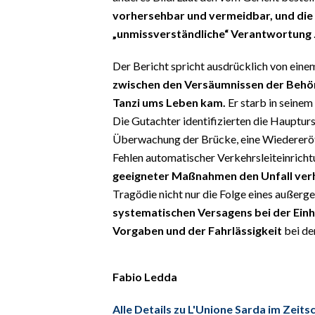
EVENTI
vorhersehbar und vermeidbar, und die P
„unmissverständliche“ Verantwortung
#CARAUNIONE
Der Bericht spricht ausdrücklich von ein
INSULARITÀ
zwischen den Versäumnissen der Behörd
Tanzi ums Leben kam.
Er starb in seinem
FOTO
Die Gutachter identifizierten die Hauptu
Überwachung der Brücke, eine Wiedereröf
VIDEO
Fehlen automatischer Verkehrsleiteinrichtu
geeigneter Maßnahmen den Unfall verh
INFO AZIENDE
Tragödie nicht nur die Folge eines außerg
ABBONATI
systematischen Versagens bei der Einh
ANNUNCI
Vorgaben und der Fahrlässigkeit
bei der
NECROLOGI
PUBBLICITÀ
Fabio Ledda
SPIAGGE
STORE
Alle Details zu L'Unione Sarda im Zeits