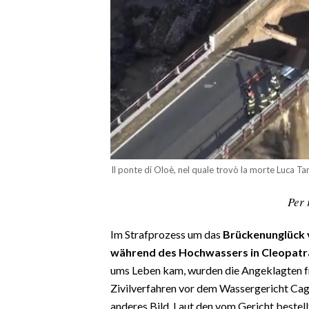
CALCIO
CALCIO REGIONALE
BASKET
VOLLEY
MOTORI
TENNIS
ALTRI SPORT
Il ponte di Oloè, nel quale trovò la morte Luca Tan
CULTURA
Per 
SPETTACOLI
Im Strafprozess um das
Brückenunglück 
GOSSIP
während des Hochwassers in Cleopatr
ums Leben kam, wurden die Angeklagten fr
SARDI NEL MONDO
Zivilverfahren vor dem Wassergericht Cagl
NOTIZIE
anderes Bild. Laut den vom Gericht beste