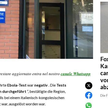
Fo
Ka
ca
restare aggiornato entra nel nostro
canale Whatsapp
vo
ührte
Ebola-Test
war
negativ
. Die
Tests
ab
om durchgeführt
“, bestätigte die Region,
Die 
s bei einem italienisch-kongolesischen
t war, ausgelöst worden war.