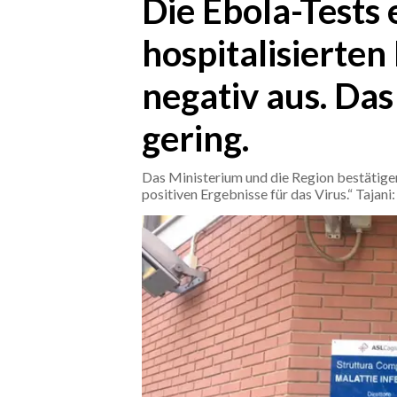
Die Ebola-Tests e
hospitalisierten
CRONACA
ITALIA
negativ aus. Das 
MONDO
gering.
POLITICA
Das Ministerium und die Region bestätige
ECONOMIA
positiven Ergebnisse für das Virus.“ Tajani
SERVIZI ALLE IMPRESE
LAVORO
BANDI
SPORT IN SARDEGNA
SPORT
RISULTATI E CLASSIFICHE