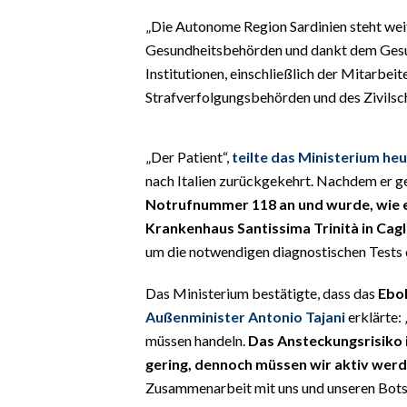
EVENTI
„Die Autonome Region Sardinien steht weit
Gesundheitsbehörden und dankt dem Gesun
#CARAUNIONE
Institutionen, einschließlich der Mitarbei
Strafverfolgungsbehörden und des Zivilschu
INSULARITÀ
FOTO
„Der Patient“,
teilte das Ministerium he
nach Italien zurückgekehrt. Nachdem er g
VIDEO
Notrufnummer 118 an und wurde, wie es
Krankenhaus Santissima Trinità in Cagl
INFO AZIENDE
um die notwendigen diagnostischen Tests 
ABBONATI
ANNUNCI
Das Ministerium bestätigte, dass das
Ebol
NECROLOGI
Außenminister Antonio Tajani
erklärte: 
müssen handeln.
Das Ansteckungsrisiko in
PUBBLICITÀ
gering, dennoch müssen wir aktiv wer
SPIAGGE
Zusammenarbeit mit uns und unseren Botsc
STORE