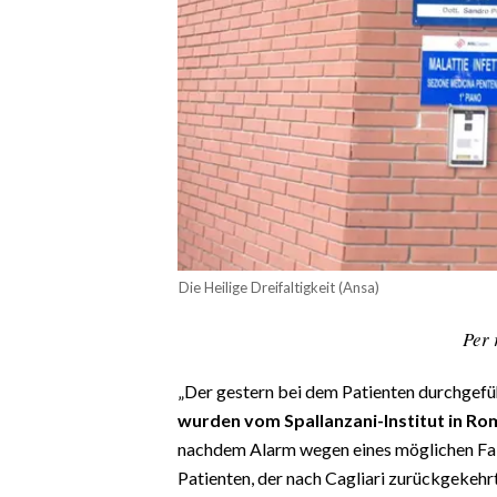
CALCIO
CALCIO REGIONALE
BASKET
VOLLEY
MOTORI
TENNIS
ALTRI SPORT
CULTURA
Die Heilige Dreifaltigkeit (Ansa)
SPETTACOLI
Per 
GOSSIP
„Der gestern bei dem Patienten durchgef
wurden vom Spallanzani-Institut in R
SARDI NEL MONDO
nachdem Alarm wegen eines möglichen Fall
NOTIZIE
Patienten, der nach Cagliari zurückgekehr