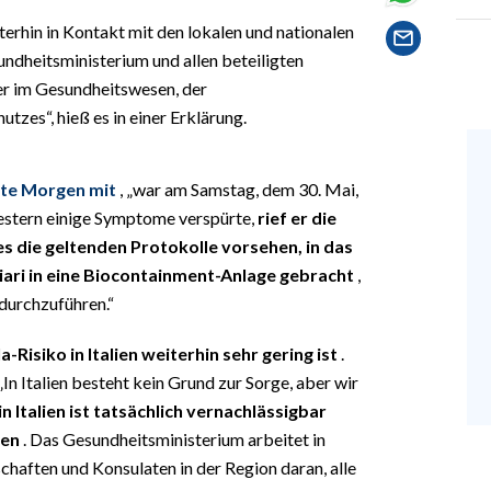
erhin in Kontakt mit den lokalen und nationalen
dheitsministerium und allen beteiligten
ter im Gesundheitswesen, der
tzes“, hieß es in einer Erklärung.
ute Morgen mit
, „war am Samstag, dem 30. Mai,
estern einige Symptome verspürte,
rief er die
 die geltenden Protokolle vorsehen, in das
iari in eine Biocontainment-Anlage gebracht
,
durchzuführen.“
a-Risiko in Italien weiterhin sehr gering ist
.
„In Italien besteht kein Grund zur Sorge, aber wir
 Italien ist tatsächlich vernachlässigbar
den
. Das Gesundheitsministerium arbeitet in
haften und Konsulaten in der Region daran, alle