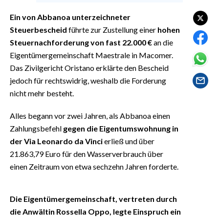
EVENTI
Ein von Abbanoa unterzeichneter
#CARAUNIONE
Steuerbescheid
führte zur Zustellung einer
hohen
Steuernachforderung von fast
22.000 €
an die
INSULARITÀ
Eigentümergemeinschaft Maestrale in Macomer.
Das Zivilgericht Oristano erklärte den Bescheid
FOTO
jedoch für rechtswidrig, weshalb die Forderung
nicht mehr besteht.
VIDEO
Alles begann vor zwei Jahren, als Abbanoa einen
INFO AZIENDE
Zahlungsbefehl
gegen die Eigentumswohnung in
ABBONATI
der Via Leonardo da Vinci
erließ und über
21.863,79 Euro für den Wasserverbrauch über
ANNUNCI
einen Zeitraum von etwa sechzehn Jahren forderte.
NECROLOGI
PUBBLICITÀ
SPIAGGE
Die Eigentümergemeinschaft, vertreten durch
die Anwältin Rossella Oppo, legte Einspruch ein
STORE