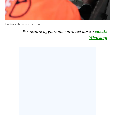
CALCIO
CALCIO REGIONALE
BASKET
Lettura di un contatore
VOLLEY
Per restare aggiornato entra nel nostro
canale
Whatsapp
MOTORI
TENNIS
ALTRI SPORT
CULTURA
SPETTACOLI
GOSSIP
SARDI NEL MONDO
NOTIZIE