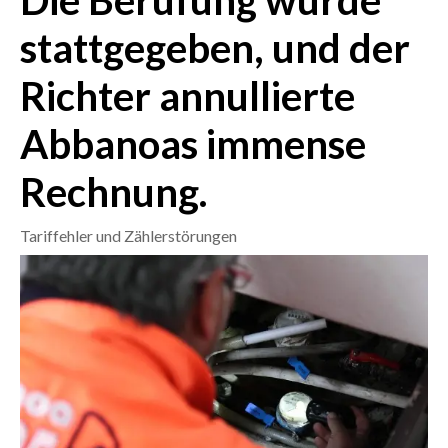
Die Berufung wurde
stattgegeben, und der
CRONACA
ITALIA
Richter annullierte
MONDO
Abbanoas immense
POLITICA
Rechnung.
ECONOMIA
Tariffehler und Zählerstörungen
SERVIZI ALLE IMPRESE
LAVORO
BANDI
SPORT IN SARDEGNA
SPORT
RISULTATI E CLASSIFICHE