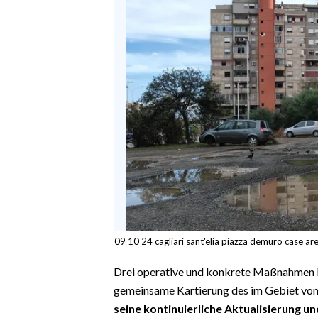
EVENTI
#CARAUNIONE
INSULARITÀ
FOTO
VIDEO
INFO AZIENDE
ABBONATI
ANNUNCI
09 10 24 cagliari sant'elia piazza demuro case ar
NECROLOGI
PUBBLICITÀ
Drei operative und konkrete Maßnahmen b
SPIAGGE
gemeinsame Kartierung des im Gebiet von
STORE
seine kontinuierliche Aktualisierung u