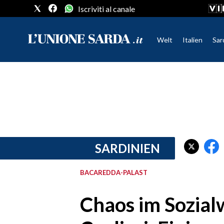
Iscriviti al canale
Welt
Italien
Sar
CRONACA SARDEGNA
CAGLIARI
PROVINCIA DI CAGLIARI
SULCIS IGLESIENTE
MEDIO CAMPIDANO
SARDINIEN
ORISTANO E PROVINCIA
SASSARI E PROVINCIA
BACAREDDA-PALAST
GALLURA
NUORO E PROVINCIA
Chaos im Sozia
OGLIASTRA
AGENDA