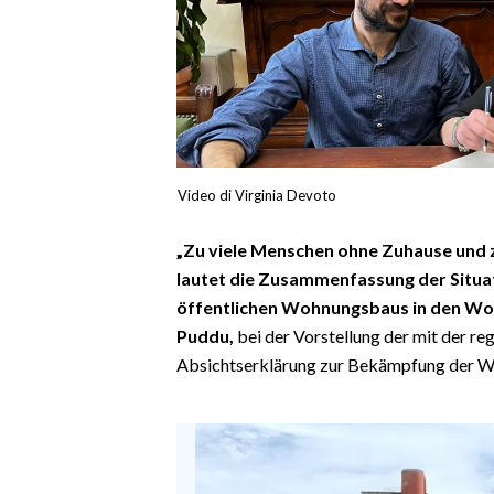
CALCIO
CALCIO REGIONALE
BASKET
VOLLEY
MOTORI
TENNIS
Video di Virginia Devoto
ALTRI SPORT
„Zu viele Menschen ohne Zuhause und 
CULTURA
lautet die Zusammenfassung der Situat
öffentlichen Wohnungsbaus in den Wort
SPETTACOLI
Puddu,
bei der Vorstellung der mit der re
Absichtserklärung zur Bekämpfung der Woh
GOSSIP
SARDI NEL MONDO
NOTIZIE