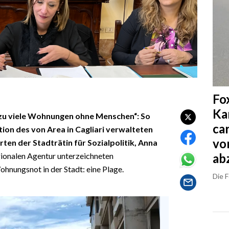
Fo
Ka
zu viele Wohnungen ohne Menschen“: So
ca
ion des von Area in Cagliari verwalteten
vo
en der Stadträtin für Sozialpolitik, Anna
ab
gionalen Agentur unterzeichneten
nungsnot in der Stadt: eine Plage.
Die 