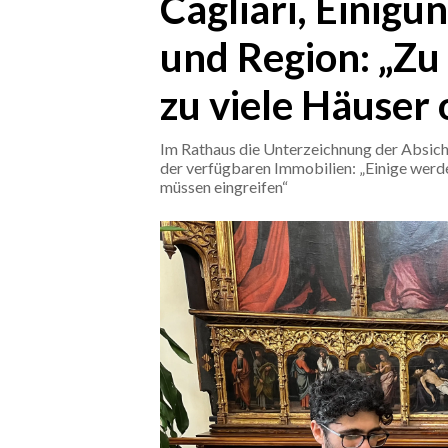
Cagliari, Einig
und Region: „Zu
CRONACA
ITALIA
zu viele Häuser
MONDO
Im Rathaus die Unterzeichnung der Absich
POLITICA
der verfügbaren Immobilien: „Einige werd
müssen eingreifen“
ECONOMIA
SERVIZI ALLE IMPRESE
LAVORO
BANDI
SPORT IN SARDEGNA
SPORT
RISULTATI E CLASSIFICHE