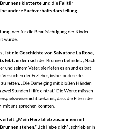
Brunnens kletterte und die Falltür
eine andere Sachverhaltsdarstellung
ttung
, wer für die Beaufsichtigung der Kinder
rt wurde.
ss
, ist die Geschichte von Salvatore La Rosa,
s lebt,
in dem sich der Brunnen befindet. „Nach
r und seinem Vater, sie riefen es an und es bat
den Versuchen der Erzieher, insbesondere des
n zu retten. „Die Dame ging mit bloßen Händen
a zwei Stunden Hilfe eintraf.“ Die Worte müssen
eispielsweise nicht bekannt, dass die Eltern des
n, mit uns sprechen konnten.
zweifelt: „Mein Herz blieb zusammen mit
unnen stehen.“ „Ich liebe dich“
, schrieb er in