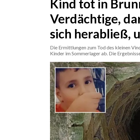
Kind tot in Brun
Verdächtige, dar
CRONACA
ITALIA
sich herabließ, 
MONDO
Die Ermittlungen zum Tod des kleinen Vin
POLITICA
Kinder im Sommerlager ab. Die Ergebniss
ECONOMIA
SERVIZI ALLE IMPRESE
LAVORO
BANDI
SPORT IN SARDEGNA
SPORT
RISULTATI E CLASSIFICHE