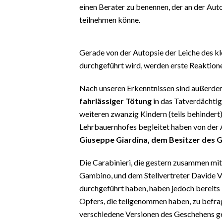
EVENTI
einen Berater zu benennen, der an der Aut
teilnehmen könne.
#CARAUNIONE
Gerade von der Autopsie der Leiche des k
INSULARITÀ
durchgeführt wird, werden erste Reaktione
FOTO
Nach unseren Erkenntnissen sind außerd
VIDEO
fahrlässiger Tötung
in das Tatverdächtig
weiteren zwanzig Kindern (teils behinder
INFO AZIENDE
Lehrbauernhofes begleitet haben von der A
Giuseppe Giardina, dem Besitzer des G
ABBONATI
ANNUNCI
Die Carabinieri, die gestern zusammen mit
NECROLOGI
Gambino, und dem Stellvertreter Davide Vi
PUBBLICITÀ
durchgeführt haben, haben jedoch bereits 
SPIAGGE
Opfers, die teilgenommen haben, zu befra
verschiedene Versionen des Geschehens ge
STORE