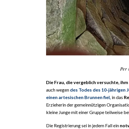
CALCIO
CALCIO REGIONALE
BASKET
VOLLEY
MOTORI
TENNIS
ALTRI SPORT
Per 
CULTURA
Die Frau, die vergeblich versuchte, ihm 
SPETTACOLI
auch wegen
des Todes des 10-jährigen J
einen artesischen Brunnen fiel,
in das
Re
GOSSIP
Erzieherin der gemeinnützigen Organisation
kleine Junge mit einer Gruppe teilweise be
SARDI NEL MONDO
NOTIZIE
Die Registrierung sei in jedem Fall ein
not