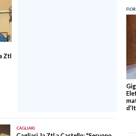
FIOR
a Ztl
Gig
Ele
mat
d’It
CAGLIARI
Cagliari, la Ztl a Castello: "Servono