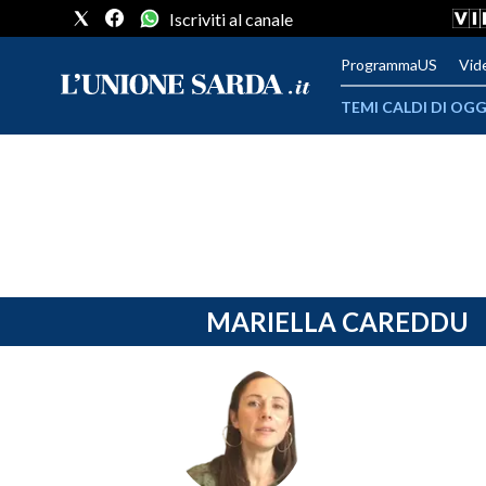
Iscriviti al canale
ProgrammaUS
Vid
TEMI CALDI DI OGG
METEO
COMUNI AL VOTO
VIDEO
FOTO
MARIELLA CAREDDU
CRONACA SARDEGNA
CAGLIARI
PROVINCIA DI CAGLIARI
SULCIS IGLESIENTE