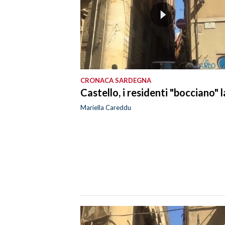
SPETTACOLI
GOSSIP
SALUTE
CRONACA SARDEGNA
Castello, i residenti "bocciano" l
SARDEGNA TURISMO
Mariella Careddu
SARDI NEL MONDO
NOTIZIE
EVENTI
#CARAUNIONE
3 MINUTI CON
INSULARITÀ