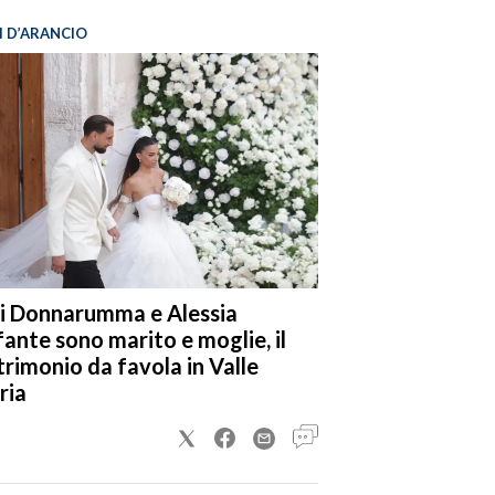
I D’ARANCIO
i Donnarumma e Alessia
fante sono marito e moglie, il
rimonio da favola in Valle
ria