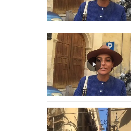
LAVORO
BANDI
SPORT IN SARDEGNA
SPORT
RISULTATI E CLASSIFICHE
CALCIO
CALCIO REGIONALE
BASKET
VOLLEY
MOTORI
TENNIS
ALTRI SPORT
CULTURA