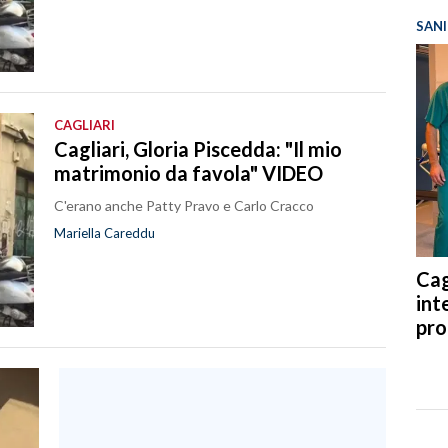
SANI
CAGLIARI
Cagliari, Gloria Piscedda: "Il mio
matrimonio da favola" VIDEO
C'erano anche Patty Pravo e Carlo Cracco
Mariella Careddu
Cag
int
pro