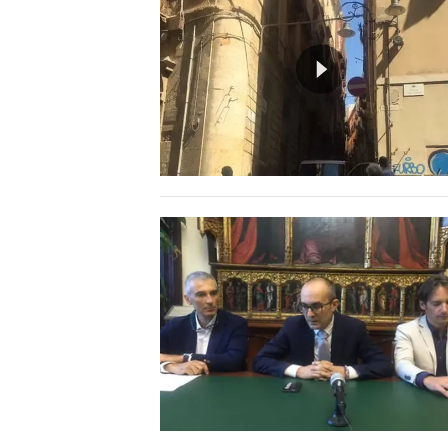
INFO AZIENDE
ABBONATI
ANNUNCI
NECROLOGI
PUBBLICITÀ
SPIAGGE
STORE