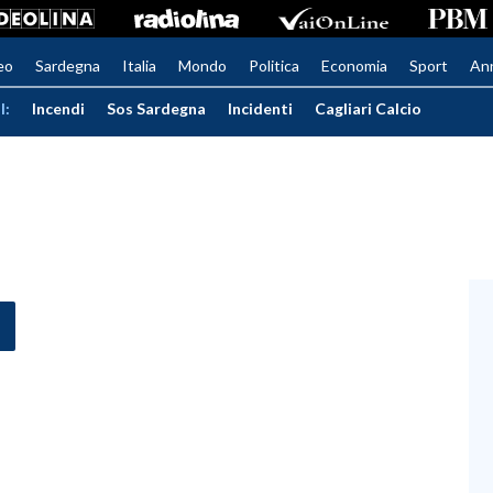
eo
Sardegna
Italia
Mondo
Politica
Economia
Sport
An
I:
Incendi
Sos Sardegna
Incidenti
Cagliari Calcio