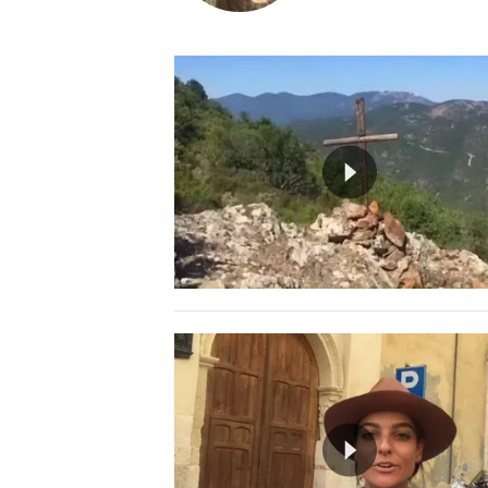
MEDIO CAMPIDANO
ORISTANO E PROVINCIA
SASSARI E PROVINCIA
GALLURA
NUORO E PROVINCIA
OGLIASTRA
AGENDA
CRONACA
ITALIA
MONDO
POLITICA
ECONOMIA
SERVIZI ALLE IMPRESE