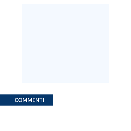
INFO AZIENDE
ABBONATI
ANNUNCI
NECROLOGI
PUBBLICITÀ
SPIAGGE
STORE
COMMENTI