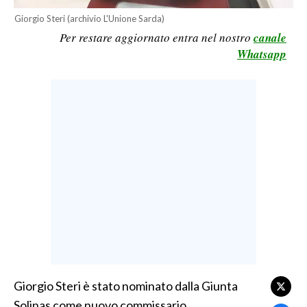
Giorgio Steri (archivio L'Unione Sarda)
LAVORO
Per restare aggiornato entra nel nostro
canale
BANDI
Whatsapp
SPORT IN SARDEGNA
SPORT
RISULTATI E CLASSIFICHE
CALCIO
CALCIO REGIONALE
BASKET
VOLLEY
MOTORI
TENNIS
ALTRI SPORT
Giorgio Steri è stato nominato dalla Giunta
Solinas come nuovo commissario
CULTURA