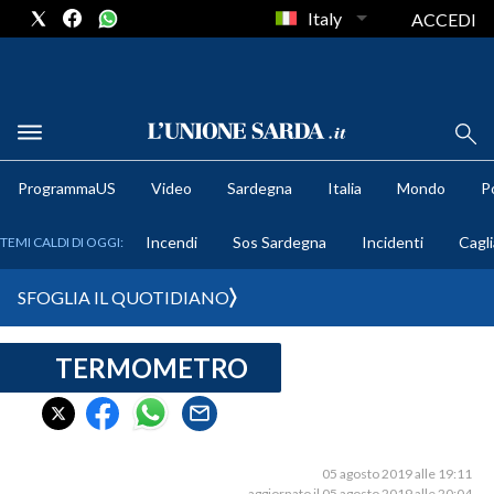
Italy
ACCEDI
METEO
ProgrammaUS
Video
Sardegna
Italia
Mondo
Po
COMUNI AL VOTO
Incendi
Sos Sardegna
Incidenti
Cagli
TEMI CALDI DI OGGI:
VIDEO
SFOGLIA IL QUOTIDIANO
FOTO
TERMOMETRO
CRONACA SARDEGNA
CAGLIARI
PROVINCIA DI CAGLIARI
SULCIS IGLESIENTE
05 agosto 2019 alle 19:11
aggiornato il 05 agosto 2019 alle 20:04