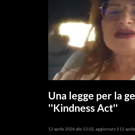
MEDIO CAMPIDANO
ORISTANO E PROVINCIA
SASSARI E PROVINCIA
GALLURA
NUORO E PROVINCIA
OGLIASTRA
AGENDA
CRONACA
ITALIA
MONDO
Una legge per la ge
''Kindness Act''
POLITICA
ECONOMIA
12 aprile 2026 alle 13:02
aggiornato il 12 april
SERVIZI ALLE IMPRESE