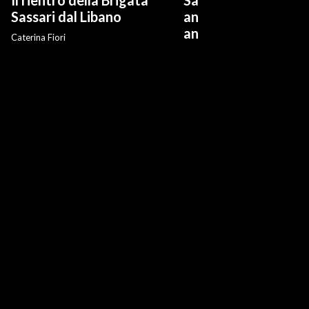
Il rientro della Brigata
Salvini: "Roggero ch
?
Sassari dal Libano
andare avanti su n
anti-risarcimenti"
Caterina Fiori