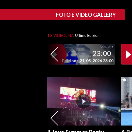
SPETTACOLI
FOTO E VIDEO GALLERY
GOSSIP
TG VIDEOLINA
Ultime Edizioni
SALUTE
Edizione
23:00
SARDEGNA TURISMO
Edizione 21-05-2026 23:00
SARDI NEL MONDO
NOTIZIE
EVENTI
#CARAUNIONE
3 MINUTI CON
INSULARITÀ