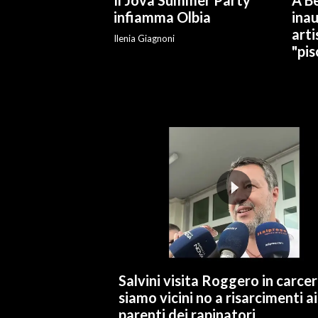
Il Jova Summer Party
A Be
infiamma Olbia
ina
INFO AZIENDE
arti
Ilenia Giagnoni
"pis
ABBONATI
ANNUNCI
NECROLOGI
PUBBLICITÀ
SPIAGGE
STORE
Salvini visita Roggero in carcer
siamo vicini no a risarcimenti ai
parenti dei rapinatori