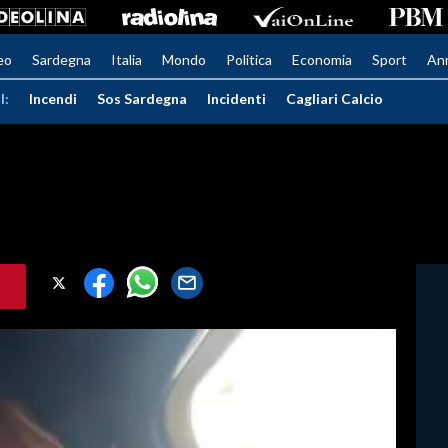
eo
Sardegna
Italia
Mondo
Politica
Economia
Sport
An
I:
Incendi
Sos Sardegna
Incidenti
Cagliari Calcio