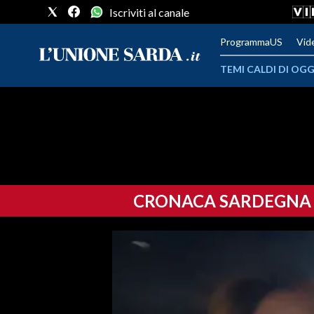
Iscriviti al canale
ProgrammaUS
Vid
TEMI CALDI DI OGG
METEO
COMUNI AL VOTO
VIDEO
CRONACA SARDEGNA
FOTO
CRONACA SARDEGNA
CAGLIARI
PROVINCIA DI CAGLIARI
SULCIS IGLESIENTE