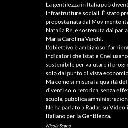
La gentilezza in Italia può dive
LAVORO
infrastrutture sociali. È stato p
BANDI
proposta nata dal Movimento ita
Natalia Re, e sostenuta dai parla
SPORT IN SARDEGNA
Maria Carolina Varchi.
SPORT
L’obiettivo è ambizioso: far rien
RISULTATI E CLASSIFICHE
indicatori che Istat e Cnel usano
CALCIO
sostenibile per valutare il progre
CALCIO REGIONALE
solo dal punto di vista economico
BASKET
Ma come si misura la qualità dell
VOLLEY
diventi solo retorica, senza effe
MOTORI
scuola, pubblica amministrazion
TENNIS
Ne ha parlato a Radar, su Video
ALTRI SPORT
Italiano per la Gentilezza.
Nicola Scano
CULTURA