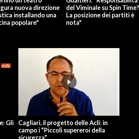
rlino un teatro
Gualtieri: "Responsabilità
ugura nuova direzione
del Viminale su Spin Time
stica installando una
La posizione dei partiti è
cina popolare"
nota"
e: Gli
Cagliari, il progetto delle Acli: in
campo i “Piccoli supereroi della
sicurezza”