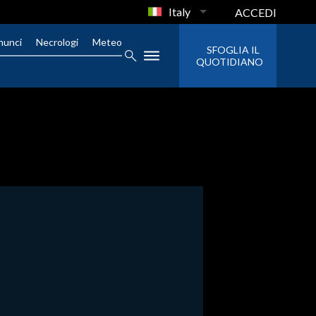
Italy
ACCEDI
nunci
Necrologi
Meteo
SFOGLIA IL
QUOTIDIANO