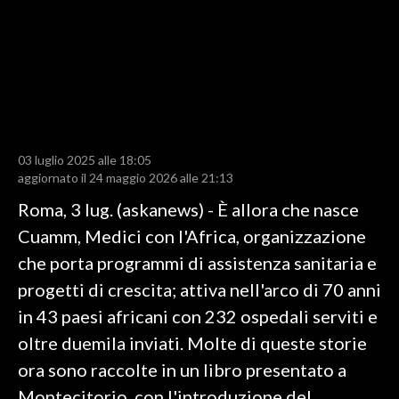
LAVORO
BANDI
SPORT IN SARDEGNA
SPORT
03 luglio 2025 alle 18:05
RISULTATI E CLASSIFICHE
aggiornato il 24 maggio 2026 alle 21:13
CALCIO
Roma, 3 lug. (askanews) - È allora che nasce
CALCIO REGIONALE
Cuamm, Medici con l'Africa, organizzazione
BASKET
che porta programmi di assistenza sanitaria e
VOLLEY
progetti di crescita; attiva nell'arco di 70 anni
MOTORI
in 43 paesi africani con 232 ospedali serviti e
TENNIS
oltre duemila inviati. Molte di queste storie
ALTRI SPORT
ora sono raccolte in un libro presentato a
Montecitorio, con l'introduzione del
CULTURA