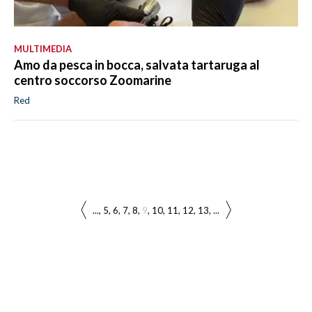
MULTIMEDIA
Amo da pesca in bocca, salvata tartaruga al
centro soccorso Zoomarine
Red
...
5
6
7
8
9
10
11
12
13
...