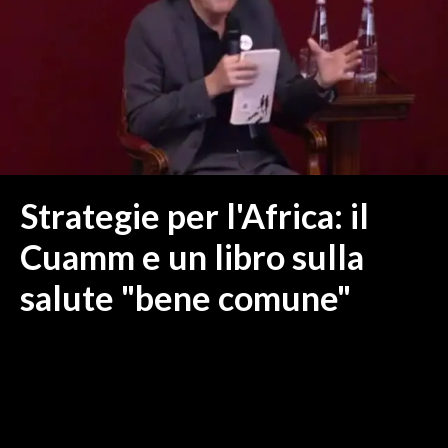
MEDIO CAMPIDANO
ORISTANO E PROVINCIA
SASSARI E PROVINCIA
GALLURA
NUORO E PROVINCIA
OGLIASTRA
AGENDA
Strategie per l'Africa: il
CRONACA
Cuamm e un libro sulla
ITALIA
salute "bene comune"
MONDO
POLITICA
ECONOMIA
SERVIZI ALLE IMPRESE