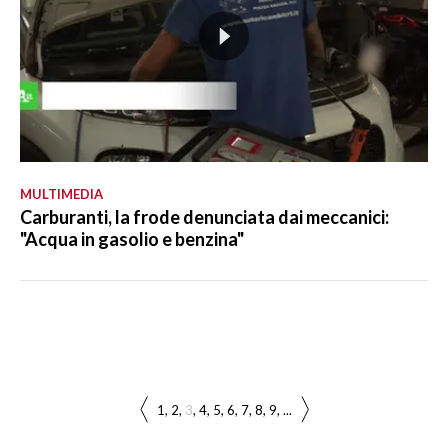
MULTIMEDIA
Carburanti, la frode denunciata dai meccanici:
"Acqua in gasolio e benzina"
1
2
3
4
5
6
7
8
9
...