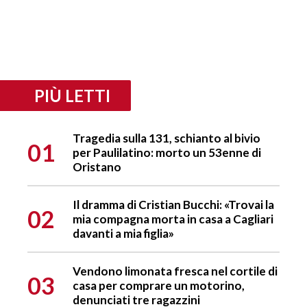
PIÙ LETTI
Tragedia sulla 131, schianto al bivio
01
per Paulilatino: morto un 53enne di
Oristano
Il dramma di Cristian Bucchi: «Trovai la
02
mia compagna morta in casa a Cagliari
davanti a mia figlia»
Vendono limonata fresca nel cortile di
03
casa per comprare un motorino,
denunciati tre ragazzini