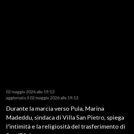
LAVORO
BANDI
SPORT IN SARDEGNA
SPORT
RISULTATI E CLASSIFICHE
CALCIO
CALCIO REGIONALE
BASKET
VOLLEY
02 maggio 2026 alle 19:13
aggiornato il 02 maggio 2026 alle 19:13
MOTORI
Durante la marcia verso Pula, Marina
TENNIS
Madeddu, sindaca di Villa San Pietro, spiega
ALTRI SPORT
l'intimità e la religiosità del trasferimento di
CULTURA