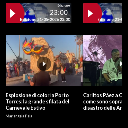
Edizione
23:00
INFO AZIENDE
Edizione 21-05-2026 23:00
Edizione 21-05-
ABBONATI
ANNUNCI
NECROLOGI
PUBBLICITÀ
SPIAGGE
STORE
Esplosione di colori a Porto
Carlitos Páez a Cagl
Torres: la grande sfilata del
come sono sopravvi
Carnevale Estivo
disastro delle And
Mariangela Pala