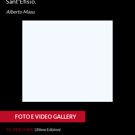
Sant'Efisio.
Alberto Masu
SPETTACOLI
GOSSIP
SALUTE
SARDEGNA TURISMO
SARDI NEL MONDO
NOTIZIE
EVENTI
#CARAUNIONE
FOTO E VIDEO GALLERY
3 MINUTI CON
TG VIDEOLINA
Ultime Edizioni
INSULARITÀ