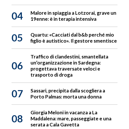
04
Malore in spiaggia a Lotzorai, grave un
19enne: è in terapia intensiva
05
Quartu: «Cacciati dal b&b perché mio
figlio è autistico». Il gestore smentisce
Traffico di clandestini, smantellata
06
un’organizzazione in Sardegna:
progettava traversate veloci e
trasporto di droga
07
Sassari, precipita dalla scogliera a
Porto Palmas: morta una donna
Giorgia Meloni in vacanza a La
08
Maddalena: mare, passeggiate e una
serata a Cala Gavetta