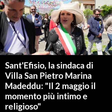
MEDIO CAMPIDANO
ORISTANO E PROVINCIA
SASSARI E PROVINCIA
GALLURA
NUORO E PROVINCIA
OGLIASTRA
AGENDA
CRONACA
Sant'Efisio, la sindaca di
ITALIA
Villa San Pietro Marina
MONDO
Madeddu: "Il 2 maggio il
POLITICA
momento più intimo e
ECONOMIA
religioso"
SERVIZI ALLE IMPRESE