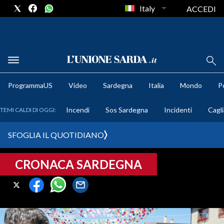
Italy
ACCEDI
METEO
ProgrammaUS
Video
Sardegna
Italia
Mondo
Po
COMUNI AL VOTO
Incendi
Sos Sardegna
Incidenti
Cagli
TEMI CALDI DI OGGI:
VIDEO
SFOGLIA IL QUOTIDIANO
FOTO
CRONACA SARDEGNA
CRONACA SARDEGNA
CAGLIARI
PROVINCIA DI CAGLIARI
SULCIS IGLESIENTE