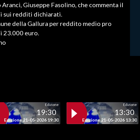
o Aranci, Giuseppe Fasolino, che commenta il
 sui redditi dichiarati.
mune della Gallura per reddito medio pro
ai 23.000 euro.
ino
Edizione
Edizione
19:30
13:30
Edizione 21-05-2026 19:30
Edizione 21-05-2026 13:30