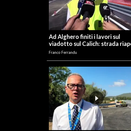
INFO AZIENDE
ABBONATI
ANNUNCI
Ad Alghero finiti i lavori sul
NECROLOGI
viadotto sul Calich: strada ria
PUBBLICITÀ
Franco Ferrandu
SPIAGGE
STORE