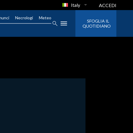
Italy
ACCEDI
nunci
Necrologi
Meteo
SFOGLIA IL
QUOTIDIANO