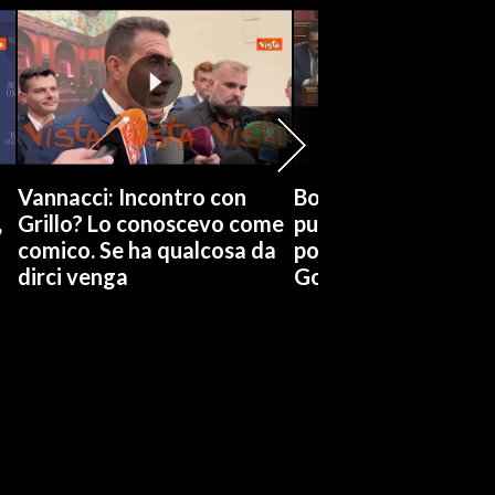
Vannacci: Incontro con
Boccia (Pd) su conti
,
Grillo? Lo conoscevo come
pubblici a Giorgetti
comico. Se ha qualcosa da
possiamo affidarci a
dirci venga
Governo a occhi chi