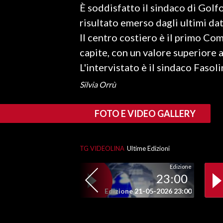
È soddisfatto il sindaco di Golf
LAVORO
risultato emerso dagli ultimi dati
BANDI
Il centro costiero è il primo Co
capite, con un valore superiore 
SPORT IN SARDEGNA
L'intervistato è il sindaco Fasol
SPORT
Silvia Orrù
RISULTATI E CLASSIFICHE
CALCIO
FOTO E VIDEO GALLERY
CALCIO REGIONALE
BASKET
TG VIDEOLINA
Ultime Edizioni
VOLLEY
MOTORI
Edizione
23:00
TENNIS
Edizione 21-05-2026 23:00
ALTRI SPORT
CULTURA