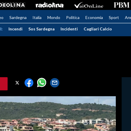
eo
Sardegna
Italia
Mondo
Politica
Economia
Sport
An
I:
Incendi
Sos Sardegna
Incidenti
Cagliari Calcio