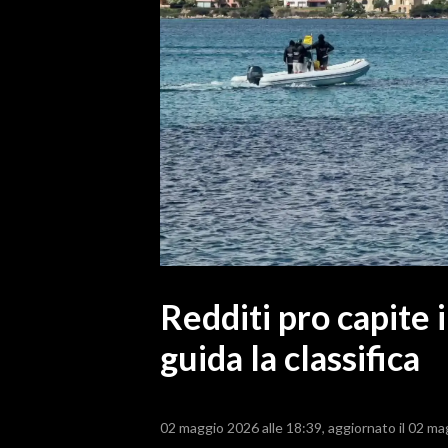
MEDIO CAMPIDANO
ORISTANO E PROVINCIA
SASSARI E PROVINCIA
GALLURA
NUORO E PROVINCIA
OGLIASTRA
AGENDA
CRONACA
ITALIA
MONDO
Redditi pro capite 
guida la classifica
POLITICA
ECONOMIA
02 maggio 2026 alle 18:39
aggiornato il 02 ma
SERVIZI ALLE IMPRESE