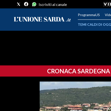
Iscriviti al canale
ProgrammaUS
Vid
TEMI CALDI DI OGG
METEO
COMUNI AL VOTO
VIDEO
CRONACA SARDEGNA
FOTO
CRONACA SARDEGNA
CAGLIARI
PROVINCIA DI CAGLIARI
SULCIS IGLESIENTE