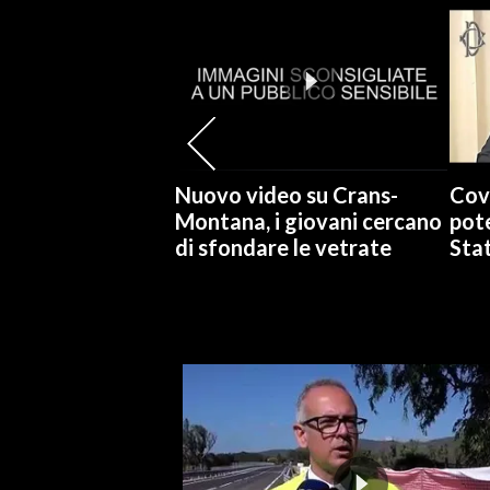
SPETTACOLI
GOSSIP
SALUTE
Nuovo video su Crans-
Cov
SARDEGNA TURISMO
Montana, i giovani cercano
pote
di sfondare le vetrate
Stat
SARDI NEL MONDO
NOTIZIE
EVENTI
#CARAUNIONE
3 MINUTI CON
INSULARITÀ