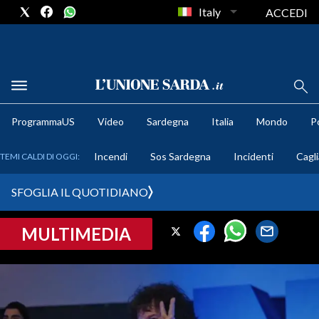
Italy
ACCEDI
METEO
ProgrammaUS
Video
Sardegna
Italia
Mondo
Po
COMUNI AL VOTO
Incendi
Sos Sardegna
Incidenti
Cagli
TEMI CALDI DI OGGI:
VIDEO
SFOGLIA IL QUOTIDIANO
FOTO
MULTIMEDIA
CRONACA SARDEGNA
CAGLIARI
PROVINCIA DI CAGLIARI
SULCIS IGLESIENTE