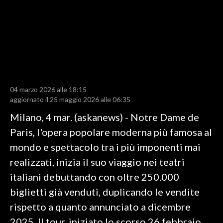
LAVORO
BANDI
SPORT IN SARDEGNA
SPORT
04 marzo 2026 alle 18:15
RISULTATI E CLASSIFICHE
aggiornato il 25 maggio 2026 alle 06:35
CALCIO
Milano, 4 mar. (askanews) - Notre Dame de
CALCIO REGIONALE
Paris, l'opera popolare moderna più famosa al
BASKET
mondo e spettacolo tra i più imponenti mai
VOLLEY
realizzati, inizia il suo viaggio nei teatri
MOTORI
italiani debuttando con oltre 250.000
TENNIS
biglietti già venduti, duplicando le vendite
ALTRI SPORT
rispetto a quanto annunciato a dicembre
2025. Il tour, iniziato lo scorso 26 febbraio,
CULTURA