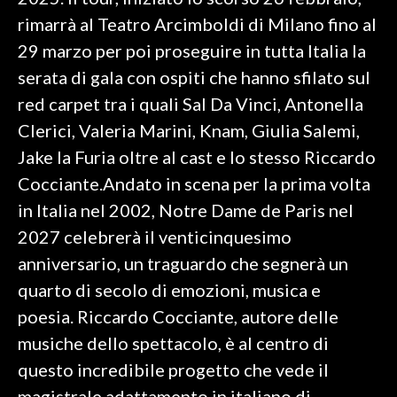
rimarrà al Teatro Arcimboldi di Milano fino al
SPETTACOLI
29 marzo per poi proseguire in tutta Italia la
serata di gala con ospiti che hanno sfilato sul
GOSSIP
red carpet tra i quali Sal Da Vinci, Antonella
SALUTE
Clerici, Valeria Marini, Knam, Giulia Salemi,
Jake la Furia oltre al cast e lo stesso Riccardo
SARDEGNA TURISMO
Cocciante.Andato in scena per la prima volta
in Italia nel 2002, Notre Dame de Paris nel
SARDI NEL MONDO
2027 celebrerà il venticinquesimo
NOTIZIE
anniversario, un traguardo che segnerà un
EVENTI
quarto di secolo di emozioni, musica e
#CARAUNIONE
poesia. Riccardo Cocciante, autore delle
musiche dello spettacolo, è al centro di
3 MINUTI CON
questo incredibile progetto che vede il
INSULARITÀ
magistrale adattamento in italiano di