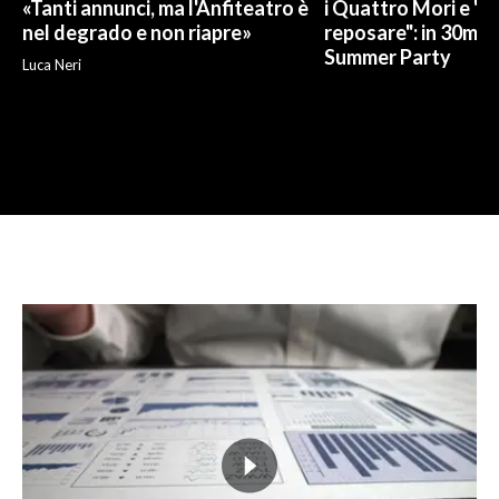
«Tanti annunci, ma l'Anfiteatro è
i Quattro Mori e "
nel degrado e non riapre»
reposare": in 30mila 
Summer Party
Luca Neri