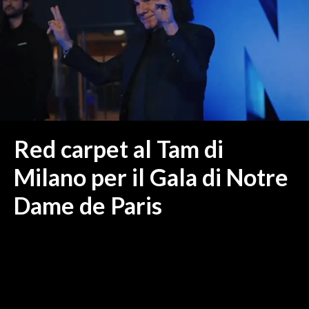
MEDIO CAMPIDANO
ORISTANO E PROVINCIA
SASSARI E PROVINCIA
GALLURA
NUORO E PROVINCIA
OGLIASTRA
AGENDA
Red carpet al Tam di
CRONACA
Milano per il Gala di Notre
ITALIA
Dame de Paris
MONDO
POLITICA
ECONOMIA
SERVIZI ALLE IMPRESE