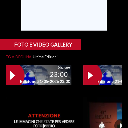
INFO AZIENDE
ABBONATI
ANNUNCI
NECROLOGI
FOTO E VIDEO GALLERY
PUBBLICITÀ
SPIAGGE
TG VIDEOLINA
Ultime Edizioni
STORE
Edizione
23:00
Edizione 21-05-2026 23:00
Edizione 21-05-