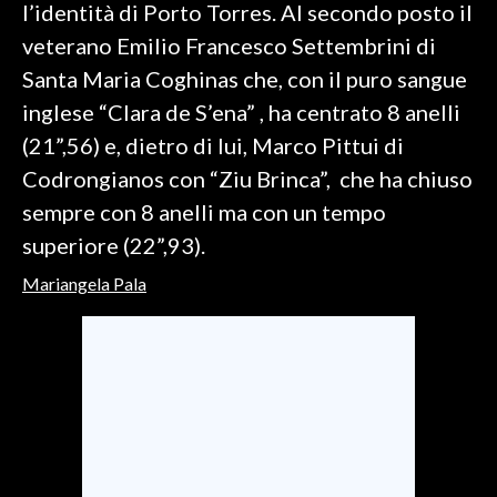
l’identità di Porto Torres. Al secondo posto il
veterano Emilio Francesco Settembrini di
SPETTACOLI
Santa Maria Coghinas che, con il puro sangue
GOSSIP
inglese “Clara de S’ena” , ha centrato 8 anelli
(21”,56) e, dietro di lui, Marco Pittui di
SALUTE
Codrongianos con “Ziu Brinca”, che ha chiuso
SARDEGNA TURISMO
sempre con 8 anelli ma con un tempo
superiore (22”,93).
SARDI NEL MONDO
Mariangela Pala
NOTIZIE
EVENTI
#CARAUNIONE
3 MINUTI CON
INSULARITÀ