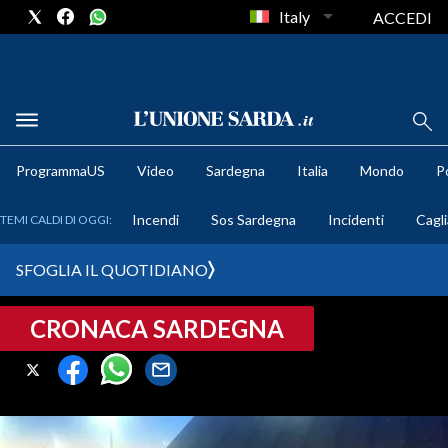
Italy
ACCEDI
METEO
ProgrammaUS
Video
Sardegna
Italia
Mondo
Po
COMUNI AL VOTO
Incendi
Sos Sardegna
Incidenti
Cagli
TEMI CALDI DI OGGI:
VIDEO
SFOGLIA IL QUOTIDIANO
FOTO
CRONACA SARDEGNA
CRONACA SARDEGNA
CAGLIARI
PROVINCIA DI CAGLIARI
SULCIS IGLESIENTE