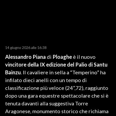
LAVORO
BANDI
SPORT IN SARDEGNA
SPORT
14 giugno 2026 alle 16:38
RISULTATI E CLASSIFICHE
CALCIO
Alessandro Piana
di
Ploaghe
è il nuovo
CALCIO REGIONALE
vincitore della IX edizione del Palio di Santu
BASKET
Bainzu
. Il cavaliere in sella a “Temperino” ha
VOLLEY
infilato dieci anelli con un tempo di
MOTORI
classificazione più veloce (24”,72), raggiunto
TENNIS
dopo una gara equestre spettacolare che si è
ALTRI SPORT
tenuta davanti alla suggestiva Torre
Aragonese, monumento storico che richiama
CULTURA