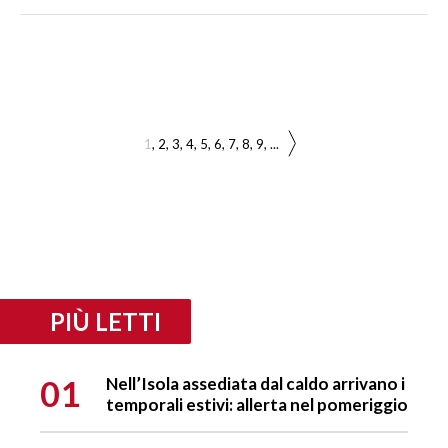
1
2
3
4
5
6
7
8
9
...
PIÙ LETTI
01
Nell’Isola assediata dal caldo arrivano i
temporali estivi: allerta nel pomeriggio