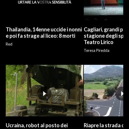
Thailandia, 14enne uccide i nonni
Cagliari, grandi pr
e poi fa strage al liceo: 8 morti
stagione degli spet
Teatro Lirico
Red
Teresa Piredda
Ucraina, robot al posto dei
Riapre la strada di 