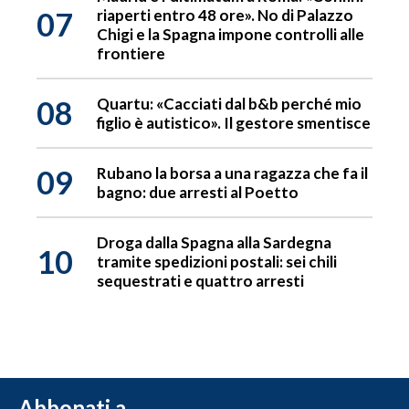
07
riaperti entro 48 ore». No di Palazzo
Chigi e la Spagna impone controlli alle
frontiere
08
Quartu: «Cacciati dal b&b perché mio
figlio è autistico». Il gestore smentisce
09
Rubano la borsa a una ragazza che fa il
bagno: due arresti al Poetto
Droga dalla Spagna alla Sardegna
10
tramite spedizioni postali: sei chili
sequestrati e quattro arresti
Abbonati a