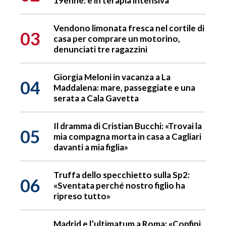
19enne: è in terapia intensiva
Vendono limonata fresca nel cortile di
03
casa per comprare un motorino,
denunciati tre ragazzini
Giorgia Meloni in vacanza a La
04
Maddalena: mare, passeggiate e una
serata a Cala Gavetta
Il dramma di Cristian Bucchi: «Trovai la
05
mia compagna morta in casa a Cagliari
davanti a mia figlia»
Truffa dello specchietto sulla Sp2:
06
«Sventata perché nostro figlio ha
ripreso tutto»
Madrid e l’ultimatum a Roma: «Confini