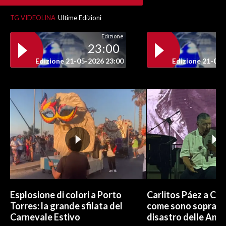
TG VIDEOLINA
Ultime Edizioni
INFO AZIENDE
ABBONATI
Edizione
23:00
ANNUNCI
Edizione 21-05-2026 23:00
Edizione 21-05-
NECROLOGI
PUBBLICITÀ
SPIAGGE
STORE
Esplosione di colori a Porto
Carlitos Páez a Cagl
Torres: la grande sfilata del
come sono sopravvi
Carnevale Estivo
disastro delle And