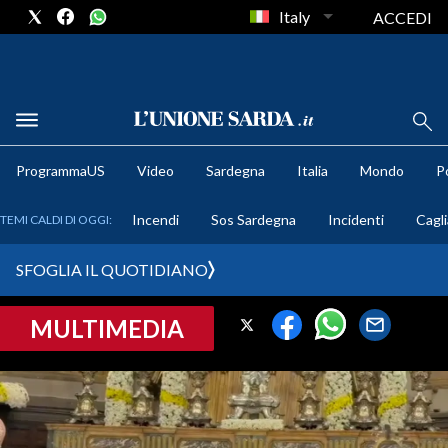
Italy
ACCEDI
METEO
ProgrammaUS
Video
Sardegna
Italia
Mondo
Po
COMUNI AL VOTO
Incendi
Sos Sardegna
Incidenti
Cagli
TEMI CALDI DI OGGI:
VIDEO
SFOGLIA IL QUOTIDIANO
FOTO
MULTIMEDIA
CRONACA SARDEGNA
CAGLIARI
PROVINCIA DI CAGLIARI
SULCIS IGLESIENTE