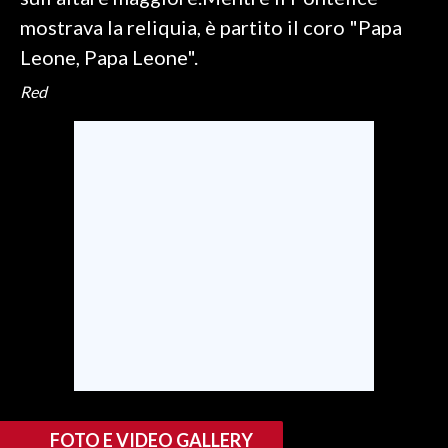
mostrava la reliquia, è partito il coro "Papa
SPETTACOLI
Leone, Papa Leone".
Red
GOSSIP
SALUTE
SARDEGNA TURISMO
SARDI NEL MONDO
NOTIZIE
EVENTI
#CARAUNIONE
3 MINUTI CON
FOTO E VIDEO GALLERY
INSULARITÀ