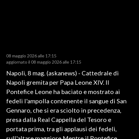
LAVORO
BANDI
SPORT IN SARDEGNA
SPORT
08 maggio 2026 alle 17:15
RISULTATI E CLASSIFICHE
aggiornato il 08 maggio 2026 alle 17:15
CALCIO
Napoli, 8 mag. (askanews) - Cattedrale di
CALCIO REGIONALE
Napoli gremita per Papa Leone XIV. Il
BASKET
Pontefice Leone ha baciato e mostrato ai
VOLLEY
fedeli l'ampolla contenente il sangue di San
MOTORI
Gennaro, che si era sciolto in precedenza,
TENNIS
presa dalla Real Cappella del Tesoro e
ALTRI SPORT
portata prima, tra gli applausi dei fedeli,
sull'altare maggiore.Mentre il Pontefice
CULTURA