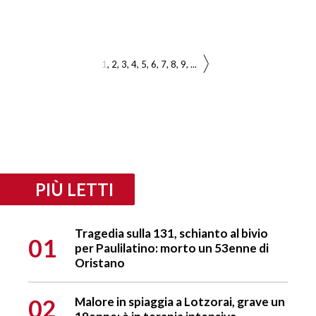
1
2
3
4
5
6
7
8
9
...
PIÙ LETTI
Tragedia sulla 131, schianto al bivio
01
per Paulilatino: morto un 53enne di
Oristano
02
Malore in spiaggia a Lotzorai, grave un