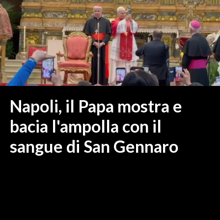
MEDIO CAMPIDANO
ORISTANO E PROVINCIA
SASSARI E PROVINCIA
GALLURA
NUORO E PROVINCIA
OGLIASTRA
AGENDA
Napoli, il Papa mostra e
CRONACA
bacia l'ampolla con il
ITALIA
sangue di San Gennaro
MONDO
POLITICA
ECONOMIA
SERVIZI ALLE IMPRESE