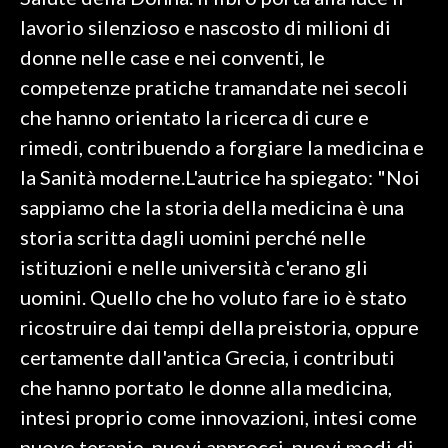
lavorio silenzioso e nascosto di milioni di
SPETTACOLI
donne nelle case e nei conventi, le
competenze pratiche tramandate nei secoli
GOSSIP
che hanno orientato la ricerca di cure e
SALUTE
rimedi, contribuendo a forgiare la medicina e
la Sanità moderne.L'autrice ha spiegato: "Noi
SARDEGNA TURISMO
sappiamo che la storia della medicina è una
storia scritta dagli uomini perché nelle
SARDI NEL MONDO
istituzioni e nelle università c'erano gli
NOTIZIE
uomini. Quello che ho voluto fare io è stato
EVENTI
ricostruire dai tempi della preistoria, oppure
#CARAUNIONE
certamente dall'antica Grecia, i contributi
che hanno portato le donne alla medicina,
3 MINUTI CON
intesi proprio come innovazioni, intesi come
INSULARITÀ
nuove terapie, nuovi approcci, nuovi modi di