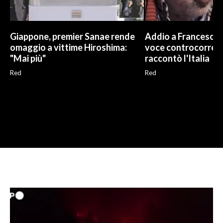
Giappone, premier Sanae rende
Addio a Francesco G
omaggio a vittime Hiroshima:
voce controcorren
"Mai più"
raccontò l'Italia
Red
Red