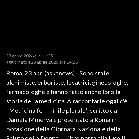
LAVORO
BANDI
SPORT IN SARDEGNA
SPORT
23 aprile 2026 alle 14:25
RISULTATI E CLASSIFICHE
aggiornato il 23 aprile 2026 alle 14:25
CALCIO
Roma, 23 apr. (askanews) - Sono state
CALCIO REGIONALE
alchimiste, erboriste, levatrici, ginecologhe,
BASKET
farmacologhe e hanno fatto anche loro la
VOLLEY
storia della medicina. A raccontarle oggi c'è
MOTORI
"Medicina femminile plurale", scritto da
TENNIS
Daniela Minerva e presentato a Roma in
ALTRI SPORT
occasione della Giornata Nazionale della
Salute della Donna. Il libro porta alla luce il
CULTURA