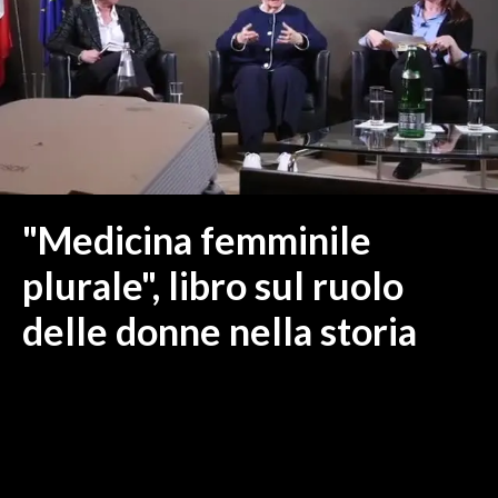
MEDIO CAMPIDANO
ORISTANO E PROVINCIA
SASSARI E PROVINCIA
GALLURA
NUORO E PROVINCIA
OGLIASTRA
AGENDA
"Medicina femminile
CRONACA
plurale", libro sul ruolo
ITALIA
delle donne nella storia
MONDO
POLITICA
ECONOMIA
SERVIZI ALLE IMPRESE